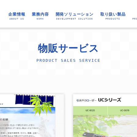
企業情報
業務内容
開発ソリューション
取り扱い製品
ABOUT US
WORK
DEVELOPMENT SOLUTION
PRODUCTS
PR
個人情報保護方針
個人情報の取扱い
会社概要
会社沿革
所属団体
経営理念
代表挨拶
WEBサイト構築・販促関連業務
認証等
業務システムの構築
ネットワークの構築
多層商流対応 BtoB WEB受発注システム
ABOUT US
入出金明細自動仕訳システム
販売管理システム Ex-Order
ホームページ作成サービス
EC-SHOP構築サービス
サーバー監視ツール
MMI-AI-OCR
園児・児童向け知
RPAシナリオ作成
外国人向け教
RPAツール（
Tier1向け
RPAツール
物販サービス
PRODUCT SALES SERVICE