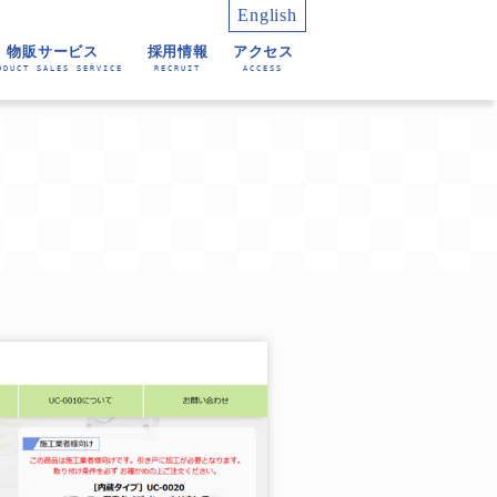
English
物販サービス
採用情報
アクセス
ODUCT SALES SERVICE
RECRUIT
ACCESS
育・教育アプリケーショ
業務（winactor等）
育アプリケーション
RoboTANGO）
生産管理 SPiCS
（JobAuto）
ン