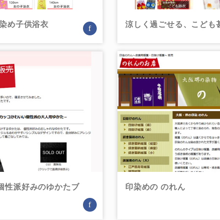
手染め子供浴衣
涼しく過ごせる、こども
f
個性派好みのゆかたブ
印染めの のれん
f