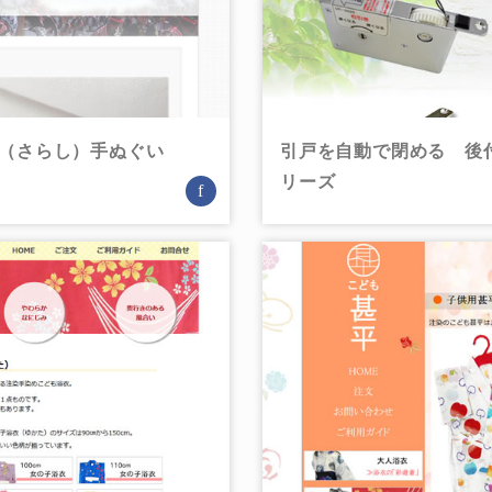
晒（さらし）手ぬぐい
引戸を自動で閉める 後
リーズ
f