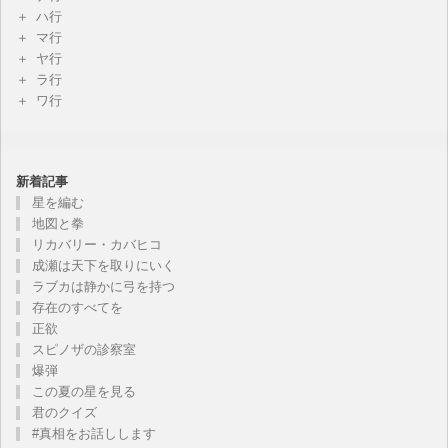
ハ行
マ行
ヤ行
ラ行
ワ行
新着記事
星を編む
地図と拳
リカバリー・カバヒコ
成瀬は天下を取りにいく
ラブカは静かに弓を持つ
存在のすべてを
正欲
スピノザの診察室
爆弾
この夏の星を見る
君のクイズ
#真相をお話しします