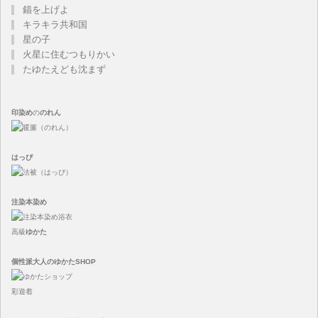
錨を上げよ
キラキラ共和国
星の子
火星に住むつもりかい
たゆたえども沈まず
印染め
の
のれん
はっぴ
注染
本染め
高級
ゆかた
個性派大人のゆかたSHOP
彩遊着