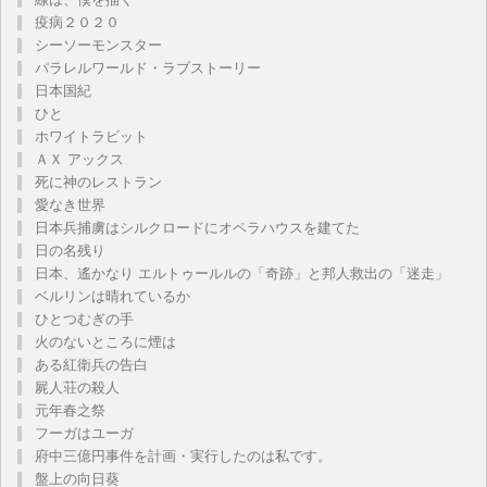
疫病２０２０
シーソーモンスター
パラレルワールド・ラブストーリー
日本国紀
ひと
ホワイトラビット
ＡＸ アックス
死に神のレストラン
愛なき世界
日本兵捕虜はシルクロードにオペラハウスを建てた
日の名残り
日本、遙かなり エルトゥールルの「奇跡」と邦人救出の「迷走」
ベルリンは晴れているか
ひとつむぎの手
火のないところに煙は
ある紅衛兵の告白
屍人荘の殺人
元年春之祭
フーガはユーガ
府中三億円事件を計画・実行したのは私です。
盤上の向日葵