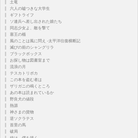
土竜
六人の嘘つきな大学生
ギフトライフ
ソ連兵へ差し出された娘たち
同志少女よ、敵を撃て
塞王の楯
風のことは風に問え -太平洋往復横断記
滅びの前のシャングリラ
ブラックボックス
お探し物は図書室まで
流浪の月
テスカトリポカ
この本を盗む者は
ザリガニの鳴くところ
あの本は読まれているか
野良犬の値段
熱源
神さまの貨物
逆ソクラテス
首里の馬
破局
線は、僕を描く