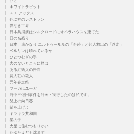
ひと
ホワイトラビット
ＡＸ アックス
死に神のレストラン
愛なき世界
日本兵捕虜はシルクロードにオペラハウスを建てた
日の名残り
日本、遙かなり エルトゥールルの「奇跡」と邦人救出の「迷走」
ベルリンは晴れているか
ひとつむぎの手
火のないところに煙は
ある紅衛兵の告白
屍人荘の殺人
元年春之祭
フーガはユーガ
府中三億円事件を計画・実行したのは私です。
盤上の向日葵
錨を上げよ
キラキラ共和国
星の子
火星に住むつもりかい
たゆたえども沈まず