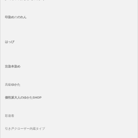
印染め
の
のれん
はっぴ
注染
本染め
高級
ゆかた
個性派大人のゆかたSHOP
彩遊着
引き戸クローザー内蔵タイプ