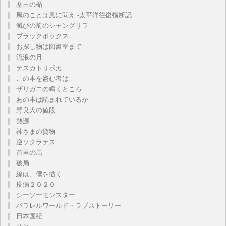
塞王の楯
風のことは風に問え -太平洋往復横断記
滅びの前のシャングリラ
ブラックボックス
お探し物は図書室まで
流浪の月
テスカトリポカ
この本を盗む者は
ザリガニの鳴くところ
あの本は読まれているか
野良犬の値段
熱源
神さまの貨物
逆ソクラテス
首里の馬
破局
線は、僕を描く
疫病２０２０
シーソーモンスター
パラレルワールド・ラブストーリー
日本国紀