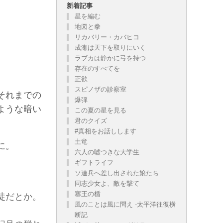
新着記事
星を編む
地図と拳
リカバリー・カバヒコ
成瀬は天下を取りにいく
ラブカは静かに弓を持つ
有りでしょうが、お気に召した方だけお読み下さい。
存在のすべてを
正欲
スピノザの診察室
それまでの
爆弾
ような暗い
この夏の星を見る
君のクイズ
#真相をお話しします
土竜
に。
六人の嘘つきな大学生
。
ギフトライフ
ソ連兵へ差し出された娘たち
同志少女よ、敵を撃て
塞王の楯
徒だとか。
風のことは風に問え -太平洋往復横
断記