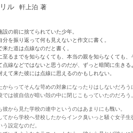
リル
軒上泊
著
イです)
施設の前に捨てられていた少年。
感想文を書いております。暴言・無知・恥知らず・ご意見はいろいろお
自分を振り返って何も見えないと作文に書く。
で来た道は点線なのだと書く。
に至るまでを知らなくても、本当の親を知らなくても、
て点線などではないと思うのだが、ずっと暗闇に生きる
耐えて来た彼には点線に思えるのかもしれない。
たからってそんな苛めの対象になったりはしないだろう
校では彼自信が暗い殻の中に閉じこもっていたのだろう
も彼から見た学校の連中というのはあまりにも醜い。
してから学校へ登校したからインク臭いっと騒ぐ女子生
いう設定なのだ。