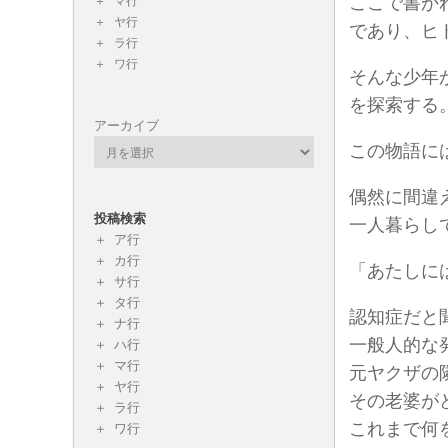
ここで書か
マ行
ヤ行
であり、ヒ
ラ行
ワ行
そんな少年
を探索する
アーカイブ
この物語に
偶然に間違
投稿検索
一人暮らし
ア行
カ行
「あたしに
サ行
タ行
認知症だと
ナ行
一般人的な
ハ行
マ行
元ヤクザの
ヤ行
その老婆が
ラ行
これまで何
ワ行