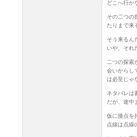
どこへ行か
その二つの
たりまで来
そう来るん
いや、それ
二つの探索
会いからし
は必至じゃ
ネタバレは
だが、途中
仮に接点を
点線は点線