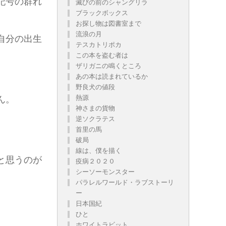
記号の群れ
滅びの前のシャングリラ
ブラックボックス
お探し物は図書室まで
流浪の月
自分の出生
テスカトリポカ
この本を盗む者は
ザリガニの鳴くところ
あの本は読まれているか
野良犬の値段
熱源
ん。
神さまの貨物
逆ソクラテス
首里の馬
。
破局
線は、僕を描く
と思うのが
疫病２０２０
シーソーモンスター
パラレルワールド・ラブストーリ
ー
日本国紀
ひと
ホワイトラビット