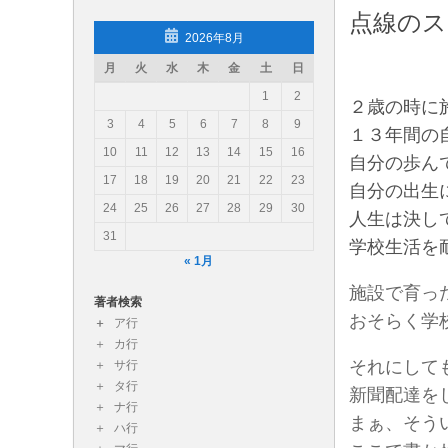
点線のス
コンテンツへスキップ
2026年8月
月
火
水
木
金
土
日
読み物あれこれ（読み物エッセ
1
2
２歳の時に
読み物あれこれではスタッフが各々勝手きままな読書
3
4
5
6
7
8
9
１３年間の
10
11
12
13
14
15
16
自分の歩ん
17
18
19
20
21
22
23
自分の出生
24
25
26
27
28
29
30
人生は決し
31
学校生活を
« 1月
施設で育っ
著者検索
おそらく学
ア行
カ行
それにして
サ行
タ行
新聞配達を
ナ行
まぁ、そう
ハ行