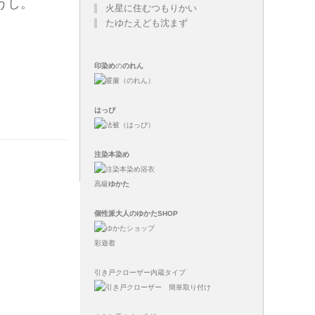
うし。
火星に住むつもりかい
たゆたえども沈まず
印染め
の
のれん
はっぴ
注染
本染め
高級
ゆかた
個性派大人のゆかたSHOP
彩遊着
引き戸クローザー内蔵タイプ