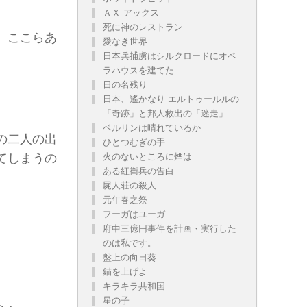
ＡＸ アックス
死に神のレストラン
、ここらあ
愛なき世界
日本兵捕虜はシルクロードにオペ
ラハウスを建てた
日の名残り
日本、遙かなり エルトゥールルの
「奇跡」と邦人救出の「迷走」
ベルリンは晴れているか
の二人の出
ひとつむぎの手
火のないところに煙は
てしまうの
ある紅衛兵の告白
屍人荘の殺人
元年春之祭
フーガはユーガ
。
府中三億円事件を計画・実行した
のは私です。
盤上の向日葵
錨を上げよ
キラキラ共和国
星の子