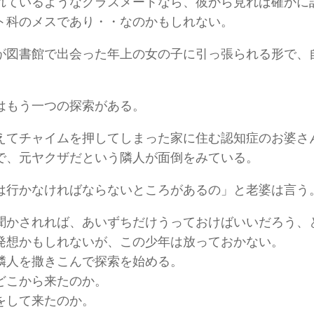
れているようなクラスメートなら、彼から見れば確かに
ト科のメスであり・・なのかもしれない。
が図書館で出会った年上の女の子に引っ張られる形で、
。
はもう一つの探索がある。
えてチャイムを押してしまった家に住む認知症のお婆さ
で、元ヤクザだという隣人が面倒をみている。
は行かなければならないところがあるの」と老婆は言う
聞かされれば、あいずちだけうっておけばいいだろう、
発想かもしれないが、この少年は放っておかない。
隣人を撒きこんで探索を始める。
どこから来たのか。
をして来たのか。