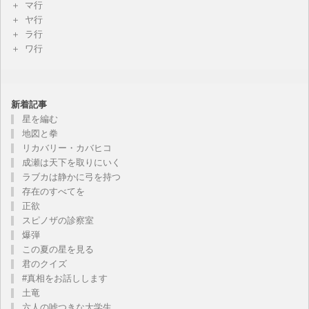
マ行
ヤ行
ラ行
ワ行
新着記事
星を編む
地図と拳
リカバリー・カバヒコ
成瀬は天下を取りにいく
ラブカは静かに弓を持つ
存在のすべてを
正欲
スピノザの診察室
爆弾
この夏の星を見る
君のクイズ
#真相をお話しします
土竜
六人の嘘つきな大学生