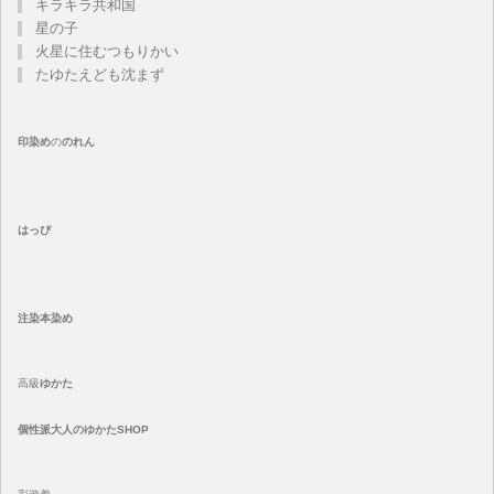
キラキラ共和国
星の子
火星に住むつもりかい
たゆたえども沈まず
印染め
の
のれん
はっぴ
注染
本染め
高級
ゆかた
個性派大人のゆかたSHOP