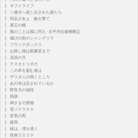
ギフトライフ
ソ連兵へ差し出された娘たち
同志少女よ、敵を撃て
塞王の楯
風のことは風に問え -太平洋往復横断記
滅びの前のシャングリラ
ブラックボックス
お探し物は図書室まで
流浪の月
テスカトリポカ
この本を盗む者は
ザリガニの鳴くところ
あの本は読まれているか
野良犬の値段
熱源
神さまの貨物
逆ソクラテス
首里の馬
破局
線は、僕を描く
疫病２０２０