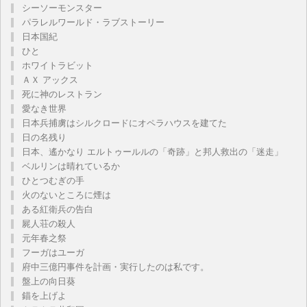
シーソーモンスター
パラレルワールド・ラブストーリー
日本国紀
ひと
ホワイトラビット
ＡＸ アックス
死に神のレストラン
愛なき世界
日本兵捕虜はシルクロードにオペラハウスを建てた
日の名残り
日本、遙かなり エルトゥールルの「奇跡」と邦人救出の「迷走」
ベルリンは晴れているか
ひとつむぎの手
火のないところに煙は
ある紅衛兵の告白
屍人荘の殺人
元年春之祭
フーガはユーガ
府中三億円事件を計画・実行したのは私です。
盤上の向日葵
錨を上げよ