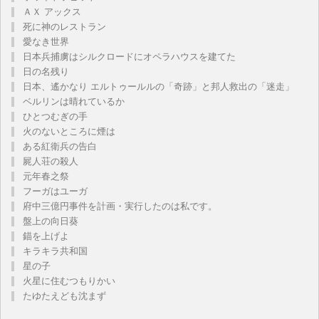
ＡＸ アックス
死に神のレストラン
愛なき世界
日本兵捕虜はシルクロードにオペラハウスを建てた
日の名残り
日本、遙かなり エルトゥールルの「奇跡」と邦人救出の「迷走」
ベルリンは晴れているか
ひとつむぎの手
火のないところに煙は
ある紅衛兵の告白
屍人荘の殺人
元年春之祭
フーガはユーガ
府中三億円事件を計画・実行したのは私です。
盤上の向日葵
錨を上げよ
キラキラ共和国
星の子
火星に住むつもりかい
たゆたえども沈まず