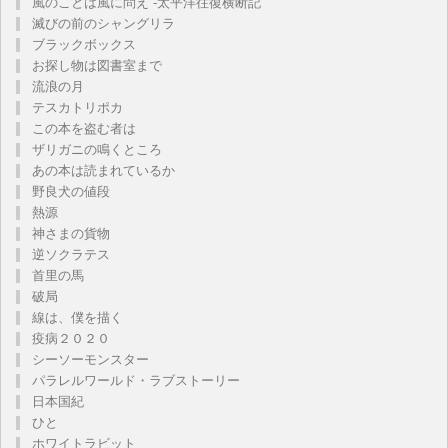
風のことは風に問え -太平洋往復横断記
滅びの前のシャングリラ
ブラックボックス
お探し物は図書室まで
流浪の月
テスカトリポカ
この本を盗む者は
ザリガニの鳴くところ
あの本は読まれているか
野良犬の値段
熱源
神さまの貨物
逆ソクラテス
首里の馬
破局
線は、僕を描く
疫病２０２０
シーソーモンスター
パラレルワールド・ラブストーリー
日本国紀
ひと
ホワイトラビット