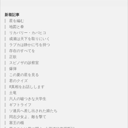
新着記事
星を編む
地図と拳
リカバリー・カバヒコ
成瀬は天下を取りにいく
ラブカは静かに弓を持つ
存在のすべてを
正欲
スピノザの診察室
爆弾
この夏の星を見る
君のクイズ
#真相をお話しします
土竜
六人の嘘つきな大学生
ギフトライフ
ソ連兵へ差し出された娘たち
同志少女よ、敵を撃て
塞王の楯