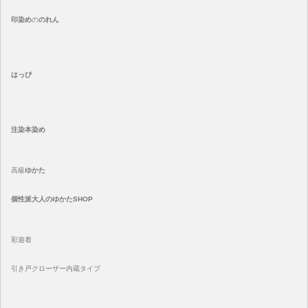
印染め
の
のれん
はっぴ
注染
本染め
高級
ゆかた
個性派大人のゆかたSHOP
彩遊着
引き戸クローザー内蔵タイプ