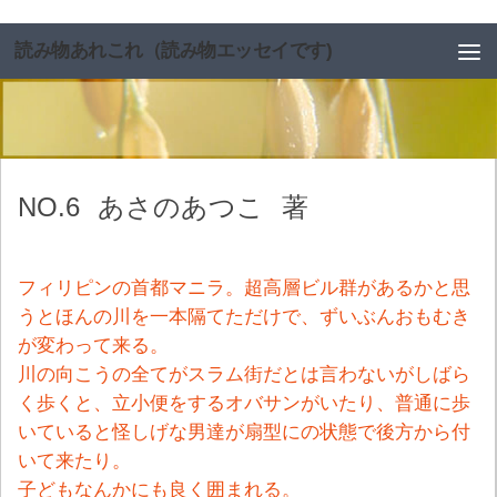
コンテンツへスキップ
読み物あれこれ（読み物エッセイです)
NO.6
あさのあつこ
著
フィリピンの首都マニラ。超高層ビル群があるかと思
うとほんの川を一本隔てただけで、ずいぶんおもむき
が変わって来る。
川の向こうの全てがスラム街だとは言わないがしばら
く歩くと、立小便をするオバサンがいたり、普通に歩
いていると怪しげな男達が扇型にの状態で後方から付
いて来たり。
子どもなんかにも良く囲まれる。