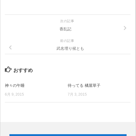
次の記事
香乱記
前の記事
武名埋り候とも
おすすめ
神々の午睡
待ってる 橘屋草子
6月 9, 2015
7月 3, 2015