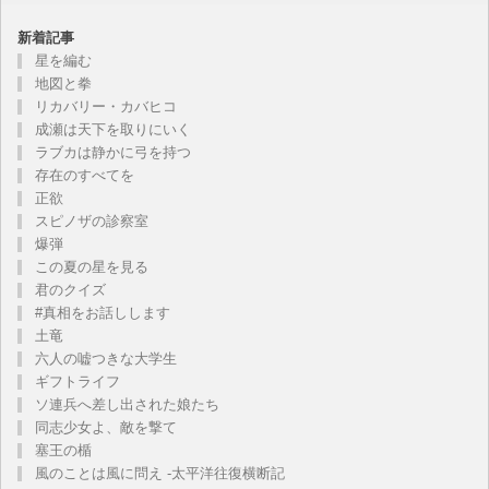
新着記事
星を編む
地図と拳
リカバリー・カバヒコ
成瀬は天下を取りにいく
ラブカは静かに弓を持つ
存在のすべてを
正欲
スピノザの診察室
爆弾
この夏の星を見る
君のクイズ
#真相をお話しします
土竜
六人の嘘つきな大学生
ギフトライフ
ソ連兵へ差し出された娘たち
同志少女よ、敵を撃て
塞王の楯
風のことは風に問え -太平洋往復横断記