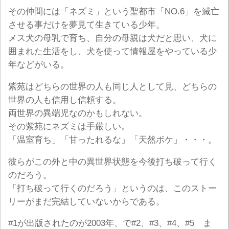
その仲間には「ネズミ」という聖都市「NO.6」を滅亡
させる事だけを夢見て生きている少年。
メス犬の母乳で育ち、自分の母親は犬だと思い、犬に
囲まれた生活をし、犬を使って情報屋をやっている少
年などがいる。
紫苑はどちらの世界の人も同じ人として見、どちらの
世界の人も信用し信頼する。
両世界の異端児なのかもしれない。
その紫苑にネズミは手厳しい。
「温室育ち」「甘ったれるな」「天然ボケ」・・・。
彼らがこの外と中の異世界状態を今後打ち破って行く
のだろう。
「打ち破って行くのだろう」というのは、このストー
リーがまだ完結していないからである。
#1が出版されたのが2003年、で#2、#3、#4、#5 ま