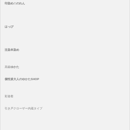
印染め
の
のれん
はっぴ
注染
本染め
高級
ゆかた
個性派大人のゆかたSHOP
彩遊着
引き戸クローザー内蔵タイプ