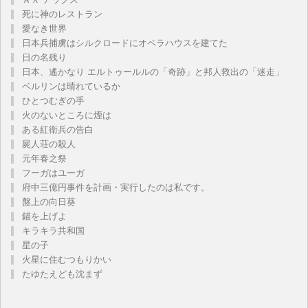
死に神のレストラン
愛なき世界
日本兵捕虜はシルクロードにオペラハウスを建てた
日の名残り
日本、遙かなり エルトゥールルの「奇跡」と邦人救出の「迷走」
ベルリンは晴れているか
ひとつむぎの手
火のないところに煙は
ある紅衛兵の告白
屍人荘の殺人
元年春之祭
フーガはユーガ
府中三億円事件を計画・実行したのは私です。
盤上の向日葵
錨を上げよ
キラキラ共和国
星の子
火星に住むつもりかい
たゆたえども沈まず