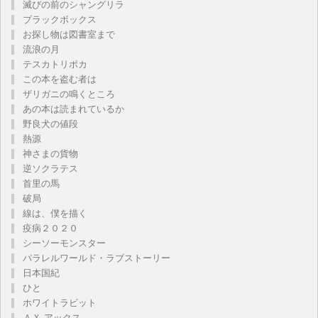
滅びの前のシャングリラ
ブラックボックス
お探し物は図書室まで
流浪の月
テスカトリポカ
この本を盗む者は
ザリガニの鳴くところ
あの本は読まれているか
野良犬の値段
熱源
神さまの貨物
逆ソクラテス
首里の馬
破局
線は、僕を描く
疫病２０２０
シーソーモンスター
パラレルワールド・ラブストーリー
日本国紀
ひと
ホワイトラビット
ＡＸ アックス