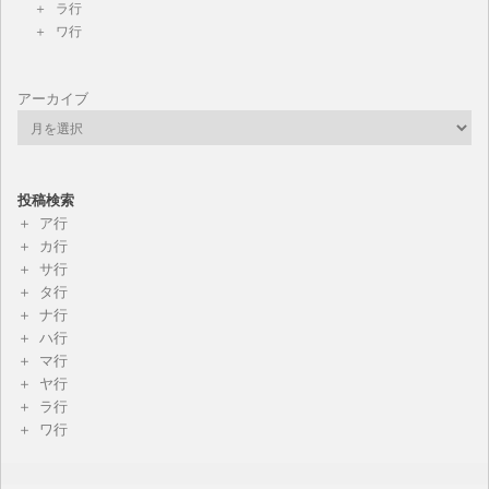
ラ行
ワ行
アーカイブ
投稿検索
ア行
カ行
サ行
タ行
ナ行
ハ行
マ行
ヤ行
ラ行
ワ行