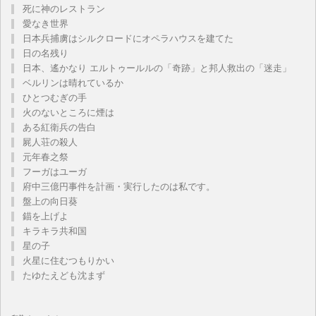
死に神のレストラン
愛なき世界
日本兵捕虜はシルクロードにオペラハウスを建てた
日の名残り
日本、遙かなり エルトゥールルの「奇跡」と邦人救出の「迷走」
ベルリンは晴れているか
ひとつむぎの手
火のないところに煙は
ある紅衛兵の告白
屍人荘の殺人
元年春之祭
フーガはユーガ
府中三億円事件を計画・実行したのは私です。
盤上の向日葵
錨を上げよ
キラキラ共和国
星の子
火星に住むつもりかい
たゆたえども沈まず