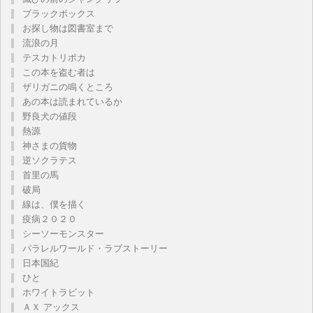
ブラックボックス
お探し物は図書室まで
流浪の月
テスカトリポカ
この本を盗む者は
ザリガニの鳴くところ
あの本は読まれているか
野良犬の値段
熱源
神さまの貨物
逆ソクラテス
首里の馬
破局
線は、僕を描く
疫病２０２０
シーソーモンスター
パラレルワールド・ラブストーリー
日本国紀
ひと
ホワイトラビット
ＡＸ アックス