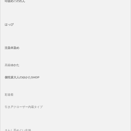
印染め
の
のれん
はっぴ
注染
本染め
高級
ゆかた
個性派大人のゆかたSHOP
彩遊着
引き戸クローザー内蔵タイプ
さらし手ぬぐい生地