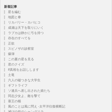
新着記事
星を編む
地図と拳
リカバリー・カバヒコ
成瀬は天下を取りにいく
ラブカは静かに弓を持つ
存在のすべてを
正欲
スピノザの診察室
爆弾
この夏の星を見る
君のクイズ
#真相をお話しします
土竜
六人の嘘つきな大学生
ギフトライフ
ソ連兵へ差し出された娘たち
同志少女よ、敵を撃て
塞王の楯
風のことは風に問え -太平洋往復横断記
滅びの前のシャングリラ