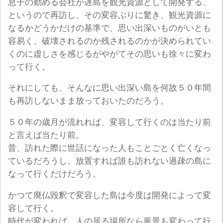
息子の勤める会社が遅島を観光資源として開発する、
というので再訪し、その変容ぶりに驚き、観光資源に
なるかどうかだけの基準で、思い出深いものがいとも
容易く、破壊されるのか残されるのかが決められてい
くのに虚しさを感じるがやがてその思いも徐々に変わ
って行く。
それにしても、そんなに思い出深い島を何故５０年間
も再訪しないまま放っておいたのだろう。
５０年の歳月が流れれば、変容して行くのは当たり前
と言えば当たり前。
昔、訪れた際に世話になった人もことごとく亡くなっ
ているだろうし、放置すれば誰も訪れない過疎の島に
なって行くだけだろう。
かつて廃仏毀釈で変容した島は今度は開発によって変
容して行く。
時代が変われば、人の居る場所なら風景も変わって行