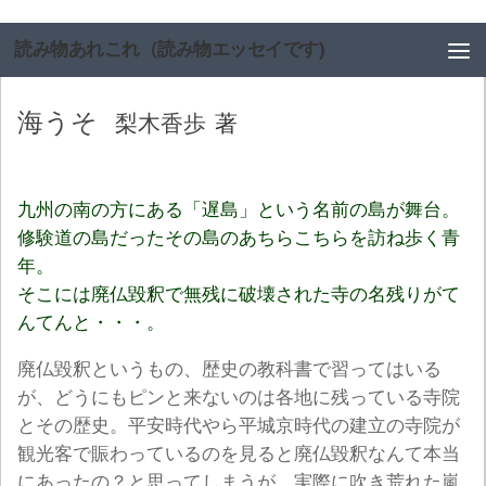
コンテンツへスキップ
読み物あれこれ（読み物エッセイです)
海うそ
梨木香歩
著
九州の南の方にある「遅島」という名前の島が舞台。
修験道の島だったその島のあちらこちらを訪ね歩く青
年。
そこには廃仏毀釈で無残に破壊された寺の名残りがて
んてんと・・・。
廃仏毀釈というもの、歴史の教科書で習ってはいる
が、どうにもピンと来ないのは各地に残っている寺院
とその歴史。平安時代やら平城京時代の建立の寺院が
観光客で賑わっているのを見ると廃仏毀釈なんて本当
にあったの？と思ってしまうが、実際に吹き荒れた嵐