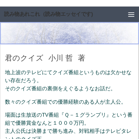
コンテンツへスキップ
読み物あれこれ（読み物エッセイです)
君のクイズ
小川 哲
著
地上波のテレビにてクイズ番組というものは欠かせな
い存在だろう。
そのクイズ番組の裏側をえぐるようなお話だ。
数々のクイズ番組での優勝経験のある人が主人公。
場面は生放送のTV番組『Ｑ－１グランプリ』という番
組で優勝賞金なんと１０００万円。
主人公氏は決勝まで勝ち進み、対戦相手はテレビタレ