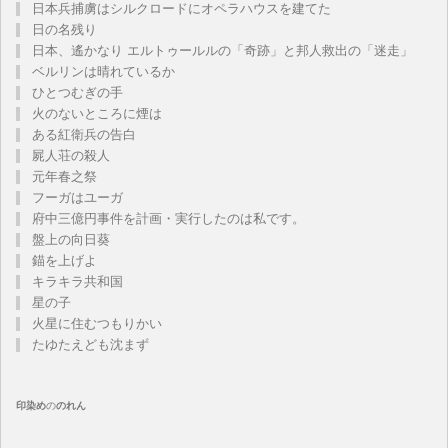
日本兵捕虜はシルクロードにオペラハウスを建てた
日の名残り
日本、遙かなり エルトゥールルの「奇跡」と邦人救出の「迷走」
ベルリンは晴れているか
ひとつむぎの手
火のないところに煙は
ある紅衛兵の告白
屍人荘の殺人
元年春之祭
フーガはユーガ
府中三億円事件を計画・実行したのは私です。
盤上の向日葵
錨を上げよ
キラキラ共和国
星の子
火星に住むつもりかい
たゆたえども沈まず
印染め
の
のれん