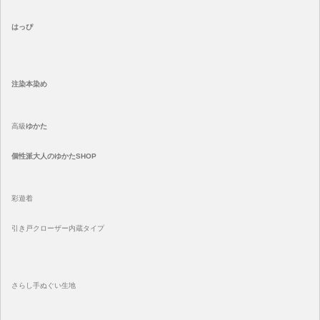
はっぴ
注染
本染め
高級
ゆかた
個性派大人のゆかたSHOP
彩遊着
引き戸クローザー内蔵タイプ
さらし手ぬぐい生地