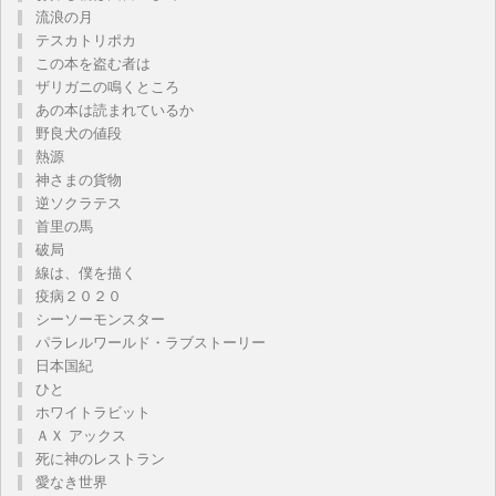
流浪の月
テスカトリポカ
この本を盗む者は
ザリガニの鳴くところ
あの本は読まれているか
野良犬の値段
熱源
神さまの貨物
逆ソクラテス
首里の馬
破局
線は、僕を描く
疫病２０２０
シーソーモンスター
パラレルワールド・ラブストーリー
日本国紀
ひと
ホワイトラビット
ＡＸ アックス
死に神のレストラン
愛なき世界