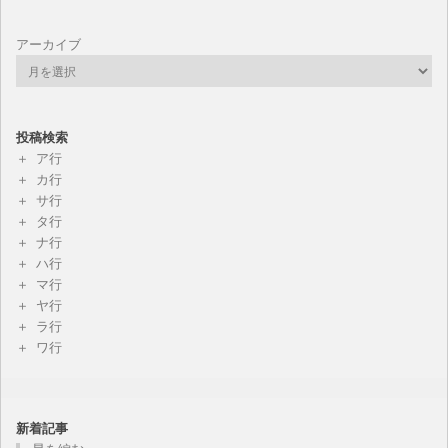
アーカイブ
投稿検索
ア行
カ行
サ行
タ行
ナ行
ハ行
マ行
ヤ行
ラ行
ワ行
新着記事