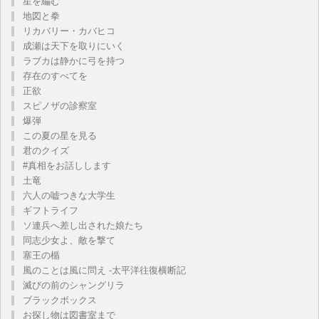
星を編む
地図と拳
リカバリー・カバヒコ
成瀬は天下を取りにいく
ラブカは静かに弓を持つ
存在のすべてを
正欲
スピノザの診察室
爆弾
この夏の星を見る
君のクイズ
#真相をお話しします
土竜
六人の嘘つきな大学生
ギフトライフ
ソ連兵へ差し出された娘たち
同志少女よ、敵を撃て
塞王の楯
風のことは風に問え -太平洋往復横断記
滅びの前のシャングリラ
ブラックボックス
お探し物は図書室まで