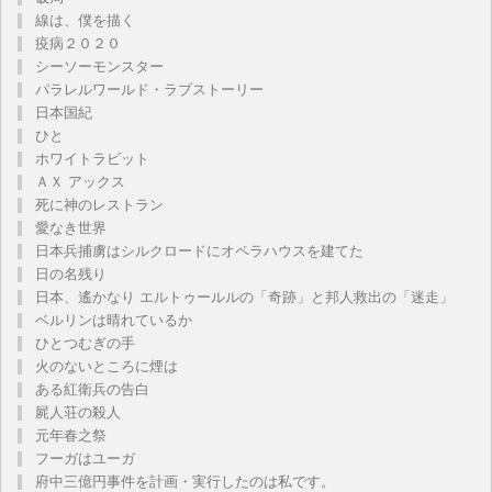
線は、僕を描く
疫病２０２０
シーソーモンスター
パラレルワールド・ラブストーリー
日本国紀
ひと
ホワイトラビット
ＡＸ アックス
死に神のレストラン
愛なき世界
日本兵捕虜はシルクロードにオペラハウスを建てた
日の名残り
日本、遙かなり エルトゥールルの「奇跡」と邦人救出の「迷走」
ベルリンは晴れているか
ひとつむぎの手
火のないところに煙は
ある紅衛兵の告白
屍人荘の殺人
元年春之祭
フーガはユーガ
府中三億円事件を計画・実行したのは私です。