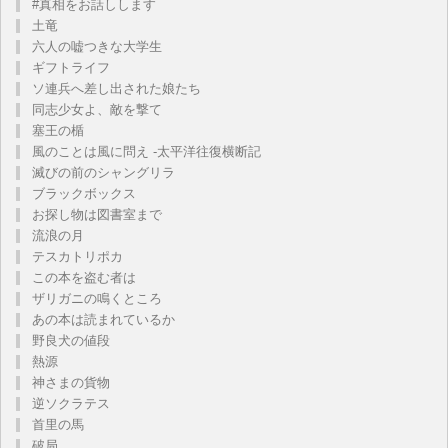
#真相をお話しします
土竜
六人の嘘つきな大学生
ギフトライフ
ソ連兵へ差し出された娘たち
同志少女よ、敵を撃て
塞王の楯
風のことは風に問え -太平洋往復横断記
滅びの前のシャングリラ
ブラックボックス
お探し物は図書室まで
流浪の月
テスカトリポカ
この本を盗む者は
ザリガニの鳴くところ
あの本は読まれているか
野良犬の値段
熱源
神さまの貨物
逆ソクラテス
首里の馬
破局