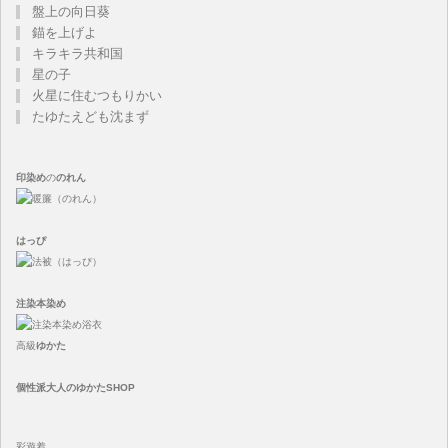
盤上の向日葵
錨を上げよ
キラキラ共和国
星の子
火星に住むつもりかい
たゆたえども沈まず
印染め
の
のれん
はっぴ
注染
本染め
高級
ゆかた
個性派大人のゆかたSHOP
彩遊着