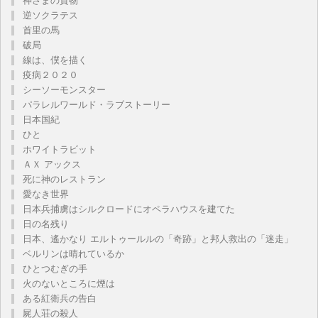
神さまの貨物
逆ソクラテス
首里の馬
破局
線は、僕を描く
疫病２０２０
シーソーモンスター
パラレルワールド・ラブストーリー
日本国紀
ひと
ホワイトラビット
ＡＸ アックス
死に神のレストラン
愛なき世界
日本兵捕虜はシルクロードにオペラハウスを建てた
日の名残り
日本、遙かなり エルトゥールルの「奇跡」と邦人救出の「迷走」
ベルリンは晴れているか
ひとつむぎの手
火のないところに煙は
ある紅衛兵の告白
屍人荘の殺人