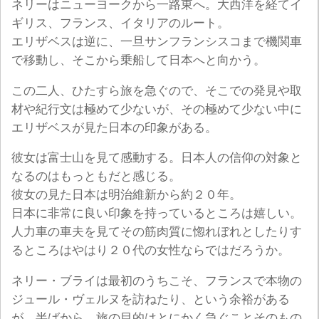
ネリーはニューヨークから一路東へ。大西洋を経てイ
ギリス、フランス、イタリアのルート。
エリザベスは逆に、一旦サンフランシスコまで機関車
で移動し、そこから乗船して日本へと向かう。
この二人、ひたすら旅を急ぐので、そこでの発見や取
材や紀行文は極めて少ないが、その極めて少ない中に
エリザベスが見た日本の印象がある。
彼女は富士山を見て感動する。日本人の信仰の対象と
なるのはもっともだと感じる。
彼女の見た日本は明治維新から約２０年。
日本に非常に良い印象を持っているところは嬉しい。
人力車の車夫を見てその筋肉質に惚れぼれとしたりす
るところはやはり２０代の女性ならではだろうか。
ネリー・ブライは最初のうちこそ、フランスで本物の
ジュール・ヴェルヌを訪ねたり、という余裕がある
が、半ばから、旅の目的はとにかく急ぐことそのもの