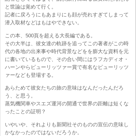
と世論は覚めて行く。
記者に戻ろうにもあまりにも顔が売れすぎてしまって
潜入取材などはもはやできない。
この本、500頁を超える大長編である。
その大半は、彼女達の軌跡を追ってこの著者がこの時
代の各地の出来事や時代背景などをを膨大な資料を元
に書いているもので、その合い間にはラフカディオ・
ハーンやらピューリッツァー賞で有名なピューリッツ
ァーなども登場する。
あらためて彼女たちの旅の意味はなんだったんだろ
う、と思う。
蒸気機関車やスエズ運河の開通で世界の距離は短くな
ったことの証明？
いやいや、それよりも新聞社そのものの宣伝の意味し
かなかったのではないだろうか。