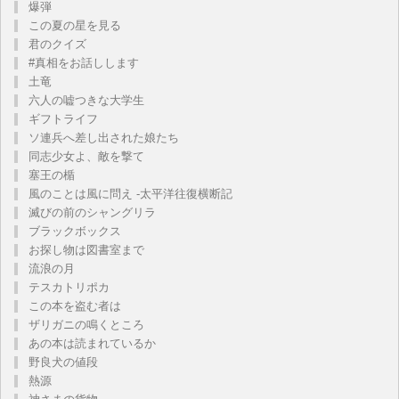
爆弾
この夏の星を見る
君のクイズ
#真相をお話しします
土竜
六人の嘘つきな大学生
ギフトライフ
ソ連兵へ差し出された娘たち
同志少女よ、敵を撃て
塞王の楯
風のことは風に問え -太平洋往復横断記
滅びの前のシャングリラ
ブラックボックス
お探し物は図書室まで
流浪の月
テスカトリポカ
この本を盗む者は
ザリガニの鳴くところ
あの本は読まれているか
野良犬の値段
熱源