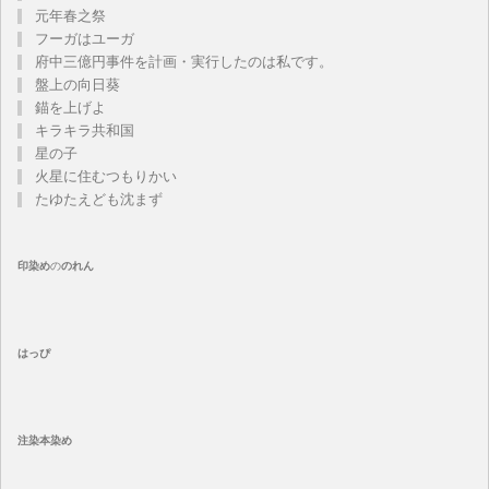
元年春之祭
フーガはユーガ
府中三億円事件を計画・実行したのは私です。
盤上の向日葵
錨を上げよ
キラキラ共和国
星の子
火星に住むつもりかい
たゆたえども沈まず
印染め
の
のれん
はっぴ
注染
本染め