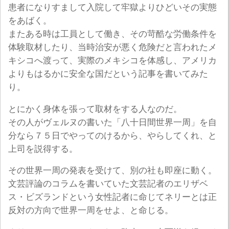
患者になりすまして入院して牢獄よりひどいその実態
をあばく。
またある時は工員として働き、その苛酷な労働条件を
体験取材したり、当時治安が悪く危険だと言われたメ
キシコへ渡って、実際のメキシコを体感し、アメリカ
よりもはるかに安全な国だという記事を書いてみた
り。
とにかく身体を張って取材をする人なのだ。
その人がヴェルヌの書いた「八十日間世界一周」を自
分なら７５日でやってのけるから、やらしてくれ、と
上司を説得する。
その世界一周の発表を受けて、別の社も即座に動く。
文芸評論のコラムを書いていた文芸記者のエリザベ
ス・ビズランドという女性記者に命じてネリーとは正
反対の方向で世界一周をせよ、と命じる。