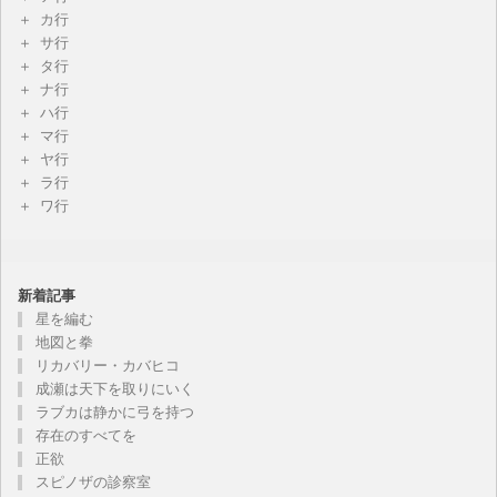
カ行
サ行
タ行
ナ行
ハ行
マ行
ヤ行
ラ行
ワ行
新着記事
星を編む
地図と拳
リカバリー・カバヒコ
成瀬は天下を取りにいく
ラブカは静かに弓を持つ
存在のすべてを
正欲
スピノザの診察室