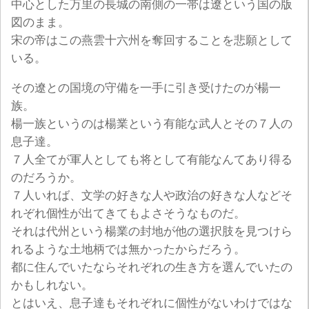
中心とした万里の長城の南側の一帯は遼という国の版
図のまま。
宋の帝はこの燕雲十六州を奪回することを悲願として
いる。
その遼との国境の守備を一手に引き受けたのが楊一
族。
楊一族というのは楊業という有能な武人とその７人の
息子達。
７人全てが軍人としても将として有能なんてあり得る
のだろうか。
７人いれば、文学の好きな人や政治の好きな人などそ
れぞれ個性が出てきてもよさそうなものだ。
それは代州という楊業の封地が他の選択肢を見つけら
れるような土地柄では無かったからだろう。
都に住んでいたならそれぞれの生き方を選んでいたの
かもしれない。
とはいえ、息子達もそれぞれに個性がないわけではな