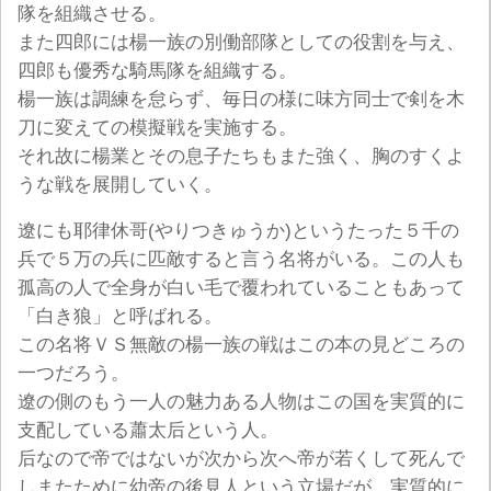
隊を組織させる。
また四郎には楊一族の別働部隊としての役割を与え、
四郎も優秀な騎馬隊を組織する。
楊一族は調練を怠らず、毎日の様に味方同士で剣を木
刀に変えての模擬戦を実施する。
それ故に楊業とその息子たちもまた強く、胸のすくよ
うな戦を展開していく。
遼にも耶律休哥(やりつきゅうか)というたった５千の
兵で５万の兵に匹敵すると言う名将がいる。この人も
孤高の人で全身が白い毛で覆われていることもあって
「白き狼」と呼ばれる。
この名将ＶＳ無敵の楊一族の戦はこの本の見どころの
一つだろう。
遼の側のもう一人の魅力ある人物はこの国を実質的に
支配している蕭太后という人。
后なので帝ではないが次から次へ帝が若くして死んで
しまたために幼帝の後見人という立場だが、実質的に