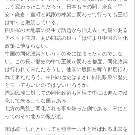
しく変わったことだろう。日本もその間、奈良・平
安・鎌倉・室町と武家の棟梁は変わって行っても王朝
はずっと継続している。
四川省の大地震の発生で話題から消え去った観のある
チベット問題。あの問題の根っ子は何より中国の同化
政策に他ならない。
中国の同化政策というもの今に始まったものではな
い。この長い歴史の中で王朝が変わる都度、同化政策
は行われて来ただろうし、他国の版図を奪う都度行わ
れて来ただろう。中国の歴史はまさに同化政策の歴史
と言ってもいいのではないだろうか。
周辺民族に対しての同化政策も同様で中には進んで漢
化して来るような国もある。
北方の民族は同化される事を嫌った側である。宋にと
ってのその北方の敵が遼。
宋は統一したといっても燕雲十六州と呼ばれる北京を