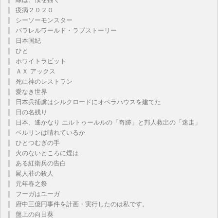
疫病２０２０
シーソーモンスター
パラレルワールド・ラブストーリー
日本国紀
ひと
ホワイトラビット
ＡＸ アックス
死に神のレストラン
愛なき世界
日本兵捕虜はシルクロードにオペラハウスを建てた
日の名残り
日本、遙かなり エルトゥールルの「奇跡」と邦人救出の「迷走」
ベルリンは晴れているか
ひとつむぎの手
火のないところに煙は
ある紅衛兵の告白
屍人荘の殺人
元年春之祭
フーガはユーガ
府中三億円事件を計画・実行したのは私です。
盤上の向日葵