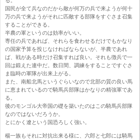
る。
国民が全て兵なのだから敵が何万の兵で来ようが何十
万の兵で来ようがそれに匹敵する部隊をすぐさま召集
することができる。
半農の軍というのは効率がいい。
専任の兵であれば、それらを食わせるだけでもかなり
の国家予算を投じなければならないが、半農であれ
ば、戦がある時だけ召集すれば良い。それも徴兵で一
回は鍛えた連中だ。数日間、調練をすることですぐさ
ま臨時の軍隊が出来上がる。
また、南船北馬というぐらいなので北部の質の良い馬
に恵まれているので騎馬兵部隊はかなりの精強軍であ
る。
後のモンゴル大帝国の礎を築いたのはこの騎馬兵部隊
なのではないだろうか。
とにかく遼という国恐ろしく強い。
楊一族もそれに対抗出来る様に、六郎と七郎には騎馬