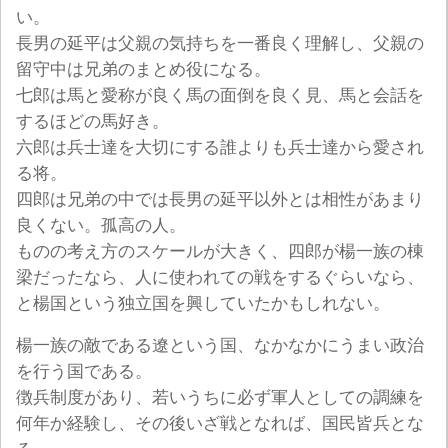
い。
長男の延平は父親の気持ちを一番良く理解し、父親の
留守中は兄弟のまとめ役になる。
七郎は馬と愛称が良く馬の面倒を良く見、馬と会話を
するほどの馬好き。
六郎は兵士達を大切にする誰よりも兵士達から愛され
る将。
四郎は兄弟の中では長男の延平以外とは相性があまり
良くない。孤高の人。
ものの考え方のスケールが大きく、四郎が楊一族の棟
梁だったなら、人に使われての戦をするぐらいなら、
と楊国という独立国を興していたかもしれない。
楊一族の敵である遼という国、なかなかにうまい政治
を行う国である。
徴兵制度があり、若いうちに必ず軍人としての調練を
何年か経験し、その後いざ戦となれば、国民皆兵とな