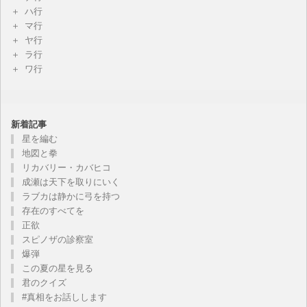
ハ行
マ行
ヤ行
ラ行
ワ行
新着記事
星を編む
地図と拳
リカバリー・カバヒコ
成瀬は天下を取りにいく
ラブカは静かに弓を持つ
存在のすべてを
正欲
スピノザの診察室
爆弾
この夏の星を見る
君のクイズ
#真相をお話しします