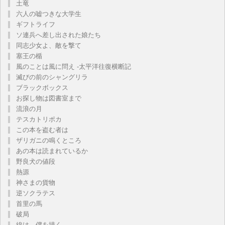
土竜
六人の嘘つきな大学生
ギフトライフ
ソ連兵へ差し出された娘たち
同志少女よ、敵を撃て
塞王の楯
風のことは風に問え -太平洋往復横断記
滅びの前のシャングリラ
ブラックボックス
お探し物は図書室まで
流浪の月
テスカトリポカ
この本を盗む者は
ザリガニの鳴くところ
あの本は読まれているか
野良犬の値段
熱源
神さまの貨物
逆ソクラテス
首里の馬
破局
線は、僕を描く