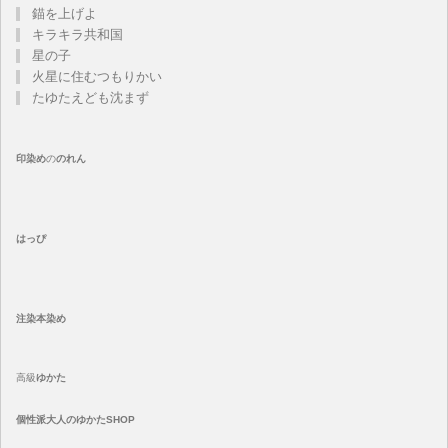
錨を上げよ
キラキラ共和国
星の子
火星に住むつもりかい
たゆたえども沈まず
印染め
の
のれん
はっぴ
注染
本染め
高級
ゆかた
個性派大人のゆかたSHOP