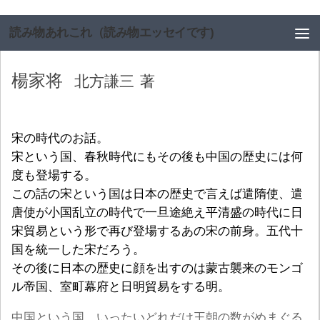
コンテンツへスキップ
読み物あれこれ（読み物エッセイです)
楊家将
北方謙三
著
宋の時代のお話。
宋という国、春秋時代にもその後も中国の歴史には何
度も登場する。
この話の宋という国は日本の歴史で言えば遣隋使、遣
唐使が小国乱立の時代で一旦途絶え平清盛の時代に日
宋貿易という形で再び登場するあの宋の前身。五代十
国を統一した宋だろう。
その後に日本の歴史に顔を出すのは蒙古襲来のモンゴ
ル帝国、室町幕府と日明貿易をする明。
中国という国、いったいどれだけ王朝の数がめまぐる