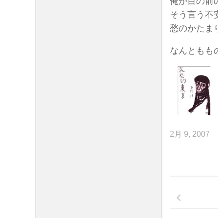
俺が目の前
そう言う不
愁のかたま
なんともも
2月 9, 2007