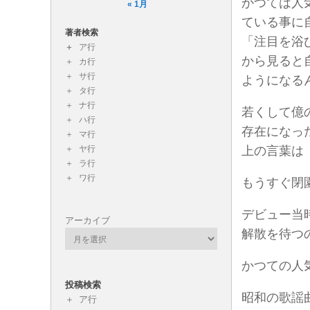
かつては人
« 1月
ている事に
著者検索
「注目を浴
ア行
から見ると
カ行
サ行
ようになる
タ行
ナ行
若くして億
ハ行
存在になっ
マ行
ヤ行
上の言葉は
ラ行
ワ行
もうすぐ閉
デビュー当
アーカイブ
解散を待つ
かつての人
投稿検索
昭和の歌謡
ア行