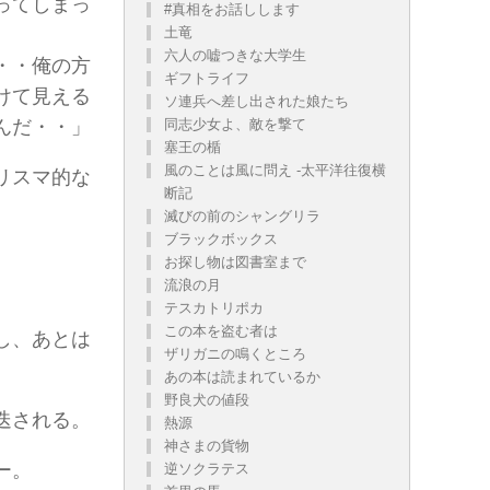
ってしまっ
#真相をお話しします
土竜
六人の嘘つきな大学生
・・俺の方
ギフトライフ
けて見える
ソ連兵へ差し出された娘たち
んだ・・」
同志少女よ、敵を撃て
塞王の楯
風のことは風に問え -太平洋往復横
リスマ的な
断記
滅びの前のシャングリラ
ブラックボックス
お探し物は図書室まで
流浪の月
テスカトリポカ
この本を盗む者は
し、あとは
ザリガニの鳴くところ
あの本は読まれているか
野良犬の値段
迭される。
熱源
神さまの貨物
ー。
逆ソクラテス