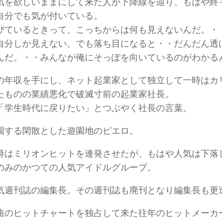
気を欲しいままにして来た人が下降線を辿り、もはや終
自分でも気が付いている。
びているときって、こっちからは何も見えないんだ。・
自分しか見えない。でも落ち目になると・・だんだん透
んだ。・・みんなが俺にそっぽを向いているのがわかる
の年収を手にし、ネット起業家として独立して一時はカ
たものの業績悪化で破滅寸前の起業家社長。
「学生時代に戻りたい」とつぶやく社長の言葉。
園する閑散とした遊園地のピエロ。
時はミリオンヒットを連発させたが、もはや人気は下落
のみのかつての人気アイドルグループ。
気週刊誌の編集長。その週刊誌も廃刊となり編集長も更
曲のヒットチャートを独占して来た往年のヒットメーカ