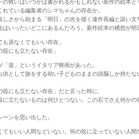
一の救いはいつかは書かれるかもしれない新作の絵本と
くれている編集者のシマちゃんの存在か。
哀しさから始まる「明日」の光を描く連作長編と謳い文
光はいったいどこにあるんだろう。新作絵本の構想が明
ても居なくてもいい存在」
の役にも立たない存在」
が「道」というイタリア映画があった。
お供として旅をする幼い子どものままの頭脳しか持たな
の役にも立たない存在」だと言った時に、
役に立たないものは何ひとつない。この石でさえ何かの
シーンを思い出した。
くてもいい人間などいない。何の役に立っていない人間