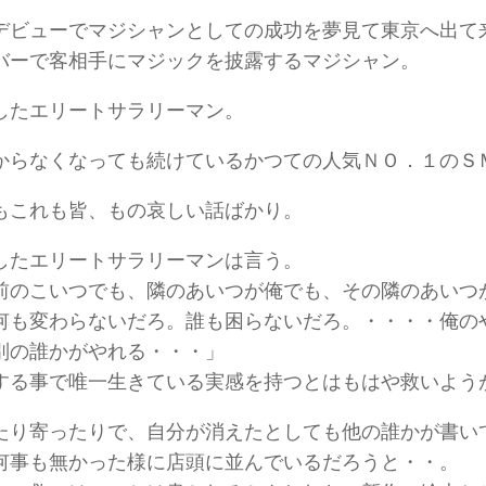
デビューでマジシャンとしての成功を夢見て東京へ出て
バーで客相手にマジックを披露するマジシャン。
したエリートサラリーマン。
からなくなっても続けているかつての人気ＮＯ．１のＳ
もこれも皆、もの哀しい話ばかり。
したエリートサラリーマンは言う。
前のこいつでも、隣のあいつが俺でも、その隣のあいつ
何も変わらないだろ。誰も困らないだろ。・・・・俺の
別の誰かがやれる・・・」
する事で唯一生きている実感を持つとはもはや救いよう
たり寄ったりで、自分が消えたとしても他の誰かが書い
何事も無かった様に店頭に並んでいるだろうと・・。