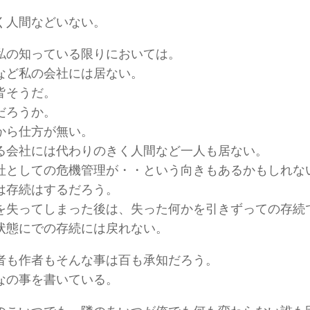
く人間などいない。
私の知っている限りにおいては。
など私の会社には居ない。
皆そうだ。
だろうか。
から仕方が無い。
る会社には代わりのきく人間など一人も居ない。
社としての危機管理が・・という向きもあるかもしれな
は存続はするだろう。
を失ってしまった後は、失った何かを引きずっての存続
状態にでの存続には戻れない。
者も作者もそんな事は百も承知だろう。
なの事を書いている。