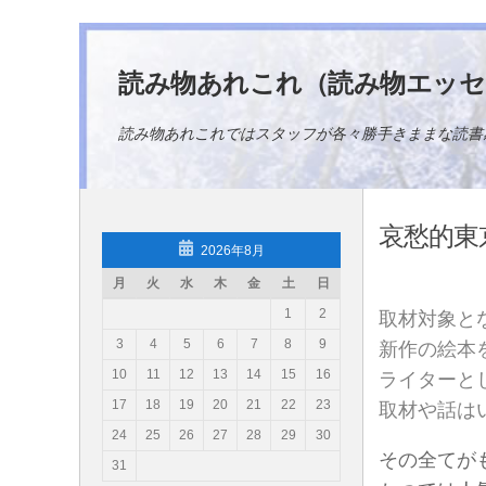
コンテンツへスキップ
読み物あれこれ（読み物エッセ
読み物あれこれではスタッフが各々勝手きままな読書
哀愁的東
2026年8月
月
火
水
木
金
土
日
1
2
取材対象と
3
4
5
6
7
8
9
新作の絵本
10
11
12
13
14
15
16
ライターと
17
18
19
20
21
22
23
取材や話は
24
25
26
27
28
29
30
その全てが
31