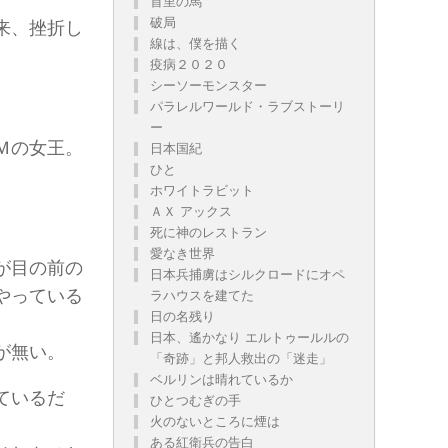
首里の馬
破局
来、挫折し
線は、僕を描く
疫病２０２０
シーソーモンスター
パラレルワールド・ラブストーリ
ー
Ｍの女王。
日本国紀
ひと
ホワイトラビット
ＡＸ アックス
死に神のレストラン
愛なき世界
が目の前の
日本兵捕虜はシルクロードにオペ
やっている
ラハウスを建てた
日の名残り
日本、遙かなり エルトゥールルの
が無い。
「奇跡」と邦人救出の「迷走」
ベルリンは晴れているか
ているだ
ひとつむぎの手
火のないところに煙は
ある紅衛兵の告白