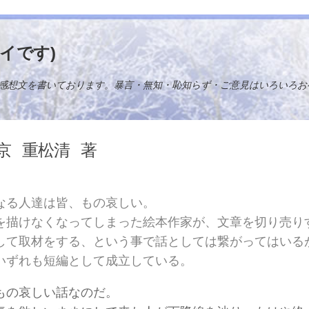
イです)
感想文を書いております。暴言・無知・恥知らず・ご意見はいろいろお
京
重松清
著
なる人達は皆、もの哀しい。
を描けなくなってしまった絵本作家が、文章を切り売り
して取材をする、という事で話としては繋がってはいる
いずれも短編として成立している。
もの哀しい話なのだ。