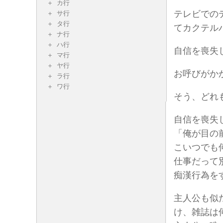
カ行
テレビでの
サ行
タ行
てカクテル
ナ行
ハ行
自信を喪失
マ行
ヤ行
お呼びがか
ラ行
ワ行
そう、どれ
自信を喪失
「俺が目の
こいつでも
仕事だって
痴漢行為を
主人公も似
け、雑誌は