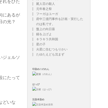
それをひた
屍人荘の殺人
元年春之祭
フーガはユーガ
句にあるが
府中三億円事件を計画・実行した
日の光？
のは私です。
盤上の向日葵
錨を上げよ
キラキラ共和国
星の子
火星に住むつもりかい
たゆたえども沈まず
いジェルソ
印染め
の
のれん
役にたって
はっぴ
注染
本染め
などいな