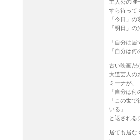
主人公の唯
すら待って
「今日」の
「明日」の
「自分は居
「自分は何
古い映画だ
大道芸人の
ミーナが、
「自分は何
「この世で
いる」
と返される
居ても居な