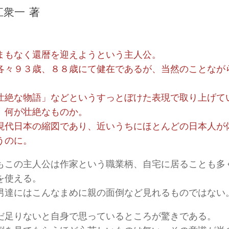
江衆一
著
イです)
まもなく還暦を迎えようという主人公。
感想文を書いております。暴言・無知・恥知らず・ご意見はいろいろお
各々９３歳、８８歳にて健在であるが、当然のことなが
。
壮絶な物語」などというすっとぼけた表現で取り上げて
、何が壮絶なものか。
現代日本の縮図であり、近いうちにほとんどの日本人が
うのに。
もこの主人公は作家という職業柄、自宅に居ることも多
を使える。
男達にはこんなまめに親の面倒など見れるものではない
だ足りないと自身で思っているところが驚きである。