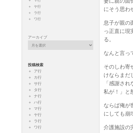
妻に親の面
マ行
ヤ行
にそう思わ
ラ行
ワ行
息子が親の
っ正直に現
アーカイブ
る。
なんと言っ
投稿検索
そのしわ寄
ア行
けならまだ
カ行
「感謝され
サ行
タ行
私が！」と
ナ行
ハ行
ならば俺が
マ行
にしても崩
ヤ行
ラ行
介護施設の
ワ行