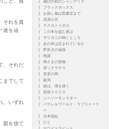
のこと、彼
滅びの前のシャングリラ
ブラックボックス
お探し物は図書室まで
流浪の月
、それを真
テスカトリポカ
一途を辿
この本を盗む者は
ザリガニの鳴くところ
あの本は読まれているか
野良犬の値段
熱源
神さまの貨物
て、それだ
逆ソクラテス
首里の馬
破局
こまでして
線は、僕を描く
疫病２０２０
シーソーモンスター
れ、いずれ
パラレルワールド・ラブストーリ
ー
日本国紀
ひと
、親を捨て
ホワイトラビット