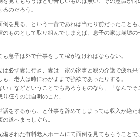
倒を見てもらうほど心苦しいものは無い、その意識が尚
せるのだろう。
面倒を見る、という一昔であれば当たり前だったことも
実のものとして取り組んでしまえば、息子の家は崩壊の
ても息子は外で仕事をして稼がなければならない。
せは必ず妻に行き、妻は一家の家事と親の介護で疲れ果
しも、老人は時にわがままで強欲であったりする。
ない」などということでもあろうものなら、「なんでそ
怒り狂うのは自明のこと。
世話をするから、と仕事を辞めてしまっては収入が絶た
壊の道へまっしぐら。
完備された有料老人ホームにて面倒を見てもらうことで