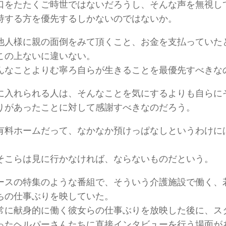
口をたたくご時世ではないだろうし、そんな声を無視し
持する方を優先するしかないのではないか。
他人様に親の面倒をみて頂くこと、お金を支払っていた
この上ないに違いない。
んなことよりむ寧ろ自らが生きることを最優先すべきな
に入れられる人は、そんなことを気にするよりも自らに
りがあったことに対して感謝すべきなのだろう。
有料ホームだって、なかなか預けっぱなしというわけに
そこらは見に行かなければ、ならないものだという。
ースの特集のような番組で、そういう介護施設で働く、
ちの仕事ぶりを映していた。
常に献身的に働く彼女らの仕事ぶりを放映した後に、ス
ったヘルパーさんたちに直接インタビューを行う場面が