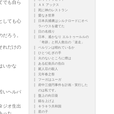
てでも自ら
ＡＸ アックス
死に神のレストラン
愛なき世界
としても心
日本兵捕虜はシルクロードにオペ
ラハウスを建てた
日の名残り
のだろう。
日本、遙かなり エルトゥールルの
「奇跡」と邦人救出の「迷走」
それだけの
ベルリンは晴れているか
ひとつむぎの手
火のないところに煙は
ある紅衛兵の告白
はいかな
屍人荘の殺人
元年春之祭
フーガはユーガ
府中三億円事件を計画・実行した
のは私です。
若いヘルパ
盤上の向日葵
錨を上げよ
タジオ生出
キラキラ共和国
星の子
あった。