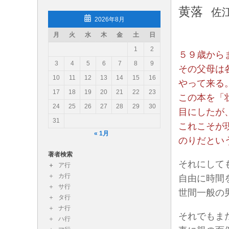
黄落
佐
コンテンツへスキップ
2026年8月
月
火
水
木
金
土
日
読み物あれこれ（読み物エッセ
1
2
５９歳から
読み物あれこれではスタッフが各々勝手きままな読書
3
4
5
6
7
8
9
その父母は
10
11
12
13
14
15
16
やって来る
17
18
19
20
21
22
23
この本を「
24
25
26
27
28
29
30
目にしたが
31
これこそが
« 1月
のりだとい
著者検索
それにして
ア行
カ行
自由に時間
サ行
世間一般の
タ行
ナ行
それでもま
ハ行