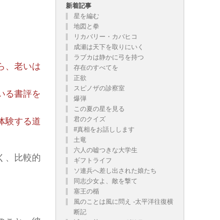
新着記事
星を編む
地図と拳
リカバリー・カバヒコ
成瀬は天下を取りにいく
ラブカは静かに弓を持つ
有りでしょうが、お気に召した方だけお読み下さい。
ら、老いは
存在のすべてを
正欲
スピノザの診察室
いる書評を
爆弾
この夏の星を見る
君のクイズ
体験する道
#真相をお話しします
土竜
六人の嘘つきな大学生
く、比較的
ギフトライフ
ソ連兵へ差し出された娘たち
同志少女よ、敵を撃て
。
塞王の楯
風のことは風に問え -太平洋往復横
断記