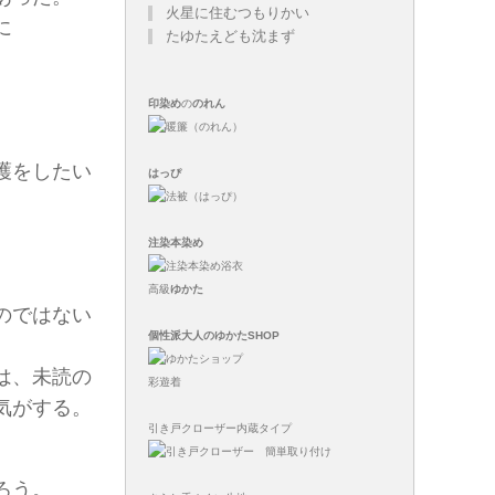
火星に住むつもりかい
に
たゆたえども沈まず
印染め
の
のれん
護をしたい
はっぴ
注染
本染め
高級
ゆかた
のではない
個性派大人のゆかたSHOP
は、未読の
彩遊着
気がする。
引き戸クローザー内蔵タイプ
ろう。