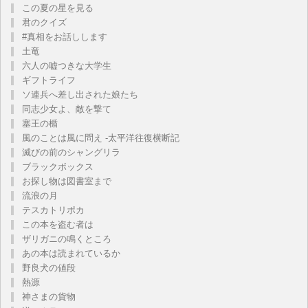
この夏の星を見る
君のクイズ
#真相をお話しします
土竜
六人の嘘つきな大学生
ギフトライフ
ソ連兵へ差し出された娘たち
同志少女よ、敵を撃て
塞王の楯
風のことは風に問え -太平洋往復横断記
滅びの前のシャングリラ
ブラックボックス
お探し物は図書室まで
流浪の月
テスカトリポカ
この本を盗む者は
ザリガニの鳴くところ
あの本は読まれているか
野良犬の値段
熱源
神さまの貨物