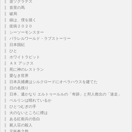
逆ソクラテス
首里の馬
破局
線は、僕を描く
疫病２０２０
シーソーモンスター
パラレルワールド・ラブストーリー
日本国紀
ひと
ホワイトラビット
ＡＸ アックス
死に神のレストラン
愛なき世界
日本兵捕虜はシルクロードにオペラハウスを建てた
日の名残り
日本、遙かなり エルトゥールルの「奇跡」と邦人救出の「迷走」
ベルリンは晴れているか
ひとつむぎの手
火のないところに煙は
ある紅衛兵の告白
屍人荘の殺人
元年春之祭