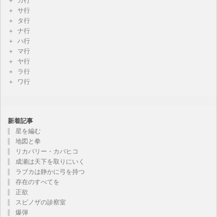
カ行
サ行
タ行
ナ行
ハ行
マ行
ヤ行
ラ行
ワ行
新着記事
星を編む
地図と拳
リカバリー・カバヒコ
成瀬は天下を取りにいく
ラブカは静かに弓を持つ
存在のすべてを
正欲
スピノザの診察室
爆弾