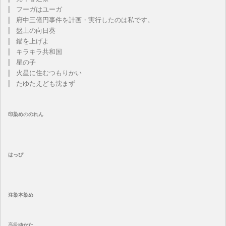
フーガはユーガ
府中三億円事件を計画・実行したのは私です。
盤上の向日葵
錨を上げよ
キラキラ共和国
星の子
火星に住むつもりかい
たゆたえども沈まず
印染め
の
のれん
はっぴ
注染
本染め
高級
ゆかた