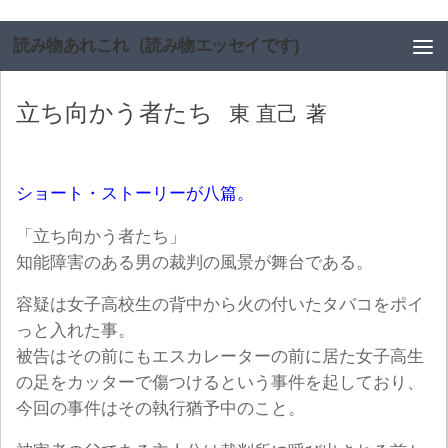
コンテンツへスキップ
読み物あれこれ（読み物エッセイです)
立ち向かう者たち
東 直己
著
ショート・ストーリーが八篇。
「立ち向かう者たち」
知能障害のある男の裁判の風景が舞台である。
容疑は女子高校生の背中から火の付いたタバコをポイ
っと入れた事。
被告はその前にもエスカレーターの前に居た女子高生
の足をカッターで傷つけるという事件を起しており、
今回の事件はその執行猶予中のこと。