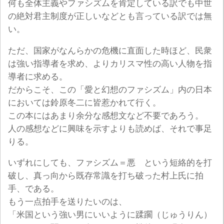
何も全体主義やファシズムを肯定している訳でも中世
の絶対君主制度が正しいなどとも言っている訳では無
い。
ただ、国家がなんらかの危機に直面した時ほど、民衆
は強い指導者を求め、よりカリスマ性の高い人物を指
導者に求める。
だからこそ、この「愛と幻想のファシズム」内の日本
においては鈴原冬二に皆惹かれて行く。
この本にはあまり余分な感想文など不要であろう。
人の感想などに興味を示すよりも読めば、それで事足
りる。
いずれにしても、ファシズム＝悪 という短絡的を打
破し、真っ向から既存常識を打ち破った村上氏に拍
手、である。
もう一点拍手を送りたいのは、
「米国という強い男にいいように蹂躙（じゅうりん）