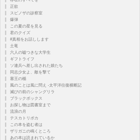
正欲
スピノザの診察室
爆弾
この夏の星を見る
君のクイズ
#真相をお話しします
土竜
六人の嘘つきな大学生
ギフトライフ
ソ連兵へ差し出された娘たち
同志少女よ、敵を撃て
塞王の楯
風のことは風に問え -太平洋往復横断記
滅びの前のシャングリラ
ブラックボックス
お探し物は図書室まで
流浪の月
テスカトリポカ
この本を盗む者は
ザリガニの鳴くところ
あの本は読まれているか