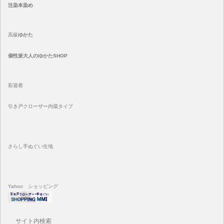
注染
本染め
高級
ゆかた
個性派大人のゆかたSHOP
彩遊着
引き戸クローザー内蔵タイプ
さらし手ぬぐい生地
Yahoo ショッピング
サイト内検索