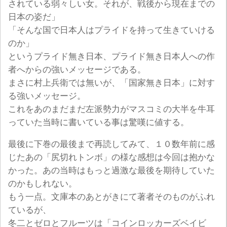
されている弱々しい女。それが、戦後から現在までの
日本の姿だ」
「そんな国で日本人はプライドを持って生きていける
のか」
というプライド無き日本、プライド無き日本人への作
者へからの強いメッセージである。
まさに村上兵衛では無いが、「国家無き日本」に対す
る強いメッセージ。
これをあのまだまだ左派勢力がマスコミの大半を牛耳
っていた当時に書いている事は驚嘆に値する。
最後に下巻の最後まで再読してみて、１０数年前に感
じたあの「尻切れトンボ」の様な感想は今回は抱かな
かった。あの当時はもっと過激な最後を期待していた
のかもしれない。
もう一点。文庫本のあとがきにて著者そのものがふれ
ているが、
冬二とゼロとフルーツは「コインロッカーズベイビ