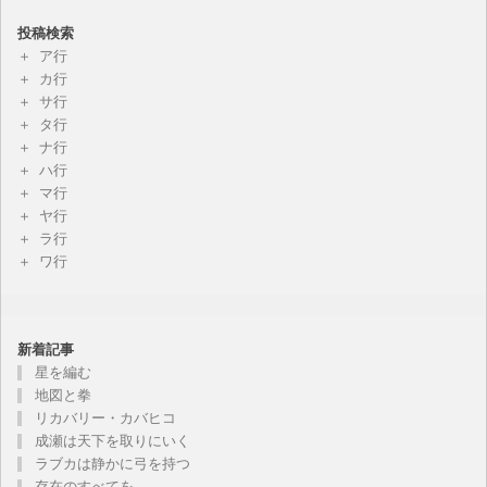
投稿検索
ア行
カ行
サ行
タ行
ナ行
ハ行
マ行
ヤ行
ラ行
ワ行
新着記事
星を編む
地図と拳
リカバリー・カバヒコ
成瀬は天下を取りにいく
ラブカは静かに弓を持つ
存在のすべてを