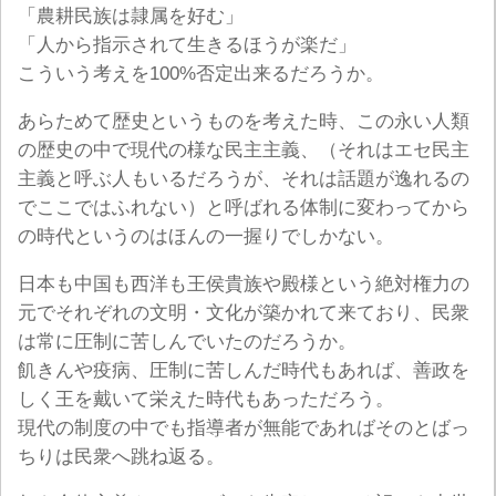
「農耕民族は隷属を好む」
「人から指示されて生きるほうが楽だ」
こういう考えを100%否定出来るだろうか。
あらためて歴史というものを考えた時、この永い人類
の歴史の中で現代の様な民主主義、（それはエセ民主
主義と呼ぶ人もいるだろうが、それは話題が逸れるの
でここではふれない）と呼ばれる体制に変わってから
の時代というのはほんの一握りでしかない。
日本も中国も西洋も王侯貴族や殿様という絶対権力の
元でそれぞれの文明・文化が築かれて来ており、民衆
は常に圧制に苦しんでいたのだろうか。
飢きんや疫病、圧制に苦しんだ時代もあれば、善政を
しく王を戴いて栄えた時代もあっただろう。
現代の制度の中でも指導者が無能であればそのとばっ
ちりは民衆へ跳ね返る。