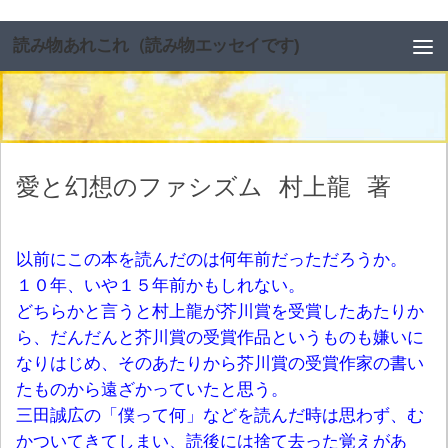
コンテンツへスキップ
読み物あれこれ（読み物エッセイです)
愛と幻想のファシズム
村上龍
著
以前にこの本を読んだのは何年前だっただろうか。
１０年、いや１５年前かもしれない。
どちらかと言うと村上龍が芥川賞を受賞したあたりか
ら、だんだんと芥川賞の受賞作品というものも嫌いに
なりはじめ、そのあたりから芥川賞の受賞作家の書い
たものから遠ざかっていたと思う。
三田誠広の「僕って何」などを読んだ時は思わず、む
かついてきてしまい、読後には捨て去った覚えがあ