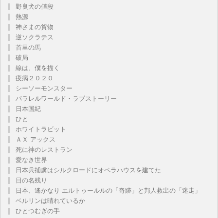
野良犬の値段
熱源
神さまの貨物
逆ソクラテス
首里の馬
破局
線は、僕を描く
疫病２０２０
シーソーモンスター
パラレルワールド・ラブストーリー
日本国紀
ひと
ホワイトラビット
ＡＸ アックス
死に神のレストラン
愛なき世界
日本兵捕虜はシルクロードにオペラハウスを建てた
日の名残り
日本、遙かなり エルトゥールルの「奇跡」と邦人救出の「迷走」
ベルリンは晴れているか
ひとつむぎの手