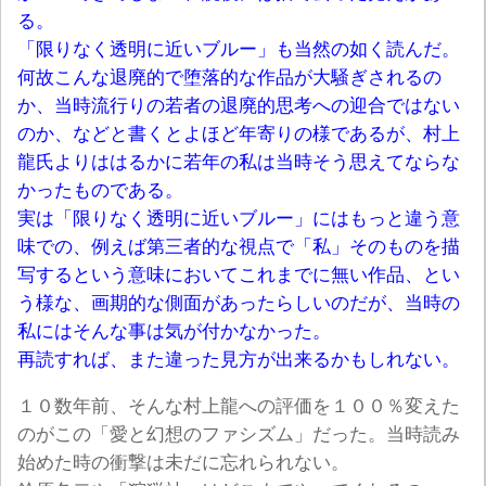
る。
「限りなく透明に近いブルー」も当然の如く読んだ。
何故こんな退廃的で堕落的な作品が大騒ぎされるの
か、当時流行りの若者の退廃的思考への迎合ではない
のか、などと書くとよほど年寄りの様であるが、村上
龍氏よりははるかに若年の私は当時そう思えてならな
かったものである。
実は「限りなく透明に近いブルー」にはもっと違う意
味での、例えば第三者的な視点で「私」そのものを描
写するという意味においてこれまでに無い作品、とい
う様な、画期的な側面があったらしいのだが、当時の
私にはそんな事は気が付かなかった。
再読すれば、また違った見方が出来るかもしれない。
１０数年前、そんな村上龍への評価を１００％変えた
のがこの「愛と幻想のファシズム」だった。当時読み
始めた時の衝撃は未だに忘れられない。