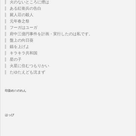
火のないところに煙は
ある紅衛兵の告白
屍人荘の殺人
元年春之祭
フーガはユーガ
府中三億円事件を計画・実行したのは私です。
盤上の向日葵
錨を上げよ
キラキラ共和国
星の子
火星に住むつもりかい
たゆたえども沈まず
印染め
の
のれん
はっぴ