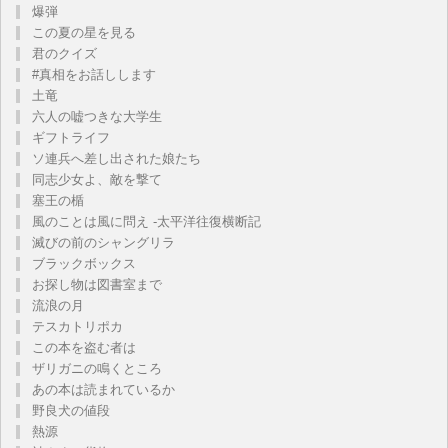
爆弾
この夏の星を見る
君のクイズ
#真相をお話しします
土竜
六人の嘘つきな大学生
ギフトライフ
ソ連兵へ差し出された娘たち
同志少女よ、敵を撃て
塞王の楯
風のことは風に問え -太平洋往復横断記
滅びの前のシャングリラ
ブラックボックス
お探し物は図書室まで
流浪の月
テスカトリポカ
この本を盗む者は
ザリガニの鳴くところ
あの本は読まれているか
野良犬の値段
熱源