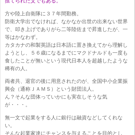
捨てられた父でもある。
方や陸上自衛隊に３７年間勤務。
防衛大学出でなければ、なかなか出世の出来ない世界
で、叩き上げでありがら二等陸佐まで昇進したが、一
等はかなわず。
カタカナの和製英語は日本語に置き換えてから理解し
ようとし、５６歳になるまでにマクドナルドも一度も
食したことが無いという現代日本人を超越したような
稀有の人。
両者共、退官の後に用意されたのが、全国中小企業振
興会（通称ＪＡＭＳ）という財団法人。
ん？そんな団体っていかにも実在しそうな気
が・・・。
無一文で起業をする人に銀行は融資などしてくれな
い。
そんな起業家達にチャンスを与えることを目的とし