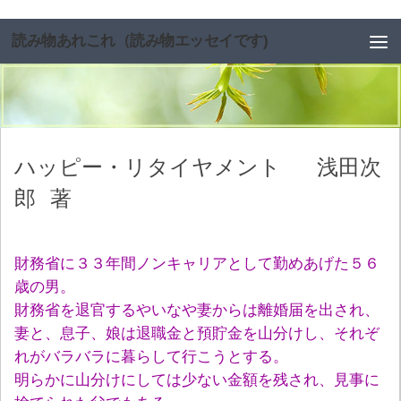
コンテンツへスキップ
読み物あれこれ（読み物エッセイです)
ハッピー・リタイヤメント
浅田次
郎
著
財務省に３３年間ノンキャリアとして勤めあげた５６
歳の男。
財務省を退官するやいなや妻からは離婚届を出され、
妻と、息子、娘は退職金と預貯金を山分けし、それぞ
れがバラバラに暮らして行こうとする。
明らかに山分けにしては少ない金額を残され、見事に