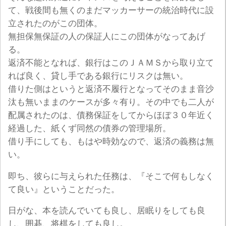
て、戦後間も無くのまだマッカーサーの統治時代に設
立されたのがこの団体。
無担保無保証の人の保証人にこの団体がなってあげ
る。
返済不能となれば、銀行はこのＪＡＭＳから取り立て
れば良く、貸し手である銀行にリスクは無い。
借りた側はというと返済不履行となってそのまま音沙
汰も無いままのケースが多々有り。その中でも二人が
配属されたのは、債務保証をしてからほぼ３０年近く
経過した、紙くず同然の債券の管理場所。
借り手にしても、もはや時効なので、返済の義務は無
い。
即ち、彼らに与えられた任務は、『そこで何もしなく
て良い』ということだった。
日がな、本を読んでいても良し、居眠りをしても良
し、囲碁、将棋をしても良し。