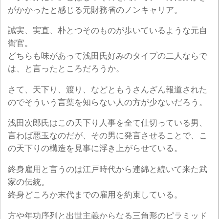
がかかったと感じる元財務省のノンキャリア。
誠実、実直、朴とつそのものが歩いているような元自
衛官。
どちらも味があって浅田氏好みのタイプの二人ならで
は、と言ったところだろうか。
さて、天下り、渡り、などともうさんざん報道された
のでそういう言葉を知らない人の方が少ないだろう。
浅田次郎氏はこの天下り人事を全て仕切っている男、
言わば悪玉なのだが、その男に発言させることで、こ
の天下りの構造を見事に浮き上がらせている。
終身雇用と言うのは江戸時代から連綿と続いて来た武
家の伝統。
終身どころか末代までの雇用を約束している。
方や年功序列と出世主義からなる三角形のピラミッド