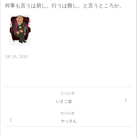
何事も言うは易し。行うは難し。と言うところか。
3月 25, 2010
次の記事
いさご波
前の記事
ヤッさん