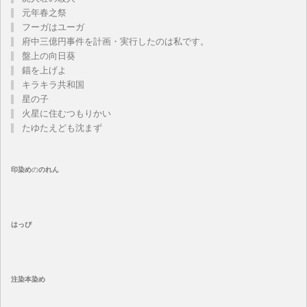
元年春之祭
フーガはユーガ
府中三億円事件を計画・実行したのは私です。
盤上の向日葵
錨を上げよ
キラキラ共和国
星の子
火星に住むつもりかい
たゆたえども沈まず
印染め
の
のれん
はっぴ
注染
本染め