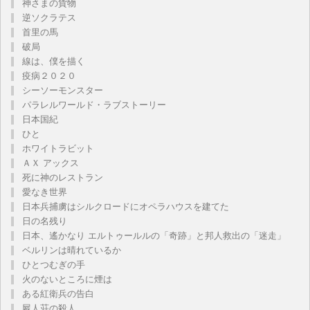
神さまの貨物
逆ソクラテス
首里の馬
破局
線は、僕を描く
疫病２０２０
シーソーモンスター
パラレルワールド・ラブストーリー
日本国紀
ひと
ホワイトラビット
ＡＸ アックス
死に神のレストラン
愛なき世界
日本兵捕虜はシルクロードにオペラハウスを建てた
日の名残り
日本、遙かなり エルトゥールルの「奇跡」と邦人救出の「迷走」
ベルリンは晴れているか
ひとつむぎの手
火のないところに煙は
ある紅衛兵の告白
屍人荘の殺人