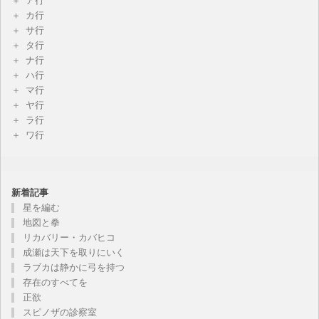
ア行
カ行
サ行
タ行
ナ行
ハ行
マ行
ヤ行
ラ行
ワ行
新着記事
星を編む
地図と拳
リカバリー・カバヒコ
成瀬は天下を取りにいく
ラブカは静かに弓を持つ
存在のすべてを
正欲
スピノザの診察室