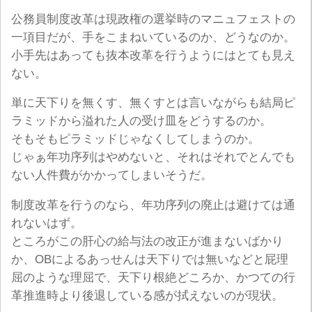
公務員制度改革は現政権の選挙時のマニュフェストの
一項目だが、手をこまねいているのか、どうなのか。
小手先はあっても抜本改革を行うようにはとても見え
ない。
単に天下りを無くす、無くすとは言いながらも結局ピ
ラミッドから溢れた人の受け皿をどうするのか。
そもそもピラミッドじゃなくしてしまうのか。
じゃぁ年功序列はやめないと、それはそれでとんでも
ない人件費がかかってしまいそうだ。
制度改革を行うのなら、年功序列の廃止は避けては通
れないはず。
ところがこの肝心の給与法の改正が進まないばかり
か、OBによるあっせんは天下りでは無いなどと屁理
屈のような理屈で、天下り根絶どころか、かつての行
革推進時より後退している感が拭えないのが現状。