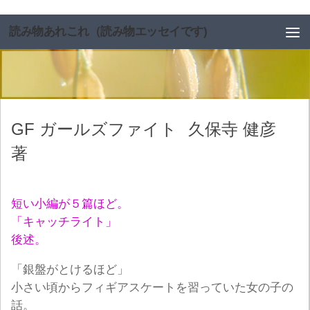
コンテンツへスキップ
読み物あれこれ（読み物エッセイです)
GF ガールズファイト
久保寺 健彦
著
短い小編が５篇ほど。
「キャッチライト」
後述。
「銀盤がとけるほど」
小さい頃からフィギアスケートを習っていた女の子の
話。