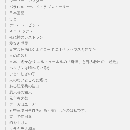
シーソーモンスター
パラレルワールド・ラブストーリー
日本国紀
ひと
ホワイトラビット
ＡＸ アックス
死に神のレストラン
愛なき世界
日本兵捕虜はシルクロードにオペラハウスを建てた
日の名残り
日本、遙かなり エルトゥールルの「奇跡」と邦人救出の「迷走」
ベルリンは晴れているか
ひとつむぎの手
火のないところに煙は
ある紅衛兵の告白
屍人荘の殺人
元年春之祭
フーガはユーガ
府中三億円事件を計画・実行したのは私です。
盤上の向日葵
錨を上げよ
キラキラ共和国