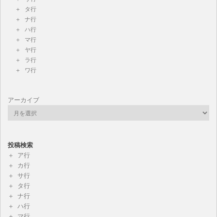
タ行
ナ行
ハ行
マ行
ヤ行
ラ行
ワ行
アーカイブ
投稿検索
ア行
カ行
サ行
タ行
ナ行
ハ行
マ行