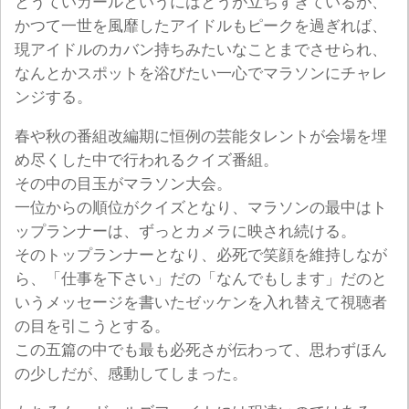
とうていガールというにはとうが立ちすぎているが、
かつて一世を風靡したアイドルもピークを過ぎれば、
現アイドルのカバン持ちみたいなことまでさせられ、
なんとかスポットを浴びたい一心でマラソンにチャレ
ンジする。
春や秋の番組改編期に恒例の芸能タレントが会場を埋
め尽くした中で行われるクイズ番組。
その中の目玉がマラソン大会。
一位からの順位がクイズとなり、マラソンの最中はト
ップランナーは、ずっとカメラに映され続ける。
そのトップランナーとなり、必死で笑顔を維持しなが
ら、「仕事を下さい」だの「なんでもします」だのと
いうメッセージを書いたゼッケンを入れ替えて視聴者
の目を引こうとする。
この五篇の中でも最も必死さが伝わって、思わずほん
の少しだが、感動してしまった。