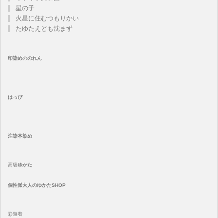
星の子
火星に住むつもりかい
たゆたえども沈まず
印染め
の
のれん
はっぴ
注染
本染め
高級
ゆかた
個性派大人のゆかたSHOP
彩遊着