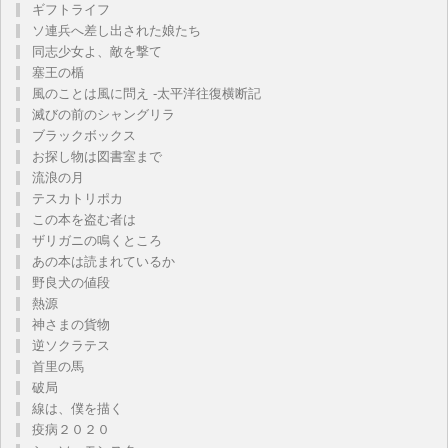
ギフトライフ
ソ連兵へ差し出された娘たち
同志少女よ、敵を撃て
塞王の楯
風のことは風に問え -太平洋往復横断記
滅びの前のシャングリラ
ブラックボックス
お探し物は図書室まで
流浪の月
テスカトリポカ
この本を盗む者は
ザリガニの鳴くところ
あの本は読まれているか
野良犬の値段
熱源
神さまの貨物
逆ソクラテス
首里の馬
破局
線は、僕を描く
疫病２０２０