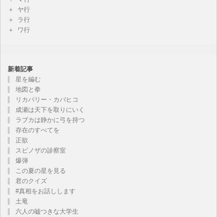
ヤ行
ラ行
ワ行
新着記事
星を編む
地図と拳
リカバリー・カバヒコ
成瀬は天下を取りにいく
ラブカは静かに弓を持つ
存在のすべてを
正欲
スピノザの診察室
爆弾
この夏の星を見る
君のクイズ
#真相をお話しします
土竜
六人の嘘つきな大学生