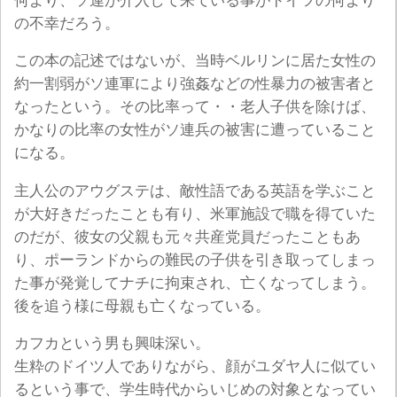
何より、ソ連が介入して来ている事がドイツの何より
の不幸だろう。
この本の記述ではないが、当時ベルリンに居た女性の
約一割弱がソ連軍により強姦などの性暴力の被害者と
なったという。その比率って・・老人子供を除けば、
かなりの比率の女性がソ連兵の被害に遭っていること
になる。
主人公のアウグステは、敵性語である英語を学ぶこと
が大好きだったことも有り、米軍施設で職を得ていた
のだが、彼女の父親も元々共産党員だったこともあ
り、ポーランドからの難民の子供を引き取ってしまっ
た事が発覚してナチに拘束され、亡くなってしまう。
後を追う様に母親も亡くなっている。
カフカという男も興味深い。
生粋のドイツ人でありながら、顔がユダヤ人に似てい
るという事で、学生時代からいじめの対象となってい