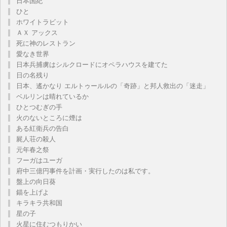
日本国紀
ひと
ホワイトラビット
ＡＸ アックス
死に神のレストラン
愛なき世界
日本兵捕虜はシルクロードにオペラハウスを建てた
日の名残り
日本、遙かなり エルトゥールルの「奇跡」と邦人救出の「迷走」
ベルリンは晴れているか
ひとつむぎの手
火のないところに煙は
ある紅衛兵の告白
屍人荘の殺人
元年春之祭
フーガはユーガ
府中三億円事件を計画・実行したのは私です。
盤上の向日葵
錨を上げよ
キラキラ共和国
星の子
火星に住むつもりかい