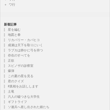
ワ行
新着記事
星を編む
地図と拳
リカバリー・カバヒコ
成瀬は天下を取りにいく
ラブカは静かに弓を持つ
存在のすべてを
正欲
スピノザの診察室
爆弾
この夏の星を見る
君のクイズ
#真相をお話しします
土竜
六人の嘘つきな大学生
ギフトライフ
ソ連兵へ差し出された娘たち