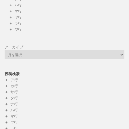
ハ行
マ行
ヤ行
ラ行
ワ行
アーカイブ
投稿検索
ア行
カ行
サ行
タ行
ナ行
ハ行
マ行
ヤ行
ラ行