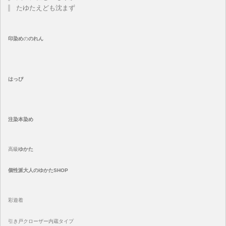
たゆたえども沈まず
印染め
の
のれん
はっぴ
注染
本染め
高級
ゆかた
個性派大人のゆかたSHOP
彩遊着
引き戸クローザー内蔵タイプ