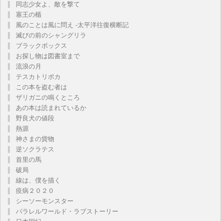
同志少女よ、敵を撃て
塞王の楯
風のことは風に問え -太平洋往復横断記
滅びの前のシャングリラ
ブラックボックス
お探し物は図書室まで
流浪の月
テスカトリポカ
この本を盗む者は
ザリガニの鳴くところ
あの本は読まれているか
野良犬の値段
熱源
神さまの貨物
逆ソクラテス
首里の馬
破局
線は、僕を描く
疫病２０２０
シーソーモンスター
パラレルワールド・ラブストーリー