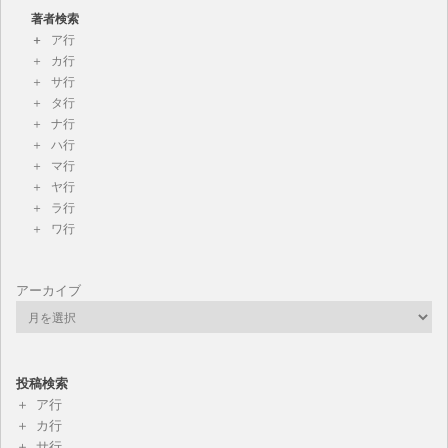
著者検索
ア行
カ行
サ行
タ行
ナ行
ハ行
マ行
ヤ行
ラ行
ワ行
アーカイブ
投稿検索
ア行
カ行
サ行