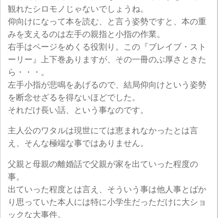
観れたシロモノじゃないでしょうね。
仰向けになって本を読む、と言う姿勢ですと、本の重
みを支えるのは左手の親指と小指の作業。
右手はページをめくる役割り。この『ブレイブ・スト
ーリー』上下巻ありますが、その一冊のぶ厚さときた
ら・・・。
左手小指が悲鳴をあげるので、結局仰向けという姿勢
を断念せざるを得ないほどでした。
それだけ長い話、という事なのです。
主人公のワタルは現世にては恵まれなかったとは言
え、そんな極端な事ではありません。
父親と母親の離婚話で父親が家を出ていった程度の
事。
出ていった程度とは言え、そういう事は他人事とばか
り思っていた本人には特に小学生だっただけに大ショ
ックな大事件。