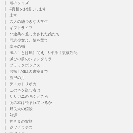
君のクイズ
#真相をお話しします
土竜
六人の嘘つきな大学生
ギフトライフ
ソ連兵へ差し出された娘たち
同志少女よ、敵を撃て
塞王の楯
風のことは風に問え -太平洋往復横断記
滅びの前のシャングリラ
ブラックボックス
お探し物は図書室まで
流浪の月
テスカトリポカ
この本を盗む者は
ザリガニの鳴くところ
あの本は読まれているか
野良犬の値段
熱源
神さまの貨物
逆ソクラテス