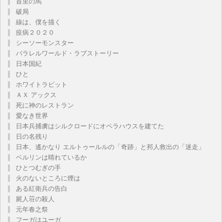
首里の馬
破局
線は、僕を描く
疫病２０２０
シーソーモンスター
パラレルワールド・ラブストーリー
日本国紀
ひと
ホワイトラビット
ＡＸ アックス
死に神のレストラン
愛なき世界
日本兵捕虜はシルクロードにオペラハウスを建てた
日の名残り
日本、遙かなり エルトゥールルの「奇跡」と邦人救出の「迷走」
ベルリンは晴れているか
ひとつむぎの手
火のないところに煙は
ある紅衛兵の告白
屍人荘の殺人
元年春之祭
フーガはユーガ