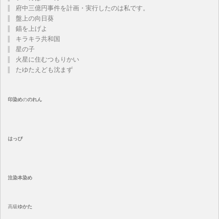
府中三億円事件を計画・実行したのは私です。
盤上の向日葵
錨を上げよ
キラキラ共和国
星の子
火星に住むつもりかい
たゆたえども沈まず
印染め
の
のれん
はっぴ
注染
本染め
高級
ゆかた