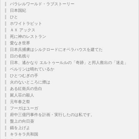
パラレルワールド・ラブストーリー
日本国紀
ひと
ホワイトラビット
ＡＸ アックス
死に神のレストラン
愛なき世界
日本兵捕虜はシルクロードにオペラハウスを建てた
日の名残り
日本、遙かなり エルトゥールルの「奇跡」と邦人救出の「迷走」
ベルリンは晴れているか
ひとつむぎの手
火のないところに煙は
ある紅衛兵の告白
屍人荘の殺人
元年春之祭
フーガはユーガ
府中三億円事件を計画・実行したのは私です。
盤上の向日葵
錨を上げよ
キラキラ共和国