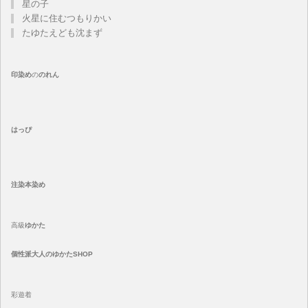
星の子
火星に住むつもりかい
たゆたえども沈まず
印染め
の
のれん
はっぴ
注染
本染め
高級
ゆかた
個性派大人のゆかたSHOP
彩遊着