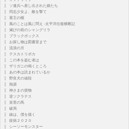
ソ連兵へ差し出された娘たち
同志少女よ、敵を撃て
塞王の楯
風のことは風に問え -太平洋往復横断記
滅びの前のシャングリラ
ブラックボックス
お探し物は図書室まで
流浪の月
テスカトリポカ
この本を盗む者は
ザリガニの鳴くところ
あの本は読まれているか
野良犬の値段
熱源
神さまの貨物
逆ソクラテス
首里の馬
破局
線は、僕を描く
疫病２０２０
シーソーモンスター