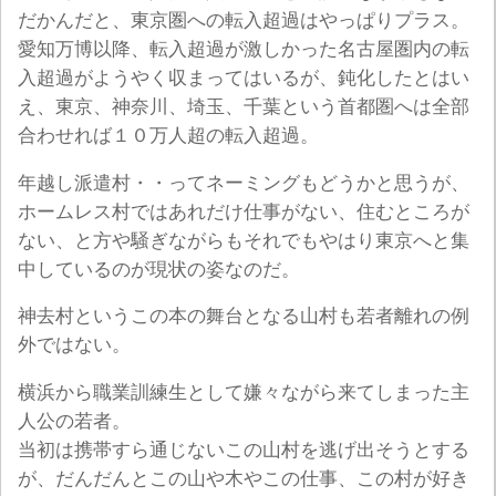
だかんだと、東京圏への転入超過はやっぱりプラス。
愛知万博以降、転入超過が激しかった名古屋圏内の転
入超過がようやく収まってはいるが、鈍化したとはい
え、東京、神奈川、埼玉、千葉という首都圏へは全部
合わせれば１０万人超の転入超過。
年越し派遣村・・ってネーミングもどうかと思うが、
ホームレス村ではあれだけ仕事がない、住むところが
ない、と方や騒ぎながらもそれでもやはり東京へと集
中しているのが現状の姿なのだ。
神去村というこの本の舞台となる山村も若者離れの例
外ではない。
横浜から職業訓練生として嫌々ながら来てしまった主
人公の若者。
当初は携帯すら通じないこの山村を逃げ出そうとする
が、だんだんとこの山や木やこの仕事、この村が好き