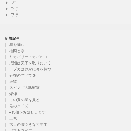
ヤ行
ラ行
ワ行
新着記事
星を編む
地図と拳
リカバリー・カバヒコ
成瀬は天下を取りにいく
ラブカは静かに弓を持つ
存在のすべてを
正欲
スピノザの診察室
爆弾
この夏の星を見る
君のクイズ
#真相をお話しします
土竜
六人の嘘つきな大学生
ギフトライフ