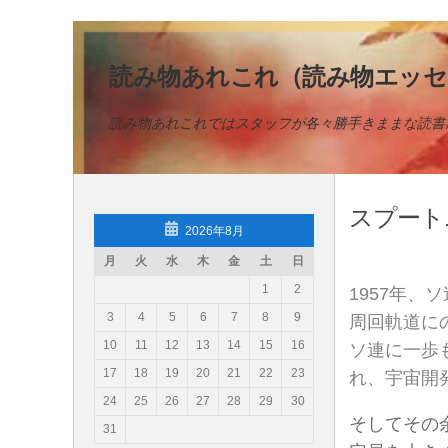
コンテンツへスキップ
読み物あれこれ（読み物エッセ
読み物あれこれではスタッフが各々勝手きままな読書
スプート
2026年8月
月
火
水
木
金
土
日
1
2
1957年
3
4
5
6
7
8
9
周回軌道に
10
11
12
13
14
15
16
ソ連に一歩
17
18
19
20
21
22
23
れ、宇宙開
24
25
26
27
28
29
30
そしてその
31