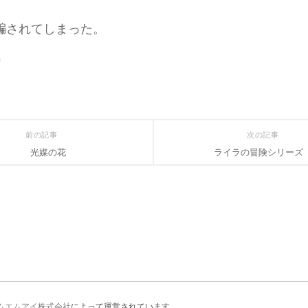
。
騙されてしまった。
0
前の記事
次の記事
光媒の花
ライラの冒険シリーズ
ムエムアイ株式会社
によって運営されています。