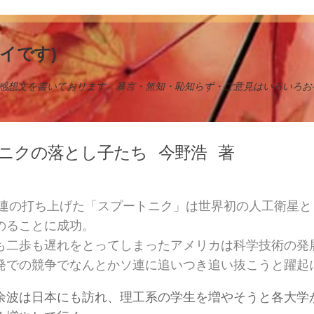
イです)
感想文を書いております。暴言・無知・恥知らず・ご意見はいろいろお
ニクの落とし子たち
今野浩
著
、ソ連の打ち上げた「スプートニク」は世界初の人工衛星
のることに成功。
も二歩も遅れをとってしまったアメリカは科学技術の発
発での競争でなんとかソ連に追いつき追い抜こうと躍起
余波は日本にも訪れ、理工系の学生を増やそうと各大学