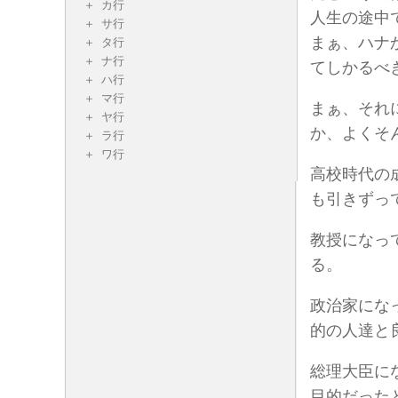
カ行
人生の途中
サ行
まぁ、ハナ
タ行
ナ行
てしかるべ
ハ行
マ行
まぁ、それ
ヤ行
か、よくそ
ラ行
ワ行
高校時代の
も引きずっ
教授になっ
る。
政治家にな
的の人達と
総理大臣に
目的だった