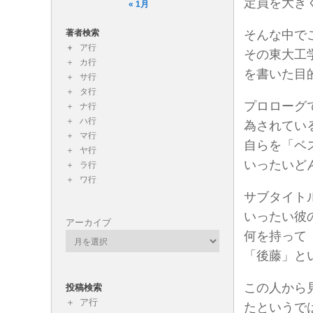
定員を大き
« 1月
著者検索
そんな中で
ア行
その東大工
カ行
を書いた目
サ行
タ行
プロローグ
ナ行
ハ行
為されてい
マ行
自らを「ベ
ヤ行
いったいど
ラ行
ワ行
サブタイト
いったい彼
アーカイブ
何を持って
「後藤」と
この人から
投稿検索
ア行
たというで