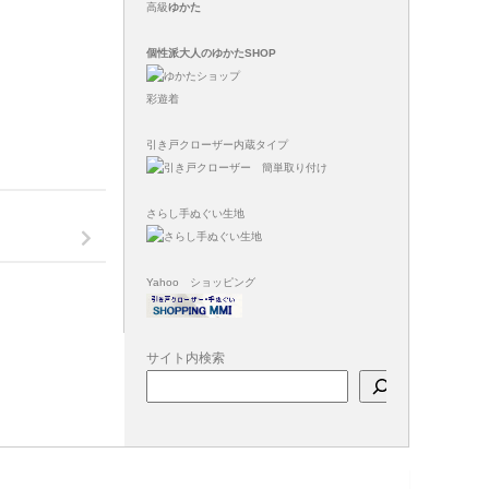
高級
ゆかた
個性派大人のゆかたSHOP
彩遊着
引き戸クローザー内蔵タイプ
さらし手ぬぐい生地
Yahoo ショッピング
サイト内検索