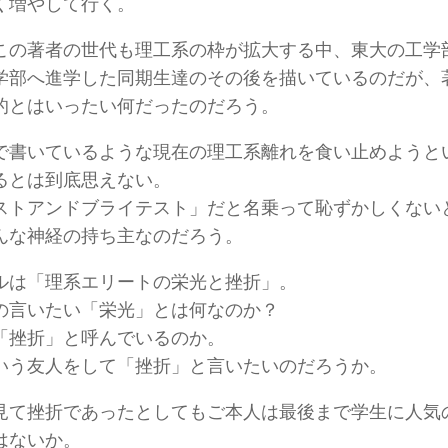
く増やして行く。
この著者の世代も理工系の枠が拡大する中、東大の工学
学部へ進学した同期生達のその後を描いているのだが、
的とはいったい何だったのだろう。
で書いているような現在の理工系離れを食い止めようと
るとは到底思えない。
ストアンドブライテスト」だと名乗って恥ずかしくない
んな神経の持ち主なのだろう。
ルは「理系エリートの栄光と挫折」。
の言いたい「栄光」とは何なのか？
「挫折」と呼んでいるのか。
いう友人をして「挫折」と言いたいのだろうか。
見て挫折であったとしてもご本人は最後まで学生に人気
はないか。