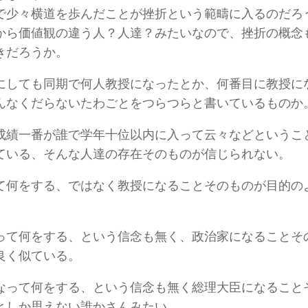
で少々横道を歩んだことが挫折という範疇に入るのだろ
から価値観の違う人？人達？みたいなので、挫折の概念
きだろうか。
にしても同期で何人教授になったとか、何番目に教授に
んなくだらないたわごとをつらつらと書いているものか
成績一番が誰で学年十位以内に入って云々などというこ
ている、そんな人達の存在そのものが信じられない。
て何をする、ではなく教授になることそのものが目的の
って何をする、という信念も無く、政治家になることそ
良く似ている。
なって何をする、という信念も無く総理大臣になること
としか思えない誰かさんみたい。