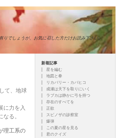
有りでしょうが、お気に召した方だけお読み下さい。
新着記事
星を編む
地図と拳
リカバリー・カバヒコ
成瀬は天下を取りにいく
として、地球
ラブカは静かに弓を持つ
存在のすべてを
展に力を入
正欲
スピノザの診察室
になる。
爆弾
この夏の星を見る
が理工系の
君のクイズ