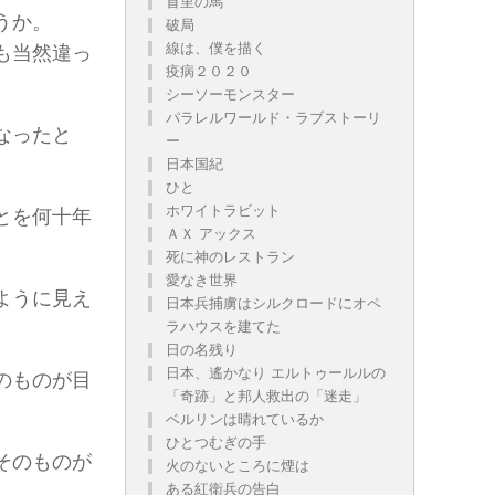
首里の馬
うか。
破局
線は、僕を描く
も当然違っ
疫病２０２０
シーソーモンスター
パラレルワールド・ラブストーリ
なったと
ー
。
日本国紀
ひと
ホワイトラビット
とを何十年
ＡＸ アックス
死に神のレストラン
愛なき世界
ように見え
日本兵捕虜はシルクロードにオペ
ラハウスを建てた
日の名残り
日本、遙かなり エルトゥールルの
のものが目
「奇跡」と邦人救出の「迷走」
ベルリンは晴れているか
ひとつむぎの手
そのものが
火のないところに煙は
ある紅衛兵の告白