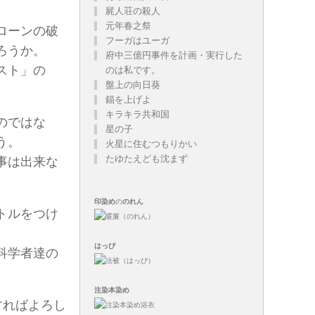
屍人荘の殺人
元年春之祭
ローンの破
フーガはユーガ
ろうか。
府中三億円事件を計画・実行した
スト」の
のは私です。
盤上の向日葵
錨を上げよ
キラキラ共和国
のではな
星の子
う。
火星に住むつもりかい
たゆたえども沈まず
事は出来な
印染め
の
のれん
トルをつけ
はっぴ
科学者達の
注染
本染め
すればよろし