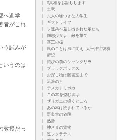
#真相をお話しします
土竜
部へ進学。
六人の嘘つきな大学生
ギフトライフ
著者がこれ
ソ連兵へ差し出された娘たち
同志少女よ、敵を撃て
塞王の楯
いう試みが
風のことは風に問え -太平洋往復横
断記
滅びの前のシャングリラ
というのは
ブラックボックス
お探し物は図書室まで
流浪の月
テスカトリポカ
この本を盗む者は
ザリガニの鳴くところ
あの本は読まれているか
野良犬の値段
熱源
神さまの貨物
の教授だっ
逆ソクラテス