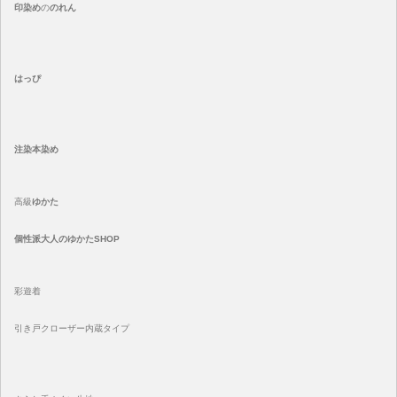
印染め
の
のれん
はっぴ
注染
本染め
高級
ゆかた
個性派大人のゆかたSHOP
彩遊着
引き戸クローザー内蔵タイプ