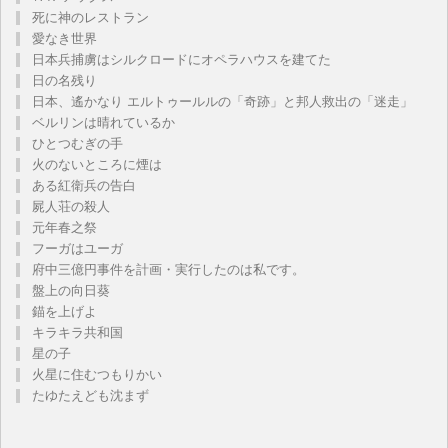
死に神のレストラン
愛なき世界
日本兵捕虜はシルクロードにオペラハウスを建てた
日の名残り
日本、遙かなり エルトゥールルの「奇跡」と邦人救出の「迷走」
ベルリンは晴れているか
ひとつむぎの手
火のないところに煙は
ある紅衛兵の告白
屍人荘の殺人
元年春之祭
フーガはユーガ
府中三億円事件を計画・実行したのは私です。
盤上の向日葵
錨を上げよ
キラキラ共和国
星の子
火星に住むつもりかい
たゆたえども沈まず