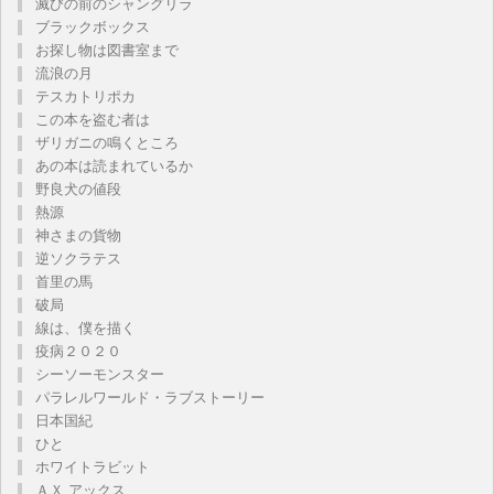
滅びの前のシャングリラ
ブラックボックス
お探し物は図書室まで
流浪の月
テスカトリポカ
この本を盗む者は
ザリガニの鳴くところ
あの本は読まれているか
野良犬の値段
熱源
神さまの貨物
逆ソクラテス
首里の馬
破局
線は、僕を描く
疫病２０２０
シーソーモンスター
パラレルワールド・ラブストーリー
日本国紀
ひと
ホワイトラビット
ＡＸ アックス