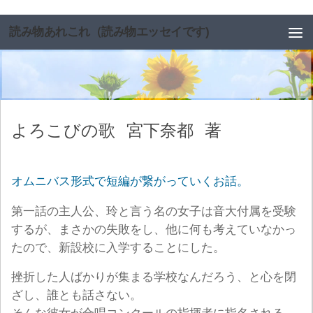
コンテンツへスキップ
読み物あれこれ（読み物エッセイです)
よろこびの歌
宮下奈都
著
オムニバス形式で短編が繋がっていくお話。
第一話の主人公、玲と言う名の女子は音大付属を受験
するが、まさかの失敗をし、他に何も考えていなかっ
たので、新設校に入学することにした。
挫折した人ばかりが集まる学校なんだろう、と心を閉
ざし、誰とも話さない。