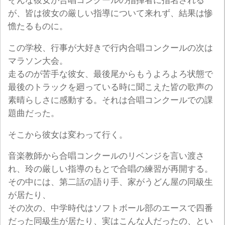
そんな彼女が合唱コンクールの指揮者に指名される
が、皆は彼女の厳しい指導について来れず、結果は惨
憺たるものに。
この学校、行事が大好きで行内合唱コンクールの次は
マラソン大会。
走るのが苦手な彼女、最後尾からもうよろよろ状態で
最後のトラックを廻っている時に聞こえた皆の歌声の
素晴らしさに感動する。それは合唱コンクールでの課
題曲だった。
そこから彼女は変わって行く。
音楽教師から合唱コンクールのリベンジを言い渡さ
れ、玲の厳しい指導のもとで合唱の練習が再開する。
その中には、第二話の語り手、家がうどん屋の同級生
が居たり、
その次の、中学時代はソフトボール部のエースで四番
だった同級生が居たり、実はこんな人だったの、とい