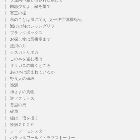
同志少女よ、敵を撃て
塞王の楯
風のことは風に問え -太平洋往復横断記
滅びの前のシャングリラ
ブラックボックス
お探し物は図書室まで
流浪の月
テスカトリポカ
この本を盗む者は
ザリガニの鳴くところ
あの本は読まれているか
野良犬の値段
熱源
神さまの貨物
逆ソクラテス
首里の馬
破局
線は、僕を描く
疫病２０２０
シーソーモンスター
パラレルワールド・ラブストーリー