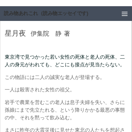
コンテンツへスキップ
読み物あれこれ（読み物エッセイです)
星月夜
伊集院 静
著
東京湾で見つかった若い女性の死体と老人の死体、二
人の身元がわれても、どこにも接点が見当たらない。
この物語には二人の誠実な老人が登場する。
一人は殺害された女性の祖父。
岩手で農業を営むこの老人は息子夫婦を失い、さらに
孫娘にまで先立たれる、という降りかかる最悪の事態
の中、それを黙って飲み込む。
まさに昨年の大震災後に見せた東北の人たちを想起さ