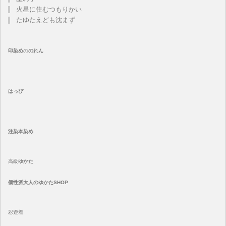
火星に住むつもりかい
たゆたえども沈まず
印染め
の
のれん
はっぴ
注染
本染め
高級
ゆかた
個性派大人のゆかたSHOP
彩遊着