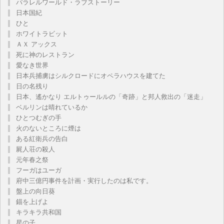
パラレルワールド・ラブストーリー
日本国紀
ひと
ホワイトラビット
ＡＸ アックス
死に神のレストラン
愛なき世界
日本兵捕虜はシルクロードにオペラハウスを建てた
日の名残り
日本、遙かなり エルトゥールルの「奇跡」と邦人救出の「迷走」
ベルリンは晴れているか
ひとつむぎの手
火のないところに煙は
ある紅衛兵の告白
屍人荘の殺人
元年春之祭
フーガはユーガ
府中三億円事件を計画・実行したのは私です。
盤上の向日葵
錨を上げよ
キラキラ共和国
星の子