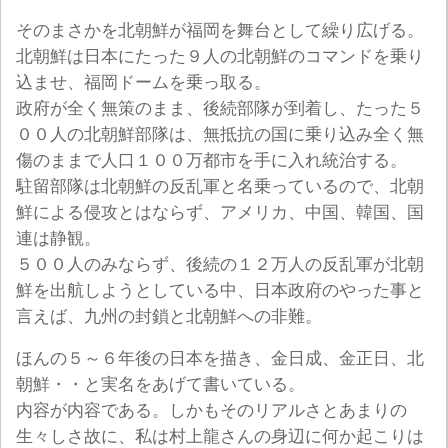
そのまさかを北朝鮮が福岡を舞台として繰り広げる。
北朝鮮は日本にたった９人の北朝鮮のコマンドを乗り
込ませ、福岡ドームを乗っ取る。
政府が全く無策のまま、後続部隊が到着し、たった５
００人の北朝鮮部隊は、無抵抗の国に乗り込み全く無
傷のままで人口１００万都市を手に入れ統治する。
駐留部隊は北朝鮮の反乱軍と名乗っているので、北朝
鮮による侵攻とはならず、アメリカ、中国、韓国、国
連は静観。
５００人のみならず、後続の１２万人の反乱軍が北朝
鮮を出航しようとしている中、日本政府のやった事と
言えば、九州の封鎖と北朝鮮への非難。
ほんの５～６年後の日本を描き、金日成、金正日、北
朝鮮・・と実名をあげて書いている。
内容が内容である。しかもそのリアルさとあまりの
生々しさ故に、私は村上龍さんの身辺に何か起こりは