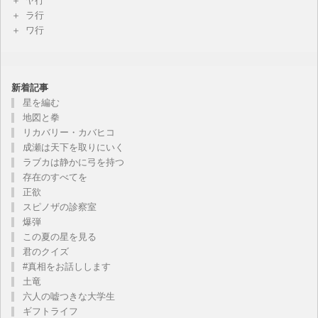
ヤ行
ラ行
ワ行
新着記事
星を編む
地図と拳
リカバリー・カバヒコ
成瀬は天下を取りにいく
ラブカは静かに弓を持つ
存在のすべてを
正欲
スピノザの診察室
爆弾
この夏の星を見る
君のクイズ
#真相をお話しします
土竜
六人の嘘つきな大学生
ギフトライフ