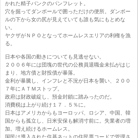
かれた精子バンクのパンフレット。
穴を掘ってダンボールで囲っただけの便所。ダンボー
ルの下から女の尻が見えていても誰も気にもとめな
い。
ヤクザがＮＰＯとなってホームレスエリアの利権を漁
る。
日本や各国の動きについても見逃せない。
２００６年には団塊の世代の公務員退職金未払がはじ
まり、地方債と財投債が暴落。
金利が暴騰し、インフレと不況が日本を襲い、２００
７年にＡＴＭストップ。
政府は財政破綻し、預金封鎖に踏みったのだ。
消費税は上がり続け１７．５％に。
日本はアメリカからもヨーロッパ、ロシア、中国、韓
国からも孤立し、日米安保も解消寸前に。失業者の増
加。増え続けるホームレス。
国民は導入された住基ネットの住民票コードで管理さ