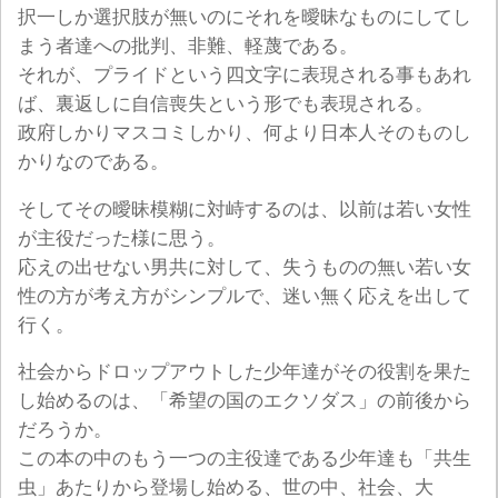
択一しか選択肢が無いのにそれを曖昧なものにしてし
まう者達への批判、非難、軽蔑である。
それが、プライドという四文字に表現される事もあれ
ば、裏返しに自信喪失という形でも表現される。
政府しかりマスコミしかり、何より日本人そのものし
かりなのである。
そしてその曖昧模糊に対峙するのは、以前は若い女性
が主役だった様に思う。
応えの出せない男共に対して、失うものの無い若い女
性の方が考え方がシンプルで、迷い無く応えを出して
行く。
社会からドロップアウトした少年達がその役割を果た
し始めるのは、「希望の国のエクソダス」の前後から
だろうか。
この本の中のもう一つの主役達である少年達も「共生
虫」あたりから登場し始める、世の中、社会、大