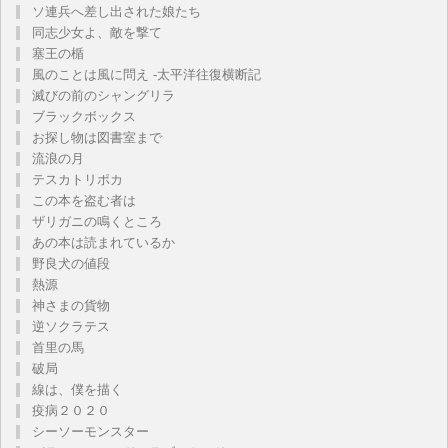
ソ連兵へ差し出された娘たち
同志少女よ、敵を撃て
塞王の楯
風のことは風に問え -太平洋往復横断記
滅びの前のシャングリラ
ブラックボックス
お探し物は図書室まで
流浪の月
テスカトリポカ
この本を盗む者は
ザリガニの鳴くところ
あの本は読まれているか
野良犬の値段
熱源
神さまの貨物
逆ソクラテス
首里の馬
破局
線は、僕を描く
疫病２０２０
シーソーモンスター