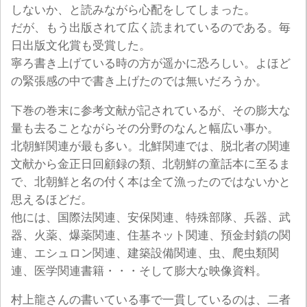
しないか、と読みながら心配をしてしまった。
だが、もう出版されて広く読まれているのである。毎
日出版文化賞も受賞した。
寧ろ書き上げている時の方が遥かに恐ろしい。よほど
の緊張感の中で書き上げたのでは無いだろうか。
下巻の巻末に参考文献が記されているが、その膨大な
量も去ることながらその分野のなんと幅広い事か。
北朝鮮関連が最も多い。北鮮関連では、脱北者の関連
文献から金正日回顧録の類、北朝鮮の童話本に至るま
で、北朝鮮と名の付く本は全て漁ったのではないかと
思えるほどだ。
他には、国際法関連、安保関連、特殊部隊、兵器、武
器、火薬、爆薬関連、住基ネット関連、預金封鎖の関
連、エシュロン関連、建築設備関連、虫、爬虫類関
連、医学関連書籍・・・そして膨大な映像資料。
村上龍さんの書いている事で一貫しているのは、二者