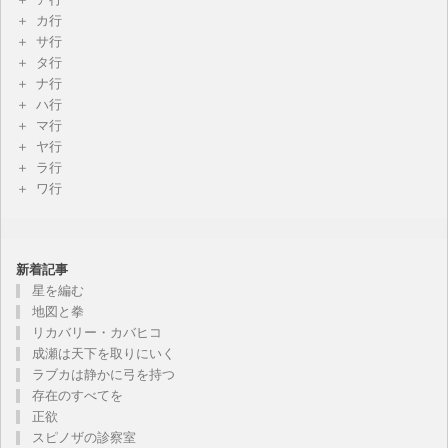
カ行
サ行
タ行
ナ行
ハ行
マ行
ヤ行
ラ行
ワ行
新着記事
星を編む
地図と拳
リカバリー・カバヒコ
成瀬は天下を取りにいく
ラブカは静かに弓を持つ
存在のすべてを
正欲
スピノザの診察室