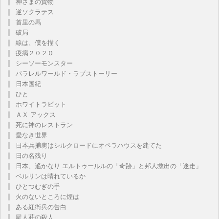
神さまの貨物
逆ソクラテス
首里の馬
破局
線は、僕を描く
疫病２０２０
シーソーモンスター
パラレルワールド・ラブストーリー
日本国紀
ひと
ホワイトラビット
ＡＸ アックス
死に神のレストラン
愛なき世界
日本兵捕虜はシルクロードにオペラハウスを建てた
日の名残り
日本、遙かなり エルトゥールルの「奇跡」と邦人救出の「迷走」
ベルリンは晴れているか
ひとつむぎの手
火のないところに煙は
ある紅衛兵の告白
屍人荘の殺人