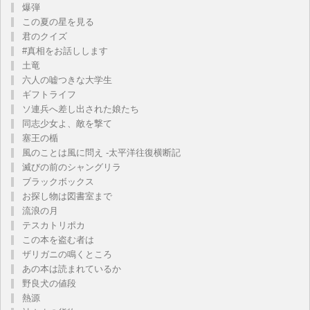
爆弾
この夏の星を見る
君のクイズ
#真相をお話しします
土竜
六人の嘘つきな大学生
ギフトライフ
ソ連兵へ差し出された娘たち
同志少女よ、敵を撃て
塞王の楯
風のことは風に問え -太平洋往復横断記
滅びの前のシャングリラ
ブラックボックス
お探し物は図書室まで
流浪の月
テスカトリポカ
この本を盗む者は
ザリガニの鳴くところ
あの本は読まれているか
野良犬の値段
熱源