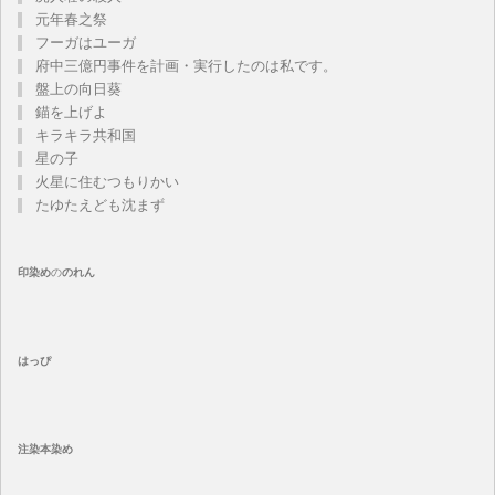
元年春之祭
フーガはユーガ
府中三億円事件を計画・実行したのは私です。
盤上の向日葵
錨を上げよ
キラキラ共和国
星の子
火星に住むつもりかい
たゆたえども沈まず
印染め
の
のれん
はっぴ
注染
本染め