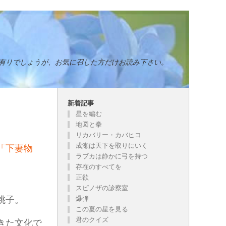
有りでしょうが、お気に召した方だけお読み下さい。
新着記事
星を編む
地図と拳
リカバリー・カバヒコ
成瀬は天下を取りにいく
「下妻物
ラブカは静かに弓を持つ
存在のすべてを
正欲
スピノザの診察室
桃子。
爆弾
この夏の星を見る
君のクイズ
きた文化で