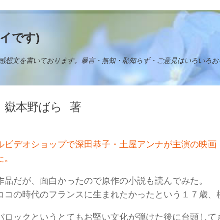
イです)
感想文を書いております。暴言・無知・恥知らず・ご意見はいろいろお
嶽本野ばら
著
ルビデオショップで深田恭子・土屋アンナが主演の映画
た。
作品だが、面白かったので原作の小説も読んでみた。
ココの時代のフランスに生まれたかったという１７歳、
バロックというとてもお堅い文化が弾けた後に台頭して