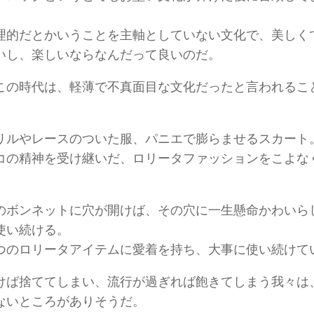
理的だとかいうことを主軸としていない文化で、美しく
いし、楽しいならなんだって良いのだ。
この時代は、軽薄で不真面目な文化だったと言われるこ
リルやレースのついた服、パニエで膨らませるスカート
コの精神を受け継いだ、ロリータファッションをこよな
のボンネットに穴が開けば、その穴に一生懸命かわいら
使い続ける。
つのロリータアイテムに愛着を持ち、大事に使い続けて
けば捨ててしまい、流行が過ぎれば飽きてしまう我々は
ないところがありそうだ。