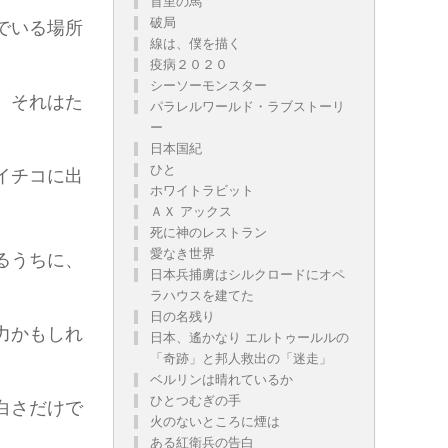
首里の馬
破局
でいる場所
線は、僕を描く
疫病２０２０
シーソーモンスター
、それはた
パラレルワールド・ラブストーリ
ー
日本国紀
ひと
イチコに出
ホワイトラビット
ＡＸ アックス
死に神のレストラン
愛なき世界
るうちに、
日本兵捕虜はシルクロードにオペ
ラハウスを建てた
日の名残り
力かもしれ
日本、遙かなり エルトゥールルの
「奇跡」と邦人救出の「迷走」
ベルリンは晴れているか
ひとつむぎの手
白さだけで
火のないところに煙は
。
ある紅衛兵の告白