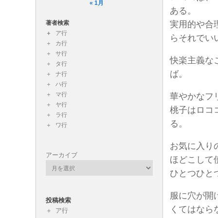
« 1月
ある。
著者検索
実用的や合
ア行
らそれでい
カ行
サ行
快楽主義な
タ行
ば。
ナ行
ハ行
マ行
華やかなフ
ヤ行
桃子はロコ
ラ行
る。
ワ行
お気に入り
アーカイブ
ほどこして
ひとつひと
服に穴が開
投稿検索
くてはなら
ア行