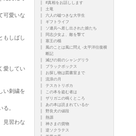
#真相をお話しします
土竜
て可愛いな
六人の嘘つきな大学生
ギフトライフ
ソ連兵へ差し出された娘たち
同志少女よ、敵を撃て
ともしばし
塞王の楯
風のことは風に問え -太平洋往復横
断記
。
滅びの前のシャングリラ
ブラックボックス
く愛してい
お探し物は図書室まで
流浪の月
テスカトリポカ
しい刺繍を
この本を盗む者は
ザリガニの鳴くところ
あの本は読まれているか
いる。
野良犬の値段
熱源
、見習わな
神さまの貨物
逆ソクラテス