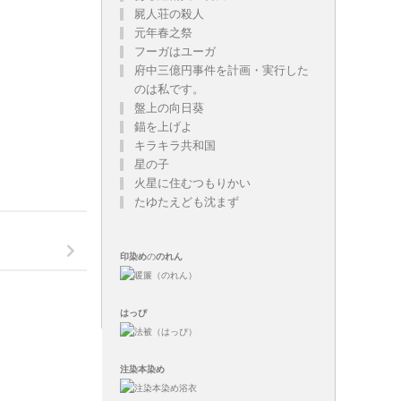
屍人荘の殺人
元年春之祭
フーガはユーガ
府中三億円事件を計画・実行した
のは私です。
盤上の向日葵
錨を上げよ
キラキラ共和国
星の子
火星に住むつもりかい
たゆたえども沈まず
印染め
の
のれん
はっぴ
注染
本染め