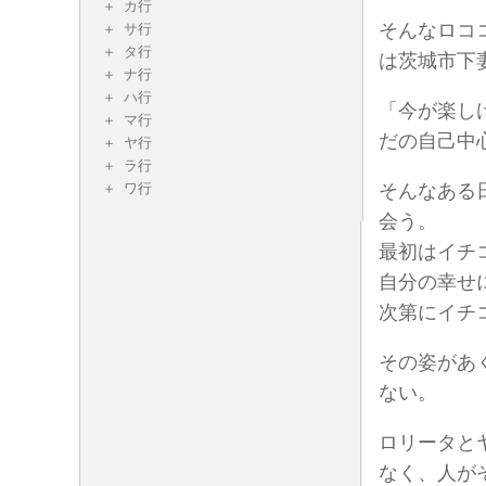
カ行
そんなロコ
サ行
タ行
は茨城市下
ナ行
ハ行
「今が楽し
マ行
だの自己中
ヤ行
ラ行
ワ行
そんなある
会う。
最初はイチ
自分の幸せ
次第にイチ
その姿があ
ない。
ロリータと
なく、人が