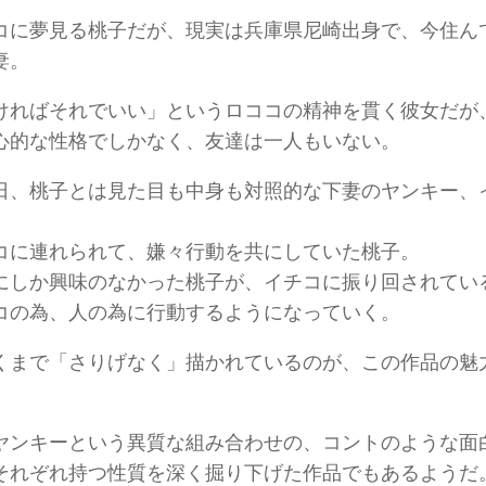
コに夢見る桃子だが、現実は兵庫県尼崎出身で、今住ん
妻。
ければそれでいい」というロココの精神を貫く彼女だが
心的な性格でしかなく、友達は一人もいない。
日、桃子とは見た目も中身も対照的な下妻のヤンキー、
コに連れられて、嫌々行動を共にしていた桃子。
にしか興味のなかった桃子が、イチコに振り回されてい
コの為、人の為に行動するようになっていく。
くまで「さりげなく」描かれているのが、この作品の魅
ヤンキーという異質な組み合わせの、コントのような面
それぞれ持つ性質を深く掘り下げた作品でもあるようだ