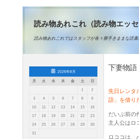
コンテンツへスキップ
読み物あれこれ（読み物エッセ
読み物あれこれではスタッフが各々勝手きままな読書
下妻物語
2026年8月
月
火
水
木
金
土
日
1
2
先日レンタ
3
4
5
6
7
8
9
語」を借り
10
11
12
13
14
15
16
だいぶ前の
17
18
19
20
21
22
23
主人公はロ
24
25
26
27
28
29
30
31
ロココは、