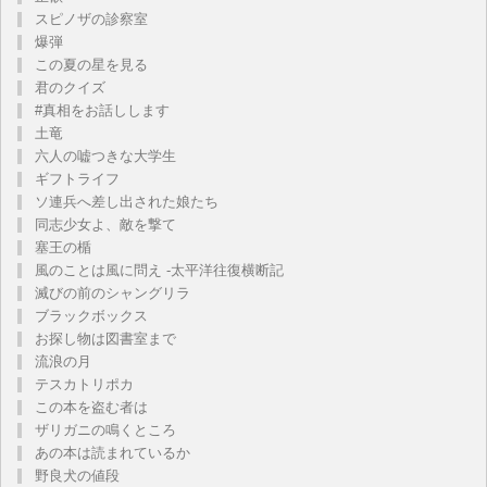
スピノザの診察室
爆弾
この夏の星を見る
君のクイズ
#真相をお話しします
土竜
六人の嘘つきな大学生
ギフトライフ
ソ連兵へ差し出された娘たち
同志少女よ、敵を撃て
塞王の楯
風のことは風に問え -太平洋往復横断記
滅びの前のシャングリラ
ブラックボックス
お探し物は図書室まで
流浪の月
テスカトリポカ
この本を盗む者は
ザリガニの鳴くところ
あの本は読まれているか
野良犬の値段