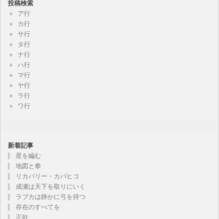
投稿検索
ア行
カ行
サ行
タ行
ナ行
ハ行
マ行
ヤ行
ラ行
ワ行
新着記事
星を編む
地図と拳
リカバリー・カバヒコ
成瀬は天下を取りにいく
ラブカは静かに弓を持つ
存在のすべてを
正欲