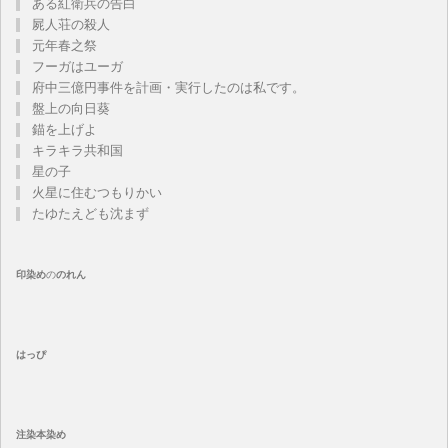
ある紅衛兵の告白
屍人荘の殺人
元年春之祭
フーガはユーガ
府中三億円事件を計画・実行したのは私です。
盤上の向日葵
錨を上げよ
キラキラ共和国
星の子
火星に住むつもりかい
たゆたえども沈まず
印染め
の
のれん
はっぴ
注染
本染め