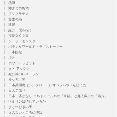
熱源
神さまの貨物
逆ソクラテス
首里の馬
破局
線は、僕を描く
疫病２０２０
シーソーモンスター
パラレルワールド・ラブストーリー
日本国紀
ひと
ホワイトラビット
ＡＸ アックス
死に神のレストラン
愛なき世界
日本兵捕虜はシルクロードにオペラハウスを建てた
日の名残り
日本、遙かなり エルトゥールルの「奇跡」と邦人救出の「迷走」
ベルリンは晴れているか
ひとつむぎの手
火のないところに煙は