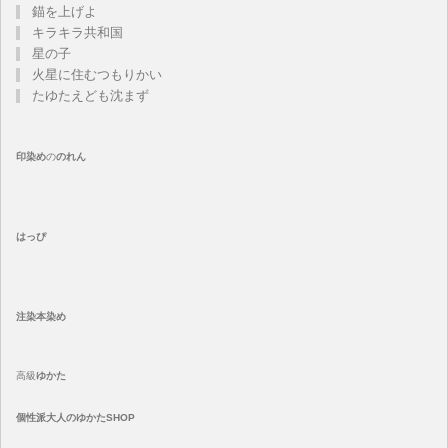
錨を上げよ
キラキラ共和国
星の子
火星に住むつもりかい
たゆたえども沈まず
印染め
の
のれん
はっぴ
注染
本染め
高級
ゆかた
個性派大人のゆかたSHOP