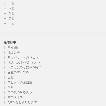
ハ行
マ行
ヤ行
ラ行
ワ行
新着記事
星を編む
地図と拳
リカバリー・カバヒコ
成瀬は天下を取りにいく
ラブカは静かに弓を持つ
存在のすべてを
正欲
スピノザの診察室
爆弾
この夏の星を見る
君のクイズ
#真相をお話しします