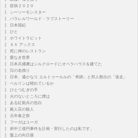
疫病２０２０
シーソーモンスター
パラレルワールド・ラブストーリー
日本国紀
ひと
ホワイトラビット
ＡＸ アックス
死に神のレストラン
愛なき世界
日本兵捕虜はシルクロードにオペラハウスを建てた
日の名残り
日本、遙かなり エルトゥールルの「奇跡」と邦人救出の「迷走」
ベルリンは晴れているか
ひとつむぎの手
火のないところに煙は
ある紅衛兵の告白
屍人荘の殺人
元年春之祭
フーガはユーガ
府中三億円事件を計画・実行したのは私です。
盤上の向日葵