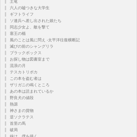
土竜
六人の嘘つきな大学生
ギフトライフ
ソ連兵へ差し出された娘たち
同志少女よ、敵を撃て
塞王の楯
風のことは風に問え -太平洋往復横断記
滅びの前のシャングリラ
ブラックボックス
お探し物は図書室まで
流浪の月
テスカトリポカ
この本を盗む者は
ザリガニの鳴くところ
あの本は読まれているか
野良犬の値段
熱源
神さまの貨物
逆ソクラテス
首里の馬
破局
線は、僕を描く