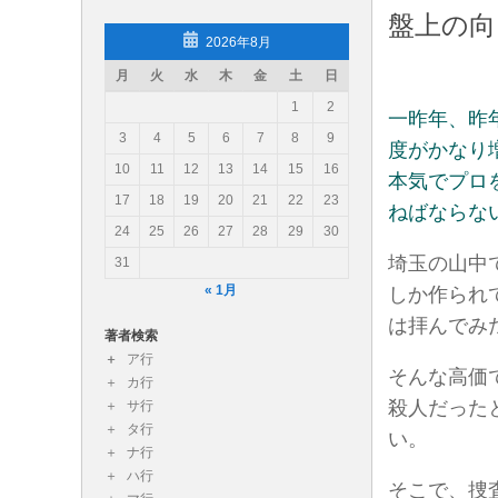
盤上の向
コンテンツへスキップ
2026年8月
月
火
水
木
金
土
日
読み物あれこれ（読み物エッセ
1
2
一昨年、昨
読み物あれこれではスタッフが各々勝手きままな読書
3
4
5
6
7
8
9
度がかなり
10
11
12
13
14
15
16
本気でプロ
17
18
19
20
21
22
23
ねばならな
24
25
26
27
28
29
30
埼玉の山中
31
« 1月
しか作られ
は拝んでみ
著者検索
ア行
そんな高価
カ行
殺人だった
サ行
タ行
い。
ナ行
ハ行
そこで、捜