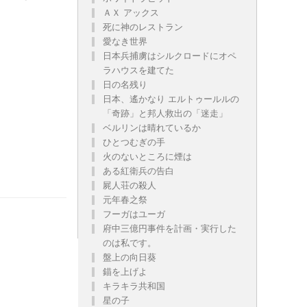
ＡＸ アックス
死に神のレストラン
愛なき世界
日本兵捕虜はシルクロードにオペ
ラハウスを建てた
日の名残り
日本、遙かなり エルトゥールルの
「奇跡」と邦人救出の「迷走」
ベルリンは晴れているか
ひとつむぎの手
火のないところに煙は
ある紅衛兵の告白
屍人荘の殺人
元年春之祭
フーガはユーガ
府中三億円事件を計画・実行した
のは私です。
盤上の向日葵
錨を上げよ
キラキラ共和国
星の子