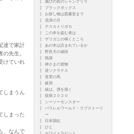
滅びの前のシャングリラ
ブラックボックス
お探し物は図書室まで
流浪の月
テスカトリポカ
この本を盗む者は
ザリガニの鳴くところ
配達で家計
あの本は読まれているか
野良犬の値段
者の先生。
熱源
受けていれ
神さまの貨物
逆ソクラテス
首里の馬
破局
線は、僕を描く
てしまうん
疫病２０２０
シーソーモンスター
パラレルワールド・ラブストーリ
てしまった
ー
日本国紀
ひと
も、なんで
ホワイトラビット