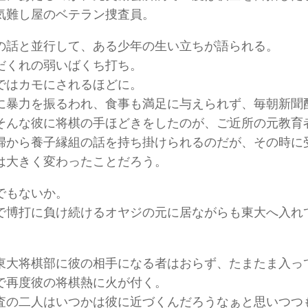
気難し屋のベテラン捜査員。
の話と並行して、ある少年の生い立ちが語られる。
だくれの弱いばくち打ち。
ではカモにされるほどに。
に暴力を振るわれ、食事も満足に与えられず、毎朝新聞
そんな彼に将棋の手ほどきをしたのが、ご近所の元教育
婦から養子縁組の話を持ち掛けられるのだが、その時に
は大きく変わったことだろう。
でもないか。
で博打に負け続けるオヤジの元に居ながらも東大へ入れ
東大将棋部に彼の相手になる者はおらず、たまたま入っ
で再度彼の将棋熱に火が付く。
査の二人はいつかは彼に近づくんだろうなぁと思いつつ