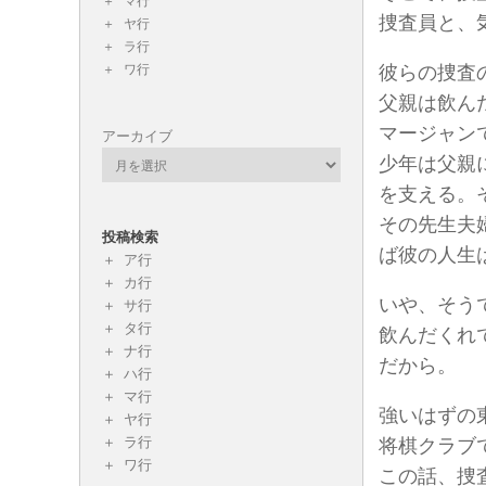
マ行
捜査員と、
ヤ行
ラ行
ワ行
彼らの捜査
父親は飲ん
マージャン
アーカイブ
少年は父親
を支える。
その先生夫
投稿検索
ば彼の人生
ア行
カ行
いや、そう
サ行
タ行
飲んだくれ
ナ行
だから。
ハ行
マ行
強いはずの
ヤ行
ラ行
将棋クラブ
ワ行
この話、捜