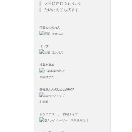
火星に住むつもりかい
たゆたえども沈まず
印染め
の
のれん
はっぴ
注染
本染め
高級
ゆかた
個性派大人のゆかたSHOP
彩遊着
引き戸クローザー内蔵タイプ