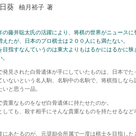
日葵
柚月裕子
著
イです)
年の藤井聡太氏の活躍により、将棋の世界がニュースに
感想文を書いております。暴言・無知・恥知らず・ご意見はいろいろお
増えたが、日本のプロ棋士は２００人にも満たない。
を目指すなんていうのは東大よりもはるかにはるかに狭
い。
で発見された白骨遺体が手にしていたものは、日本でた
ていないという名人駒、名駒中の名駒で、将棋指しなら
たいと思う一品。
で貴重なものをなぜ白骨遺体に持たせたのか。
としても、殺す相手にそんな貴重なものを持たせるなど
査にあたるのが、元奨励会所属で一度は棋士を目指した