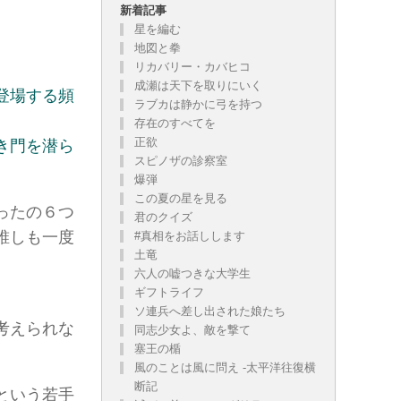
新着記事
星を編む
地図と拳
リカバリー・カバヒコ
成瀬は天下を取りにいく
登場する頻
ラブカは静かに弓を持つ
有りでしょうが、お気に召した方だけお読み下さい。
存在のすべてを
正欲
き門を潜ら
スピノザの診察室
爆弾
この夏の星を見る
ったの６つ
君のクイズ
誰しも一度
#真相をお話しします
土竜
六人の嘘つきな大学生
ギフトライフ
ソ連兵へ差し出された娘たち
考えられな
同志少女よ、敵を撃て
塞王の楯
風のことは風に問え -太平洋往復横
断記
という若手