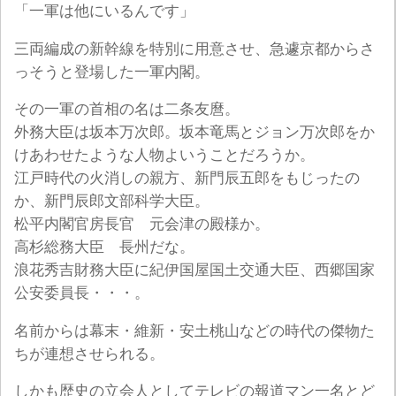
「一軍は他にいるんです」
三両編成の新幹線を特別に用意させ、急遽京都からさ
っそうと登場した一軍内閣。
その一軍の首相の名は二条友麿。
外務大臣は坂本万次郎。坂本竜馬とジョン万次郎をか
けあわせたような人物よいうことだろうか。
江戸時代の火消しの親方、新門辰五郎をもじったの
か、新門辰郎文部科学大臣。
松平内閣官房長官 元会津の殿様か。
高杉総務大臣 長州だな。
浪花秀吉財務大臣に紀伊国屋国土交通大臣、西郷国家
公安委員長・・・。
名前からは幕末・維新・安土桃山などの時代の傑物た
ちが連想させられる。
しかも歴史の立会人としてテレビの報道マン一名とど