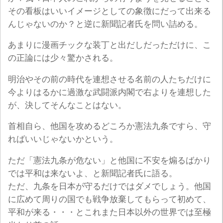
その看板はいいイメージとしての象徴にだって出来る
んじゃないのか？と逆に新聞記者氏を問い詰める。
あまりに漫画チックな装丁と出だしだっただけに、こ
の正論には少々驚かされる。
明治やその前の時代を連想させる名前の人たちだけに
今よりはるかに過激な武闘派内閣で右よりを連想した
が、決してそんなことはない。
首相自ら、他国を攻めるどころか憲法九条ですら、守
ればいいじゃないかという。
ただ「憲法九条が危ない」と他国に不安を煽るばかり
では平和は来ないよ、と新聞記者氏に語る。
ただ、九条を日本が守るだけではダメでしょう。他国
に広めて周りの国でも戦争放棄してもらって初めて、
平和が来る・・・とこれまた日本以外の世界では至極