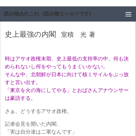
コンテンツへスキップ
読み物あれこれ（読み物エッセイです)
史上最強の内閣
室積 光
著
時はアサオ政権末期、史上最低の支持率の中、何も決
められないし何をやってもうまくいかない。
そんな中、北朝鮮が日本に向けて核ミサイルをぶっ放
すと言い出す。
「東京を火の海にしてやる」とおばさんアナウンサー
は豪語する。
さぁ、どうするアサオ政権。
記者会見を開いた内閣、
「実は自分達は二軍なんです」