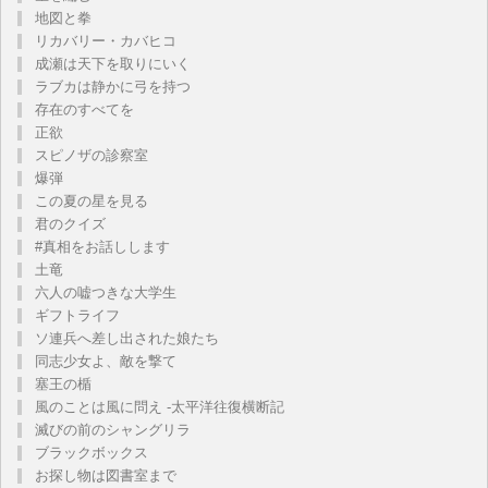
地図と拳
リカバリー・カバヒコ
成瀬は天下を取りにいく
ラブカは静かに弓を持つ
存在のすべてを
正欲
スピノザの診察室
爆弾
この夏の星を見る
君のクイズ
#真相をお話しします
土竜
六人の嘘つきな大学生
ギフトライフ
ソ連兵へ差し出された娘たち
同志少女よ、敵を撃て
塞王の楯
風のことは風に問え -太平洋往復横断記
滅びの前のシャングリラ
ブラックボックス
お探し物は図書室まで