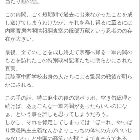
当たり前の話。
この内閣、ごく短期間で過去に出来なかったことを成
し遂げてしまうわけだが、それを為し得るに至るには
内閣官房内閣情報調査室の服部万蔵という忍者のの存
在が大きい。
最後、全てのことを成し終えて京都へ帰る一軍内閣の
もとを訪れたこの特別取材記者たちに明らかにされた
真実。
元陸軍中野学校出身の人たちによる驚異の戦後が明ら
かにされる。
この手の話、特に麻生の後の鳩ポッポ、空き缶総理と
続けば、あぁこんな一軍内閣があったらいいのにな
ぁ、という事を誰しも思ってしまうだろう。
しかし、それを肯定してしまっては「ほーれ、やっぱ
り衆愚民主主義なんかよりこっちの体制の方がいいじ
ゃないか」と中国の高笑いが聞こえてきそうである。