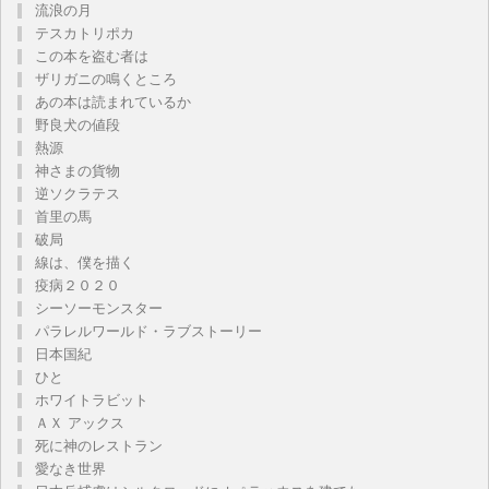
流浪の月
テスカトリポカ
この本を盗む者は
ザリガニの鳴くところ
あの本は読まれているか
野良犬の値段
熱源
神さまの貨物
逆ソクラテス
首里の馬
破局
線は、僕を描く
疫病２０２０
シーソーモンスター
パラレルワールド・ラブストーリー
日本国紀
ひと
ホワイトラビット
ＡＸ アックス
死に神のレストラン
愛なき世界