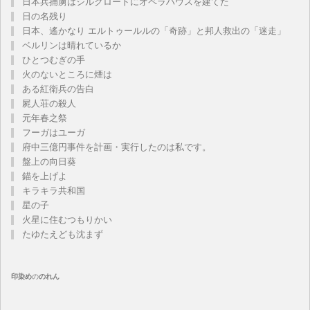
日本兵捕虜はシルクロードにオペラハウスを建てた
日の名残り
日本、遙かなり エルトゥールルの「奇跡」と邦人救出の「迷走」
ベルリンは晴れているか
ひとつむぎの手
火のないところに煙は
ある紅衛兵の告白
屍人荘の殺人
元年春之祭
フーガはユーガ
府中三億円事件を計画・実行したのは私です。
盤上の向日葵
錨を上げよ
キラキラ共和国
星の子
火星に住むつもりかい
たゆたえども沈まず
印染め
の
のれん