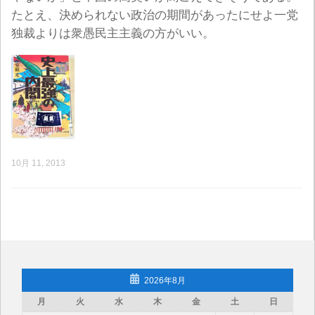
たとえ、決められない政治の期間があったにせよ一党
独裁よりは衆愚民主主義の方がいい。
10月 11, 2013
2026年8月
月
火
水
木
金
土
日