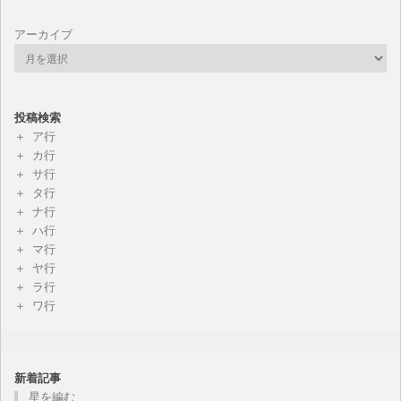
アーカイブ
投稿検索
ア行
カ行
サ行
タ行
ナ行
ハ行
マ行
ヤ行
ラ行
ワ行
新着記事
星を編む