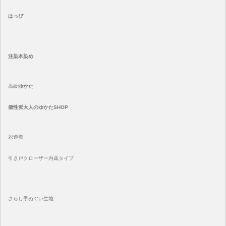
はっぴ
注染
本染め
高級
ゆかた
個性派大人のゆかたSHOP
彩遊着
引き戸クローザー内蔵タイプ
さらし手ぬぐい生地