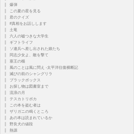
爆弾
この夏の星を見る
君のクイズ
#真相をお話しします
土竜
六人の嘘つきな大学生
ギフトライフ
ソ連兵へ差し出された娘たち
同志少女よ、敵を撃て
塞王の楯
風のことは風に問え -太平洋往復横断記
滅びの前のシャングリラ
ブラックボックス
お探し物は図書室まで
流浪の月
テスカトリポカ
この本を盗む者は
ザリガニの鳴くところ
あの本は読まれているか
野良犬の値段
熱源