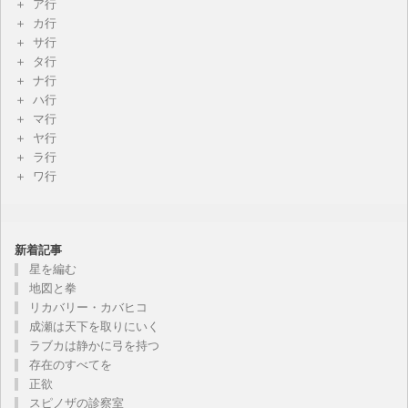
ア行
カ行
サ行
タ行
ナ行
ハ行
マ行
ヤ行
ラ行
ワ行
新着記事
星を編む
地図と拳
リカバリー・カバヒコ
成瀬は天下を取りにいく
ラブカは静かに弓を持つ
存在のすべてを
正欲
スピノザの診察室