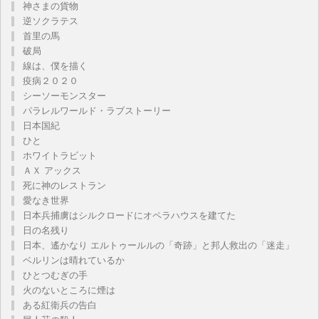
神さまの貨物
逆ソクラテス
首里の馬
破局
線は、僕を描く
疫病２０２０
シーソーモンスター
パラレルワールド・ラブストーリー
日本国紀
ひと
ホワイトラビット
ＡＸ アックス
死に神のレストラン
愛なき世界
日本兵捕虜はシルクロードにオペラハウスを建てた
日の名残り
日本、遙かなり エルトゥールルの「奇跡」と邦人救出の「迷走」
ベルリンは晴れているか
ひとつむぎの手
火のないところに煙は
ある紅衛兵の告白