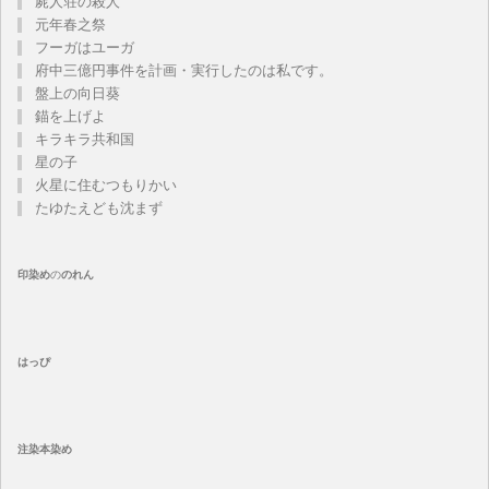
屍人荘の殺人
元年春之祭
フーガはユーガ
府中三億円事件を計画・実行したのは私です。
盤上の向日葵
錨を上げよ
キラキラ共和国
星の子
火星に住むつもりかい
たゆたえども沈まず
印染め
の
のれん
はっぴ
注染
本染め