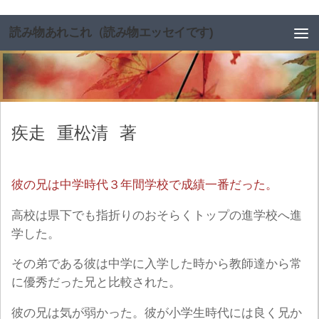
コンテンツへスキップ
読み物あれこれ（読み物エッセイです)
疾走
重松清
著
彼の兄は中学時代３年間学校で成績一番だった。
高校は県下でも指折りのおそらくトップの進学校へ進
学した。
その弟である彼は中学に入学した時から教師達から常
に優秀だった兄と比較された。
彼の兄は気が弱かった。彼が小学生時代には良く兄か