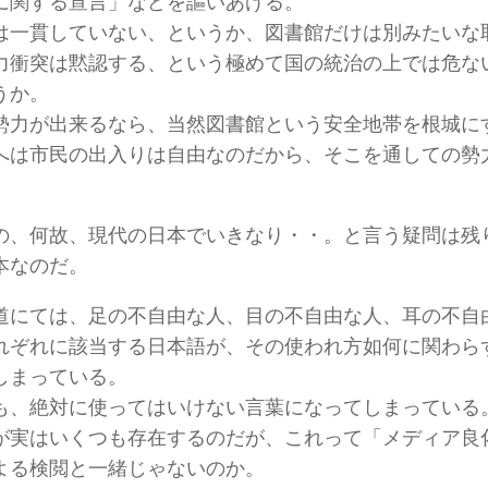
に関する宣言」などを謳いあげる。
は一貫していない、というか、図書館だけは別みたいな
力衝突は黙認する、という極めて国の統治の上では危な
うか。
勢力が出来るなら、当然図書館という安全地帯を根城に
へは市民の出入りは自由なのだから、そこを通しての勢
の、何故、現代の日本でいきなり・・。と言う疑問は残
本なのだ。
道にては、足の不自由な人、目の不自由な人、耳の不自
れぞれに該当する日本語が、その使われ方如何に関わら
しまっている。
も、絶対に使ってはいけない言葉になってしまっている
が実はいくつも存在するのだが、これって「メディア良
よる検閲と一緒じゃないのか。