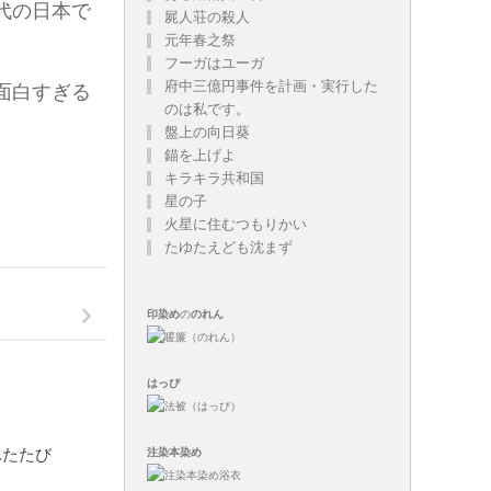
代の日本で
屍人荘の殺人
元年春之祭
フーガはユーガ
府中三億円事件を計画・実行した
面白すぎる
のは私です。
盤上の向日葵
錨を上げよ
キラキラ共和国
星の子
火星に住むつもりかい
たゆたえども沈まず
印染め
の
のれん
はっぴ
ふたたび
注染
本染め