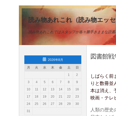
コンテンツへスキップ
読み物あれこれ（読み物エッセ
読み物あれこれではスタッフが各々勝手きままな読書
図書館戦
2026年8月
月
火
水
木
金
土
日
1
2
しばらく前
3
4
5
6
7
8
9
りと数冊並
10
11
12
13
14
15
16
本は消え、
17
18
19
20
21
22
23
映画・テレ
24
25
26
27
28
29
30
人類の歴史
31