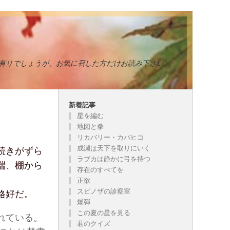
有りでしょうが、お気に召した方だけお読み下さい。
新着記事
星を編む
地図と拳
リカバリー・カバヒコ
成瀬は天下を取りにいく
続きがずら
ラブカは静かに弓を持つ
端、棚から
存在のすべてを
正欲
スピノザの診察室
格好だ。
爆弾
この夏の星を見る
れている。
君のクイズ