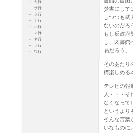
書館の自由
カ行
サ行
焚書にして
タ行
しつつも武
ナ行
ないのだろ
ハ行
マ行
もし反政府
ヤ行
し、図書館
ラ行
易だろう。
ワ行
そのあたり
構楽しめる
テレビの報
人・・・そ
なくなって
というより
そんな言葉
いなものに