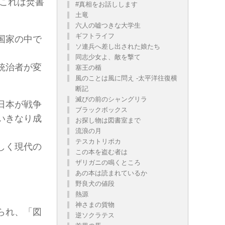
これは焚書
#真相をお話しします
土竜
六人の嘘つきな大学生
ギフトライフ
国家の中で
ソ連兵へ差し出された娘たち
同志少女よ、敵を撃て
統治者が変
塞王の楯
風のことは風に問え -太平洋往復横
断記
滅びの前のシャングリラ
日本が戦争
ブラックボックス
いきなり成
お探し物は図書室まで
流浪の月
テスカトリポカ
しく現代の
この本を盗む者は
ザリガニの鳴くところ
あの本は読まれているか
野良犬の値段
熱源
神さまの貨物
られ、「図
逆ソクラテス