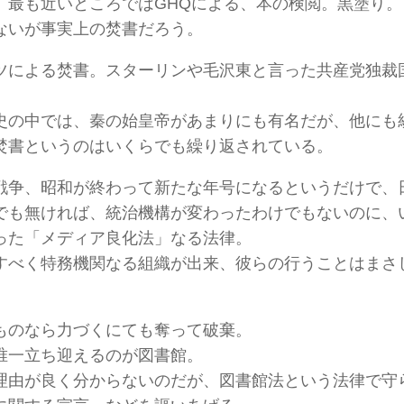
、最も近いところではGHQによる、本の検閲。黒塗り。
ないが事実上の焚書だろう。
ツによる焚書。スターリンや毛沢東と言った共産党独裁
史の中では、秦の始皇帝があまりにも有名だが、他にも
焚書というのはいくらでも繰り返されている。
戦争、昭和が終わって新たな年号になるというだけで、
でも無ければ、統治機構が変わったわけでもないのに、
った「メディア良化法」なる法律。
すべく特務機関なる組織が出来、彼らの行うことはまさ
ものなら力づくにても奪って破棄。
唯一立ち迎えるのが図書館。
理由が良く分からないのだが、図書館法という法律で守