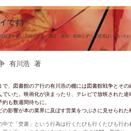
イです)
感想文を書いております。暴言・無知・恥知らず・ご意見はいろいろお
争
有川浩
著
まで、図書館のア行の有川浩の棚には図書館戦争とその
んでいた。映画化が決まったり、テレビで放映された途
予約も数週間待ちに。
ビの影響が本の業界に及ぼす営業をつぶさに見せられた
の中で「焚書」という行為は行くたびも行くたびも行わ