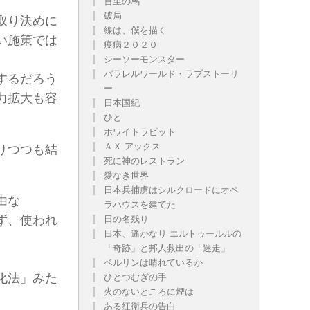
首里の馬
破局
取り決めに
線は、僕を描く
い施策では
疫病２０２０
シーソーモンスター
パラレルワールド・ラブストーリ
するだろう
ー
力拡大も容
日本国紀
ひと
ホワイトラビット
ＡＸ アックス
りつつも結
死に神のレストラン
愛なき世界
日本兵捕虜はシルクロードにオペ
由な
ラハウスを建てた
ず、使われ
日の名残り
日本、遙かなり エルトゥールルの
「奇跡」と邦人救出の「迷走」
。
ベルリンは晴れているか
化法」みた
ひとつむぎの手
火のないところに煙は
ある紅衛兵の告白