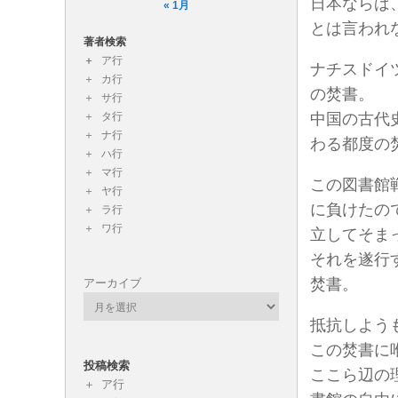
日本ならば
« 1月
とは言われ
著者検索
ア行
ナチスドイ
カ行
の焚書。
サ行
タ行
中国の古代
ナ行
わる都度の
ハ行
マ行
この図書館
ヤ行
に負けたの
ラ行
ワ行
立してそま
それを遂行
焚書。
アーカイブ
抵抗しよう
この焚書に
投稿検索
ここら辺の
ア行