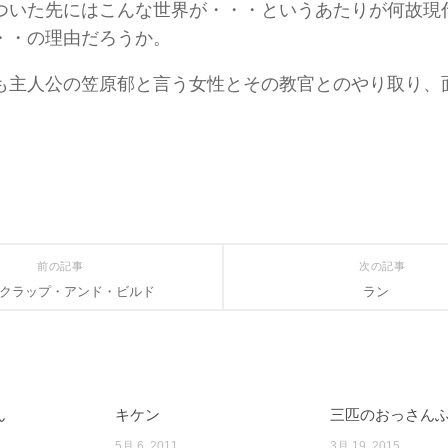
ついた先にはこんな世界が・・・というあたりが何故現
・・の理由だろうか。
も主人公の笠原郁と言う女性とその教官とのやり取り、
前の記事
次の記事
クラップ・アンド・ビルド
ラン
ん
キケン
三匹のおっさん
5月 6, 2011
3月 19, 2015