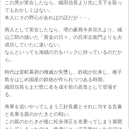
この男が実在したなら、織田信長より先に天下を取っ
てもおかしくはない。
本人にその野心があればの話だが・・。
商人として実在したなら、堺の豪商今井宗久より、城
山三郎の描いた「黄金の日々」の呂宋左衛門よりも大
成功していたに違いない。
なんといっても海賊の力をバックに持っているのだか
ら。
時代は室町幕府の権威が失墜し、鉄砲が伝来し、種子
島をはじめ国産の鉄砲が作られつつある時期。
織田信長もまだ世に名を成す前の若造として登場す
る。
将軍を追いやってしまう三好長慶とそれに与する玄蕃
と名乗る親のかたきとの戦い。
この親のかたきが後に松永弾正を名乗ってしまう展開