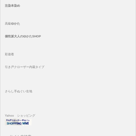
注染
本染め
高級
ゆかた
個性派大人のゆかたSHOP
彩遊着
引き戸クローザー内蔵タイプ
さらし手ぬぐい生地
Yahoo ショッピング