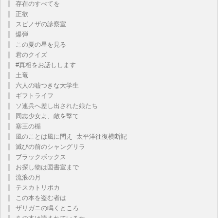
存在のすべてを
正欲
スピノザの診察室
爆弾
この夏の星を見る
君のクイズ
#真相をお話しします
土竜
六人の嘘つきな大学生
ギフトライフ
ソ連兵へ差し出された娘たち
同志少女よ、敵を撃て
塞王の楯
風のことは風に問え -太平洋往復横断記
滅びの前のシャングリラ
ブラックボックス
お探し物は図書室まで
流浪の月
テスカトリポカ
この本を盗む者は
ザリガニの鳴くところ