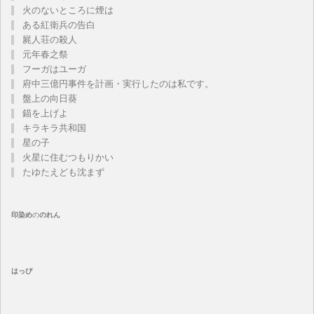
火のないところに煙は
ある紅衛兵の告白
屍人荘の殺人
元年春之祭
フーガはユーガ
府中三億円事件を計画・実行したのは私です。
盤上の向日葵
錨を上げよ
キラキラ共和国
星の子
火星に住むつもりかい
たゆたえども沈まず
印染め
の
のれん
はっぴ