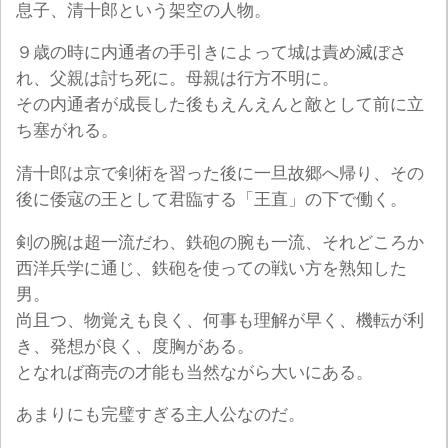
息子、清十郎という架空の人物。
９歳の時に内通者の手引きによって城は責め滅ぼさ
れ、父親は討ち死に。母親は行方不明に。
その内通者が成長した後もえんえんと敵として前に立
ち塞がれる。
清十郎は京で剣術を習った後に一旦故郷へ帰り、その
後に倭寇の王として君臨する「王直」の下で働く。
剣の腕は超一流だわ、鉄砲の腕も一流、それどころか
西洋兵学に通じ、鉄砲を使っての戦い方を熟知した
男。
尚且つ、物覚えも良く、何事も理解が早く、機転が利
き、発想が良く、度胸がある。
となれば商売の才能も当然ながら大いにある。
あまりにも完璧すぎる主人公なのだ。