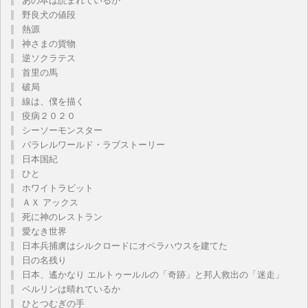
あの本は読まれているか
野良犬の値段
熱源
神さまの貨物
逆ソクラテス
首里の馬
破局
線は、僕を描く
疫病２０２０
シーソーモンスター
パラレルワールド・ラブストーリー
日本国紀
ひと
ホワイトラビット
ＡＸ アックス
死に神のレストラン
愛なき世界
日本兵捕虜はシルクロードにオペラハウスを建てた
日の名残り
日本、遙かなり エルトゥールルの「奇跡」と邦人救出の「迷走」
ベルリンは晴れているか
ひとつむぎの手