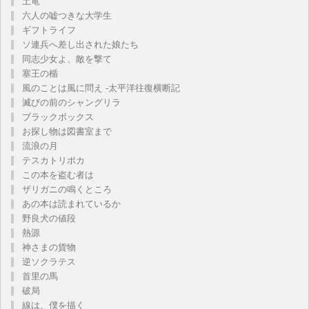
土竜
六人の嘘つきな大学生
ギフトライフ
ソ連兵へ差し出された娘たち
同志少女よ、敵を撃て
塞王の楯
風のことは風に問え -太平洋往復横断記
滅びの前のシャングリラ
ブラックボックス
お探し物は図書室まで
流浪の月
テスカトリポカ
この本を盗む者は
ザリガニの鳴くところ
あの本は読まれているか
野良犬の値段
熱源
神さまの貨物
逆ソクラテス
首里の馬
破局
線は、僕を描く