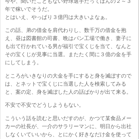
今や、聞いたこともない野球選手だってほんの２～３
年で稼いでそうだ。
とはいえ、やっぱり３億円は大きいよなぁ。
この話、弟の借金を肩代わりし、数千万の借金を抱
え、昼は図書館の司書、晩はパン工場で働き、妻子に
も出て行かれている男が福引で宝くじを当て、なんと
その宝くじが見事に当選。またたく間に３億の金を手
にしてしまう。
ところがいきなりの大金を手にすると身を滅ぼすので
は、とネットで宝くじに当選した人を検索してみる
と、案の定、身を滅ぼした人の話ばかりが出て来る。
不安で不安でどうしようもない。
こういう話を読むと思いだすのが、かつて某食品メー
カーの社長が、一介のサラリーマンに、明日から出社
しなくいていいから、とにかく好きなだけ金を使って