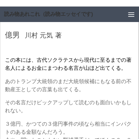
コンテンツへスキップ
読み物あれこれ（読み物エッセイです)
億男
川村 元気
著
この本には、古代ソクラテスから現代に至るまでの著
名人によるお金にまつわる名言が山ほど出てくる。
あのトランプ大統領のまだ大統領候補にもなる前の不
動産王としての言葉も出てくる。
その名言だけピックアップして読むのも面白いかもし
れない。
３億円、かつての３億円事件の頃なら相当にインパク
トのある金額なんだろう。