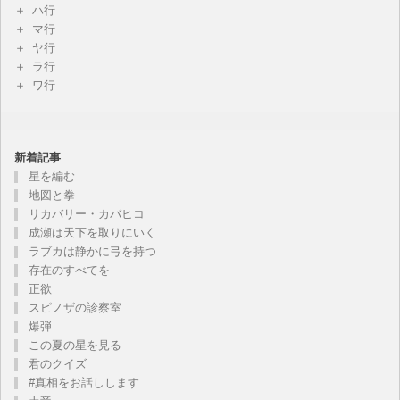
ハ行
マ行
ヤ行
ラ行
ワ行
新着記事
星を編む
地図と拳
リカバリー・カバヒコ
成瀬は天下を取りにいく
ラブカは静かに弓を持つ
存在のすべてを
正欲
スピノザの診察室
爆弾
この夏の星を見る
君のクイズ
#真相をお話しします