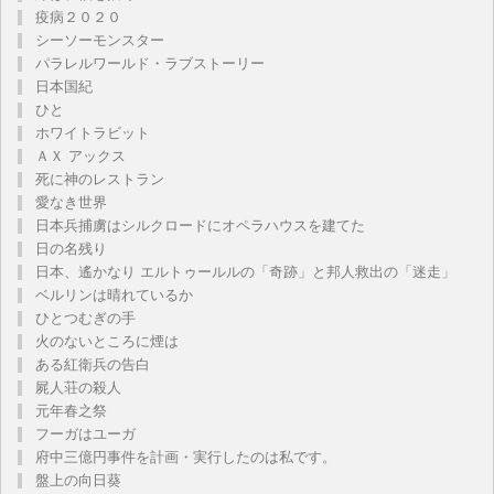
疫病２０２０
シーソーモンスター
パラレルワールド・ラブストーリー
日本国紀
ひと
ホワイトラビット
ＡＸ アックス
死に神のレストラン
愛なき世界
日本兵捕虜はシルクロードにオペラハウスを建てた
日の名残り
日本、遙かなり エルトゥールルの「奇跡」と邦人救出の「迷走」
ベルリンは晴れているか
ひとつむぎの手
火のないところに煙は
ある紅衛兵の告白
屍人荘の殺人
元年春之祭
フーガはユーガ
府中三億円事件を計画・実行したのは私です。
盤上の向日葵