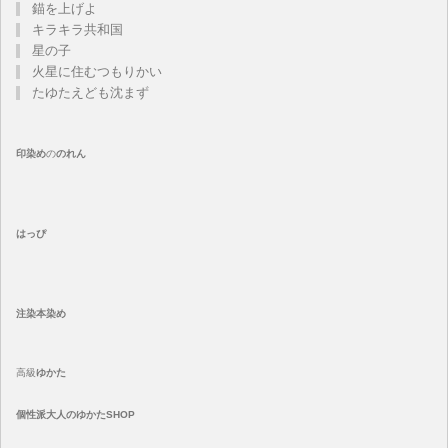
錨を上げよ
キラキラ共和国
星の子
火星に住むつもりかい
たゆたえども沈まず
印染め
の
のれん
はっぴ
注染
本染め
高級
ゆかた
個性派大人のゆかたSHOP