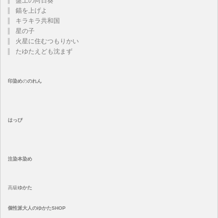
盤上の向日葵
錨を上げよ
キラキラ共和国
星の子
火星に住むつもりかい
たゆたえども沈まず
印染め
の
のれん
はっぴ
注染
本染め
高級
ゆかた
個性派大人のゆかたSHOP