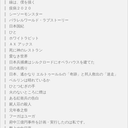
線は、僕を描く
疫病２０２０
シーソーモンスター
パラレルワールド・ラブストーリー
日本国紀
ひと
ホワイトラビット
ＡＸ アックス
死に神のレストラン
愛なき世界
日本兵捕虜はシルクロードにオペラハウスを建てた
日の名残り
日本、遙かなり エルトゥールルの「奇跡」と邦人救出の「迷走」
ベルリンは晴れているか
ひとつむぎの手
火のないところに煙は
ある紅衛兵の告白
屍人荘の殺人
元年春之祭
フーガはユーガ
府中三億円事件を計画・実行したのは私です。