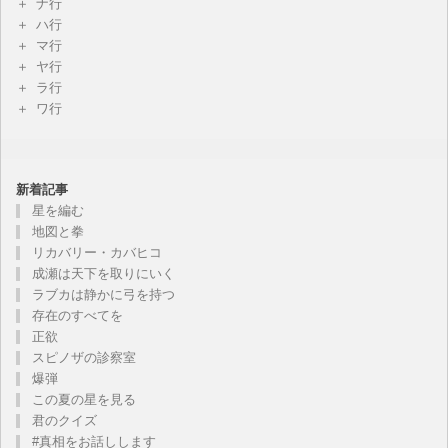
ナ行
ハ行
マ行
ヤ行
ラ行
ワ行
新着記事
星を編む
地図と拳
リカバリー・カバヒコ
成瀬は天下を取りにいく
ラブカは静かに弓を持つ
存在のすべてを
正欲
スピノザの診察室
爆弾
この夏の星を見る
君のクイズ
#真相をお話しします