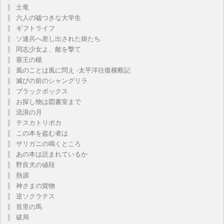
土竜
六人の嘘つきな大学生
ギフトライフ
ソ連兵へ差し出された娘たち
同志少女よ、敵を撃て
塞王の楯
風のことは風に問え -太平洋往復横断記
滅びの前のシャングリラ
ブラックボックス
お探し物は図書室まで
流浪の月
テスカトリポカ
この本を盗む者は
ザリガニの鳴くところ
あの本は読まれているか
野良犬の値段
熱源
神さまの貨物
逆ソクラテス
首里の馬
破局