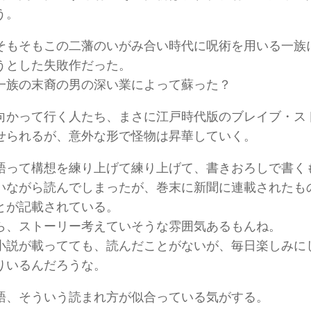
う。
そもそもこの二藩のいがみ合い時代に呪術を用いる一族
うとした失敗作だった。
一族の末裔の男の深い業によって蘇った？
向かって行く人たち、まさに江戸時代版のブレイブ・ス
せられるが、意外な形で怪物は昇華していく。
語って構想を練り上げて練り上げて、書きおろしで書く
いながら読んでしまったが、巻末に新聞に連載されたも
とが記載されている。
ら、ストーリー考えていそうな雰囲気あるもんね。
小説が載ってても、読んだことがないが、毎日楽しみに
りいるんだろうな。
語、そういう読まれ方が似合っている気がする。