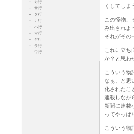
カ行
くしてしま
サ行
タ行
この怪物、
ナ行
ハ行
み出されよ
マ行
それがその
ヤ行
ラ行
これに立ち
ワ行
か？と思わ
こういう物
なぁ、と思
化されたこ
連載しなが
新聞に連載
ってやっぱ
こういう物