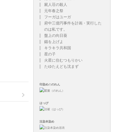
屍人荘の殺人
元年春之祭
フーガはユーガ
府中三億円事件を計画・実行した
のは私です。
盤上の向日葵
錨を上げよ
キラキラ共和国
星の子
火星に住むつもりかい
たゆたえども沈まず
印染め
の
のれん
はっぴ
注染
本染め