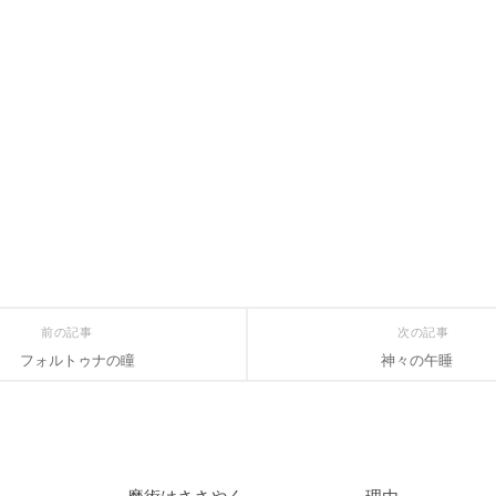
前の記事
次の記事
フォルトゥナの瞳
神々の午睡