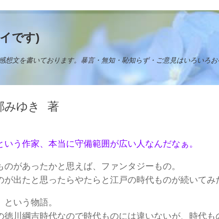
イです)
感想文を書いております。暴言・無知・恥知らず・ご意見はいろいろお
部みゆき
著
という作家、本当に守備範囲が広い人なんだなぁ。
ものがあったかと思えば、ファンタジーもの。
のが出たと思ったらやたらと江戸の時代ものが続いてみ
」という物語。
の徳川綱吉時代なので時代ものには違いないが、時代も