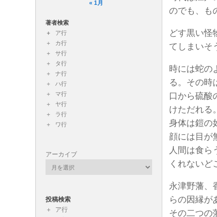
« 1月
のでも、も
著者検索
どす黒い怪
ア行
カ行
てしまいそ
サ行
タ行
時には蛇の
ナ行
る。その時
ハ行
マ行
口から硫酸
ヤ行
けただれる
ラ行
身体は鎧の
ワ行
顔には目が
人間は食ら
アーカイブ
くれないど
永津野藩、
らの因縁が
投稿検索
ア行
その二つの