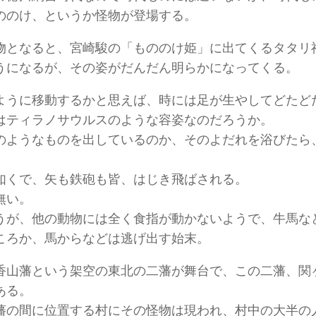
ののけ、というか怪物が登場する。
物となると、宮崎駿の「もののけ姫」に出てくるタタリ
うになるが、その姿がだんだん明らかになってくる。
ように移動するかと思えば、時には足が生やしてどたど
はティラノサウルスのような容姿なのだろうか。
のようなものを出しているのか、そのよだれを浴びたら
。
如くで、矢も鉄砲も皆、はじき飛ばされる。
無い。
うが、他の動物には全く食指が動かないようで、牛馬な
ころか、馬からなどは逃げ出す始末。
香山藩という架空の東北の二藩が舞台で、この二藩、関
ある。
藩の間に位置する村にその怪物は現われ、村中の大半の