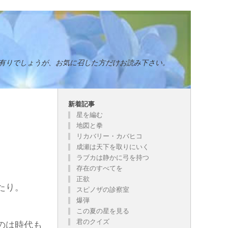
有りでしょうが、お気に召した方だけお読み下さい。
新着記事
星を編む
地図と拳
リカバリー・カバヒコ
成瀬は天下を取りにいく
ラブカは静かに弓を持つ
存在のすべてを
正欲
たり。
スピノザの診察室
爆弾
この夏の星を見る
君のクイズ
のは時代も