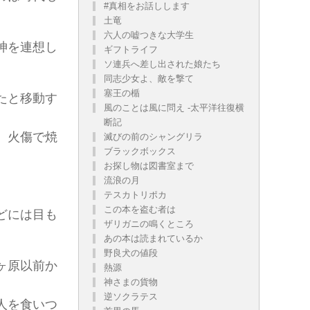
#真相をお話しします
土竜
六人の嘘つきな大学生
神を連想し
ギフトライフ
ソ連兵へ差し出された娘たち
同志少女よ、敵を撃て
塞王の楯
たと移動す
風のことは風に問え -太平洋往復横
断記
、火傷で焼
滅びの前のシャングリラ
ブラックボックス
お探し物は図書室まで
流浪の月
テスカトリポカ
この本を盗む者は
どには目も
ザリガニの鳴くところ
あの本は読まれているか
野良犬の値段
ヶ原以前か
熱源
神さまの貨物
逆ソクラテス
人を食いつ