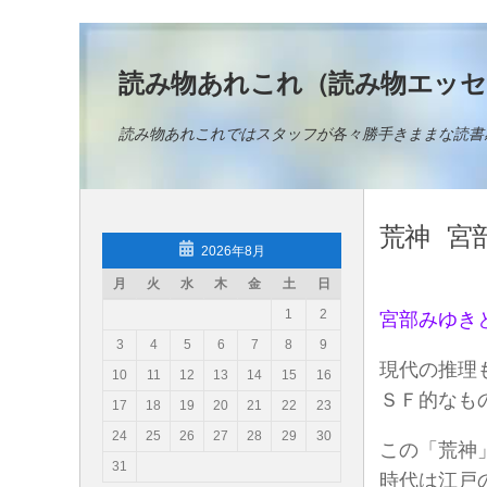
コンテンツへスキップ
読み物あれこれ（読み物エッセ
読み物あれこれではスタッフが各々勝手きままな読書
荒神
宮
2026年8月
月
火
水
木
金
土
日
1
2
宮部みゆき
3
4
5
6
7
8
9
現代の推理
10
11
12
13
14
15
16
ＳＦ的なも
17
18
19
20
21
22
23
24
25
26
27
28
29
30
この「荒神
31
時代は江戸