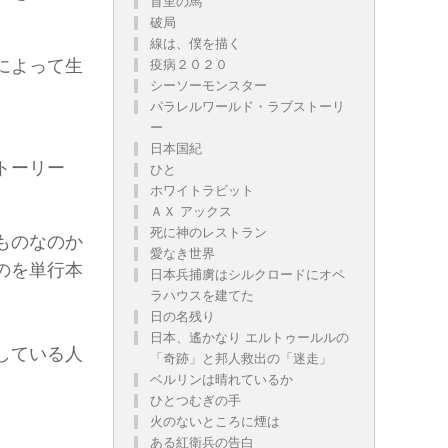
首里の馬
破局
線は、僕を描く
によって生
疫病２０２０
シーソーモンスター
パラレルワールド・ラブストーリ
ー
日本国紀
トーリー
ひと
ホワイトラビット
ＡＸ アックス
死に神のレストラン
ものなのか
愛なき世界
のを単行本
日本兵捕虜はシルクロードにオペ
ラハウスを建てた
日の名残り
日本、遙かなり エルトゥールルの
している人
「奇跡」と邦人救出の「迷走」
ベルリンは晴れているか
ひとつむぎの手
火のないところに煙は
ある紅衛兵の告白