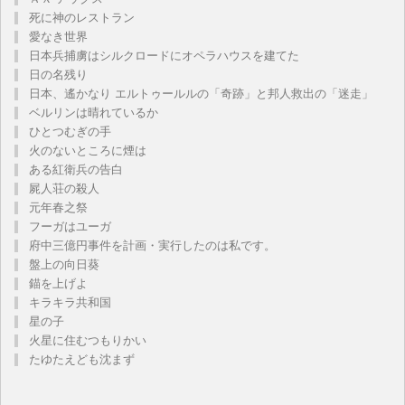
死に神のレストラン
愛なき世界
日本兵捕虜はシルクロードにオペラハウスを建てた
日の名残り
日本、遙かなり エルトゥールルの「奇跡」と邦人救出の「迷走」
ベルリンは晴れているか
ひとつむぎの手
火のないところに煙は
ある紅衛兵の告白
屍人荘の殺人
元年春之祭
フーガはユーガ
府中三億円事件を計画・実行したのは私です。
盤上の向日葵
錨を上げよ
キラキラ共和国
星の子
火星に住むつもりかい
たゆたえども沈まず