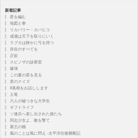
新着記事
星を編む
地図と拳
リカバリー・カバヒコ
成瀬は天下を取りにいく
ラブカは静かに弓を持つ
存在のすべてを
正欲
スピノザの診察室
爆弾
この夏の星を見る
君のクイズ
#真相をお話しします
土竜
六人の嘘つきな大学生
ギフトライフ
ソ連兵へ差し出された娘たち
同志少女よ、敵を撃て
塞王の楯
風のことは風に問え -太平洋往復横断記