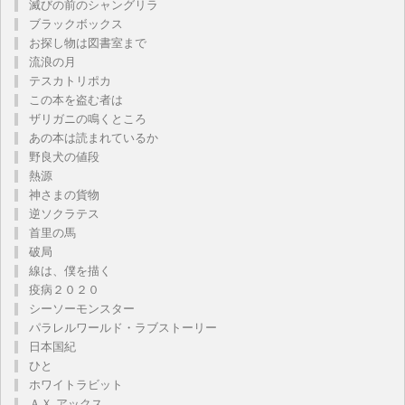
滅びの前のシャングリラ
ブラックボックス
お探し物は図書室まで
流浪の月
テスカトリポカ
この本を盗む者は
ザリガニの鳴くところ
あの本は読まれているか
野良犬の値段
熱源
神さまの貨物
逆ソクラテス
首里の馬
破局
線は、僕を描く
疫病２０２０
シーソーモンスター
パラレルワールド・ラブストーリー
日本国紀
ひと
ホワイトラビット
ＡＸ アックス