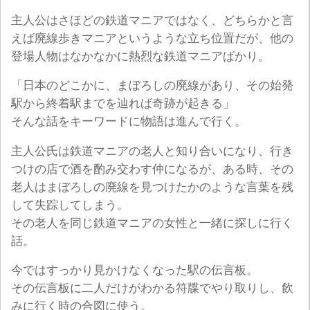
主人公はさほどの鉄道マニアではなく、どちらかと言
えば廃線歩きマニアというような立ち位置だが、他の
登場人物はなかなかに熱烈な鉄道マニアばかり。
「日本のどこかに、まぼろしの廃線があり、その始発
駅から終着駅までを辿れば奇跡が起きる」
そんな話をキーワードに物語は進んで行く。
主人公氏は鉄道マニアの老人と知り合いになり、行き
つけの店で酒を酌み交わす仲になるが、ある時、その
老人はまぼろしの廃線を見つけたかのような言葉を残
して失踪してしまう。
その老人を同じ鉄道マニアの女性と一緒に探しに行く
話。
今ではすっかり見かけなくなった駅の伝言板。
その伝言板に二人だけがわかる符牒でやり取りし、飲
みに行く時の合図に使う。