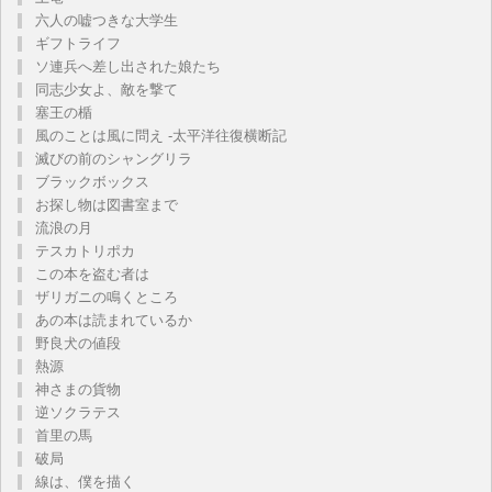
六人の嘘つきな大学生
ギフトライフ
ソ連兵へ差し出された娘たち
同志少女よ、敵を撃て
塞王の楯
風のことは風に問え -太平洋往復横断記
滅びの前のシャングリラ
ブラックボックス
お探し物は図書室まで
流浪の月
テスカトリポカ
この本を盗む者は
ザリガニの鳴くところ
あの本は読まれているか
野良犬の値段
熱源
神さまの貨物
逆ソクラテス
首里の馬
破局
線は、僕を描く