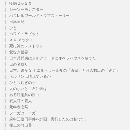
疫病２０２０
シーソーモンスター
パラレルワールド・ラブストーリー
日本国紀
ひと
ホワイトラビット
ＡＸ アックス
死に神のレストラン
愛なき世界
日本兵捕虜はシルクロードにオペラハウスを建てた
日の名残り
日本、遙かなり エルトゥールルの「奇跡」と邦人救出の「迷走」
ベルリンは晴れているか
ひとつむぎの手
火のないところに煙は
ある紅衛兵の告白
屍人荘の殺人
元年春之祭
フーガはユーガ
府中三億円事件を計画・実行したのは私です。
盤上の向日葵