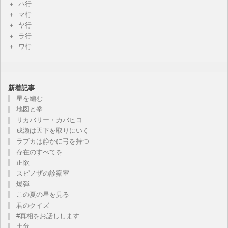
ハ行
マ行
ヤ行
ラ行
ワ行
新着記事
星を編む
地図と拳
リカバリー・カバヒコ
成瀬は天下を取りにいく
ラブカは静かに弓を持つ
存在のすべてを
正欲
スピノザの診察室
爆弾
この夏の星を見る
君のクイズ
#真相をお話しします
土竜