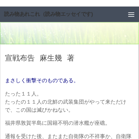
コンテンツへスキップ
読み物あれこれ（読み物エッセイです)
宣戦布告
麻生幾
著
まさしく衝撃そのものである。
たった１１人。
たったの１１人の北鮮の武装集団がやって来ただけ
で、この国は滅びかねない。
福井県敦賀半島に国籍不明の潜水艦が座礁。
通報を受けた後、またまた自衛隊の不祥事か、自衛隊