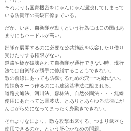
だった。
それよりも国家機密をじゃんじゃん漏洩してしまって
いる防衛庁の高級官僚までいる。
だが、いざ、自衛隊が動くという行為にはこの国はあ
まりにもハードルが高い。
部隊が展開するのに必要な公共施設を収容したり借り
受けたりする権限がない。
道路や橋が破壊されて自衛隊が通行できない時、現行
法では自衛隊が勝手に修繕することもできない。
敵の前線にあっても防御するための穴一つ掘れない。
指揮所を一つ作るのにも建築基準法に阻まれる。
道路交通法、河川法、森林法、自然公園法・・・無線
使用にあたっては電波法、とありとあらゆる法律にが
んじがらめになってまったく身動きできない。
それよりなにより、敵を攻撃出来する、つまり武器を
使用できるのか、という肝心かなめの問題。