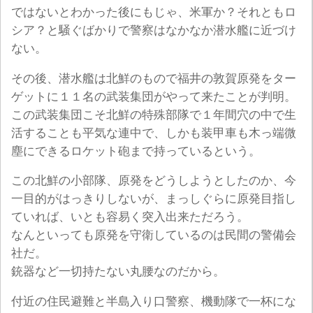
ではないとわかった後にもじゃ、米軍か？それともロ
シア？と騒ぐばかりで警察はなかなか潜水艦に近づけ
ない。
その後、潜水艦は北鮮のもので福井の敦賀原発をター
ゲットに１１名の武装集団がやって来たことが判明。
この武装集団こそ北鮮の特殊部隊で１年間穴の中で生
活することも平気な連中で、しかも装甲車も木っ端微
塵にできるロケット砲まで持っているという。
この北鮮の小部隊、原発をどうしようとしたのか、今
一目的がはっきりしないが、まっしぐらに原発目指し
ていれば、いとも容易く突入出来ただろう。
なんといっても原発を守衛しているのは民間の警備会
社だ。
銃器など一切持たない丸腰なのだから。
付近の住民避難と半島入り口警察、機動隊で一杯にな