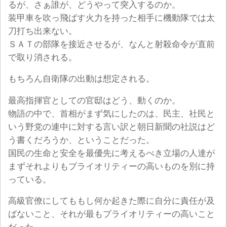
るが、さぁ誰が、どうやって突入するのか。
装甲車を吹っ飛ばす火力を持った相手に機動隊では太
刀打ち出来ない。
ＳＡＴの部隊を接近させるが、なんと射殺命令が直前
で取り消される。
もちろん自衛隊の出動は想定される。
最高指揮官としての官邸はどう、動くのか。
物語の中で、首相がまず気にしたのは、民主、社民と
いう野党の連中に対する言い訳と朝日新聞の社説はど
う書くだろうか、ということだった。
国民の生命と安全を最優先に考えるべき立場の人達が
まずそれよりもプライオリティーの高いものを別に持
っている。
高級官僚にしてももし何か起きた際に自分に責任が及
ばないこと、それが最もプライオリティーの高いこと