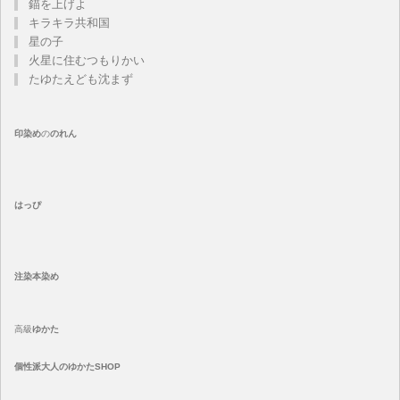
錨を上げよ
キラキラ共和国
星の子
火星に住むつもりかい
たゆたえども沈まず
印染め
の
のれん
はっぴ
注染
本染め
高級
ゆかた
個性派大人のゆかたSHOP