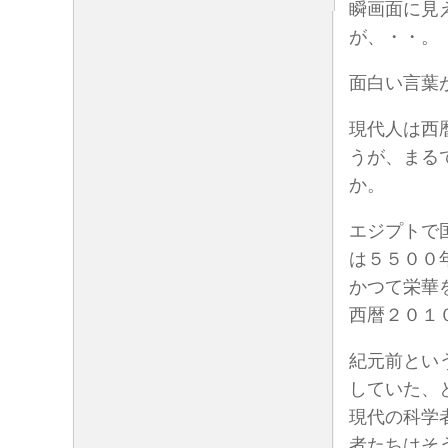
瞬画面に見
が、・・。
面白い言葉
現代人は西
うが、まる
か。
エジプトで
は５５００
かつて栄華
西暦２０１
紀元前とい
していた、
現代の科学
者たちはそ