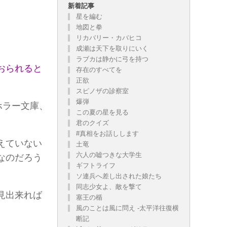
新着記事
星を編む
地図と拳
リカバリー・カバヒコ
成瀬は天下を取りにいく
ラブカは静かに弓を持つ
有りでしょうが、お気に召した方だけお読み下さい。
おられると
存在のすべてを
正欲
スピノザの診察室
爆弾
ホラー文庫、
この夏の星を見る
君のクイズ
#真相をお話しします
えていない
土竜
六人の嘘つきな大学生
なのだろう
ギフトライフ
ソ連兵へ差し出された娘たち
同志少女よ、敵を撃て
見出来れば
塞王の楯
風のことは風に問え -太平洋往復横
断記