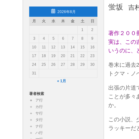
蛍坂
吉
コンテンツへスキップ
2026年8月
月
火
水
木
金
土
日
読み物あれこれ（読み物エッセ
1
2
著作２００
読み物あれこれではスタッフが各々勝手きままな読書
3
4
5
6
7
8
9
実は、この
10
11
12
13
14
15
16
いうのに、
17
18
19
20
21
22
23
巻末に過去
24
25
26
27
28
29
30
トクマ・ノ
31
« 1月
出張の片道
著者検索
ことが多々
ア行
か。
カ行
サ行
この小説、
タ行
ナ行
ラッキーだ
ハ行