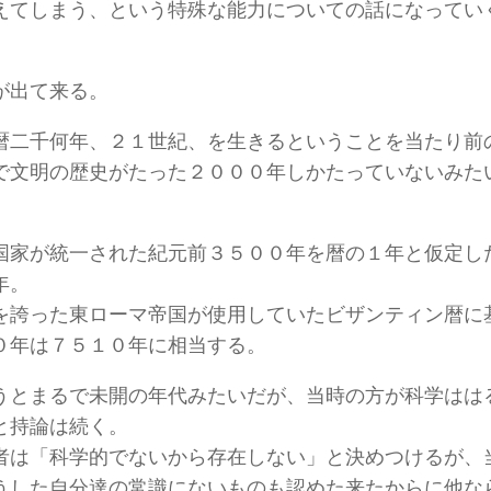
えてしまう、という特殊な能力についての話になってい
が出て来る。
暦二千何年、２１世紀、を生きるということを当たり前
で文明の歴史がたった２０００年しかたっていないみた
国家が統一された紀元前３５００年を暦の１年と仮定し
年。
を誇った東ローマ帝国が使用していたビザンティン暦に
０年は７５１０年に相当する。
うとまるで未開の年代みたいだが、当時の方が科学はは
と持論は続く。
者は「科学的でないから存在しない」と決めつけるが、
うした自分達の常識にないものも認めた来たからに他な