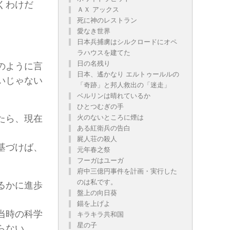
くわけだ
ＡＸ アックス
死に神のレストラン
愛なき世界
日本兵捕虜はシルクロードにオペ
ラハウスを建てた
日の名残り
のように言
日本、遙かなり エルトゥールルの
いじゃない
「奇跡」と邦人救出の「迷走」
ベルリンは晴れているか
ひとつむぎの手
火のないところに煙は
たら、現在
ある紅衛兵の告白
屍人荘の殺人
基づけば、
元年春之祭
フーガはユーガ
府中三億円事件を計画・実行した
のは私です。
るかに進歩
盤上の向日葵
錨を上げよ
当時の科学
キラキラ共和国
星の子
らない