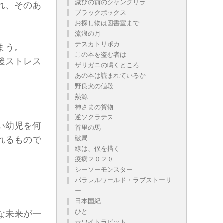
滅びの前のシャングリラ
れ、そのあ
ブラックボックス
お探し物は図書室まで
流浪の月
テスカトリポカ
まう。
この本を盗む者は
後ストレス
ザリガニの鳴くところ
あの本は読まれているか
野良犬の値段
熱源
神さまの貨物
逆ソクラテス
い幼児を何
首里の馬
破局
れるもので
線は、僕を描く
疫病２０２０
シーソーモンスター
。
パラレルワールド・ラブストーリ
ー
日本国紀
ひと
な未来が一
ホワイトラビット