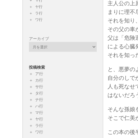
マ行
主人公の上
ヤ行
まりに理不
ラ行
ワ行
それを知り
その父の車
父は「危険
アーカイブ
による心臓
それを知っ
投稿検索
と、悪夢の
ア行
自分のしで
カ行
人も死なせ
サ行
タ行
はないだろ
ナ行
ハ行
そんな孫娘
マ行
そこで仁美
ヤ行
ラ行
この本の後
ワ行