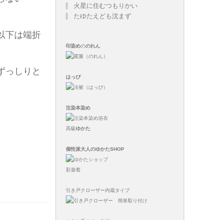
火星に住むつもりかい
たゆたえども沈まず
以下は端折
印染め
の
のれん
ずっしりと
はっぴ
注染
本染め
高級
ゆかた
個性派大人のゆかたSHOP
彩遊着
引き戸クローザー内蔵タイプ