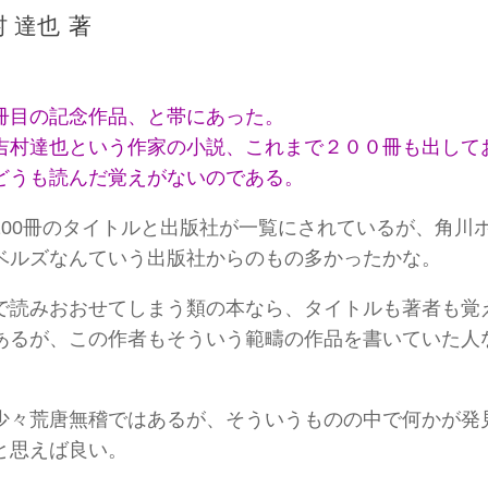
村 達也
著
イです)
冊目の記念作品、と帯にあった。
感想文を書いております。暴言・無知・恥知らず・ご意見はいろいろお
吉村達也という作家の小説、これまで２００冊も出して
どうも読んだ覚えがないのである。
200冊のタイトルと出版社が一覧にされているが、角川
ベルズなんていう出版社からのもの多かったかな。
で読みおおせてしまう類の本なら、タイトルも著者も覚
あるが、この作者もそういう範疇の作品を書いていた人
少々荒唐無稽ではあるが、そういうものの中で何かが発
と思えば良い。