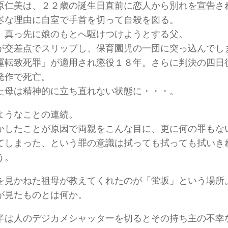
原仁美は、２２歳の誕生日直前に恋人から別れを宣告さ
尽な理由に自室で手首を切って自殺を図る。
、真っ先に娘のもとへ駆けつけようとする父。
が交差点でスリップし、保育園児の一団に突っ込んでし
運転致死罪」が適用され懲役１８年。さらに判決の四日
発作で死亡。
た母は精神的に立ち直れない状態に・・・。
ようなことの連続。
かしたことが原因で両親をこんな目に、更に何の罪もな
てしまった、という罪の意識は拭っても拭っても拭いき
う。
を見かねた祖母が教えてくれたのが「蛍坂」という場所
が見たものとは何か。
半は人のデジカメシャッターを切るとその持ち主の不幸