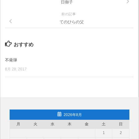
日御子
前の記事
てのひらの父
おすすめ
不発弾
8月 28, 2017
2026年8月
月
火
水
木
金
土
日
1
2