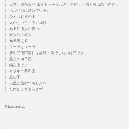
日本、遙かなり エルトゥールルの「奇跡」と邦人救出の「迷走」
ベルリンは晴れているか
ひとつむぎの手
火のないところに煙は
ある紅衛兵の告白
屍人荘の殺人
元年春之祭
フーガはユーガ
府中三億円事件を計画・実行したのは私です。
盤上の向日葵
錨を上げよ
キラキラ共和国
星の子
火星に住むつもりかい
たゆたえども沈まず
印染め
の
のれん