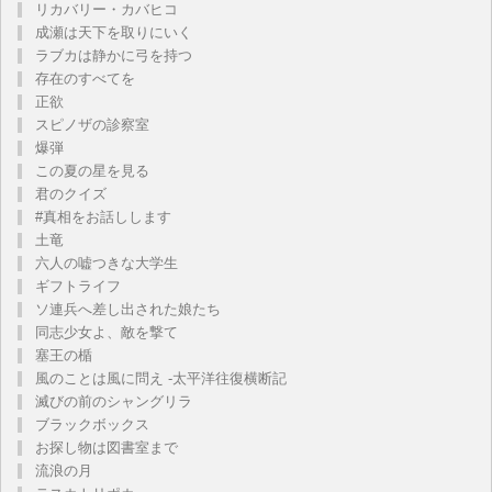
リカバリー・カバヒコ
成瀬は天下を取りにいく
ラブカは静かに弓を持つ
存在のすべてを
正欲
スピノザの診察室
爆弾
この夏の星を見る
君のクイズ
#真相をお話しします
土竜
六人の嘘つきな大学生
ギフトライフ
ソ連兵へ差し出された娘たち
同志少女よ、敵を撃て
塞王の楯
風のことは風に問え -太平洋往復横断記
滅びの前のシャングリラ
ブラックボックス
お探し物は図書室まで
流浪の月