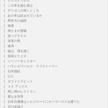
テスカトリポカ
この本を盗む者は
ザリガニの鳴くところ
あの本は読まれているか
野良犬の値段
熱源
神さまの貨物
逆ソクラテス
首里の馬
破局
線は、僕を描く
疫病２０２０
シーソーモンスター
パラレルワールド・ラブストーリー
日本国紀
ひと
ホワイトラビット
ＡＸ アックス
死に神のレストラン
愛なき世界
日本兵捕虜はシルクロードにオペラハウスを建てた
日の名残り