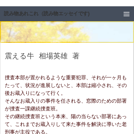
コンテンツへスキップ
読み物あれこれ（読み物エッセイです)
震える牛
相場英雄
著
捜査本部が置かれるような重要犯罪、それが一ヶ月も
たって、状況が進展しないと、本部は縮小され、その
後お蔵入りになって行く。
そんなお蔵入りの事件を任される、窓際のための部署
が捜査一課継続捜査班。
その継続捜査班という本来、陽の当らない部署にあっ
て、これまでお蔵入りして来た事件を解決に導いた老
刑事が主役である。