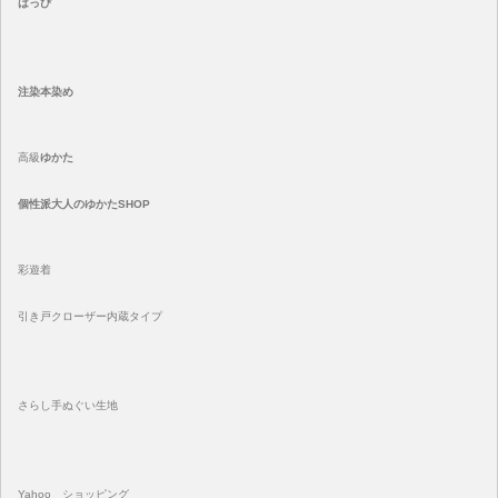
はっぴ
注染
本染め
高級
ゆかた
個性派大人のゆかたSHOP
彩遊着
引き戸クローザー内蔵タイプ
さらし手ぬぐい生地
Yahoo ショッピング