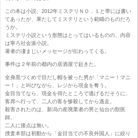
この本は小説、2012年ミステリＮＯ．１と帯には書い
てあったが、果たしてミステリという範疇のものだろ
うか。
ミステリ小説という形態はとってはいるものの、内容
は寧ろ社会派小説。
著者の凄まじいメッセージが伝わってくる。
事件は２年前の都内の居酒屋で起きた。
全身黒づくめで目だし帽を被った男が「マニー！マニ
ー！」と叫びながら、レジから現金を奪う。
金目当てなら、現金を得たところで逃げるだそうに、
客席へ行って、二人の客を惨殺してから逃走。
殺害されたのは、新潟の産廃業者の男と仙台の獣医
師。
二人に接点は無い。
捜査本部は初動から「金目当ての不良外国人」に絞り