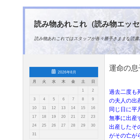
コンテンツへスキップ
読み物あれこれ（読み物エッセ
読み物あれこれではスタッフが各々勝手きままな読書
運命の息
2026年8月
月
火
水
木
金
土
日
1
2
過去二度も
3
4
5
6
7
8
9
の夫人の出
10
11
12
13
14
15
16
同じ日に平
17
18
19
20
21
22
23
無事に出産
24
25
26
27
28
29
30
出産したそ
31
がその亡が