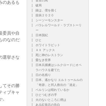
首里の馬
みのあるも
破局
線は、僕を描く
疫病２０２０
シーソーモンスター
パラレルワールド・ラブストーリ
ー
級委員や自
日本国紀
ものなのだ
ひと
ホワイトラビット
ＡＸ アックス
死に神のレストラン
の選挙さな
愛なき世界
日本兵捕虜はシルクロードにオペ
ラハウスを建てた
日の名残り
日本、遙かなり エルトゥールルの
「奇跡」と邦人救出の「迷走」
してその勝
ベルリンは晴れているか
ティブキャ
ひとつむぎの手
か。
火のないところに煙は
ある紅衛兵の告白