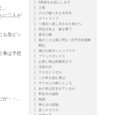
#真相をお話しします
く。
土竜
六人の嘘つきな大学生
ちに二人が
ギフトライフ
ソ連兵へ差し出された娘たち
同志少女よ、敵を撃て
にも急ピッ
塞王の楯
風のことは風に問え -太平洋往復横
断記
滅びの前のシャングリラ
う事は予想
ブラックボックス
お探し物は図書室まで
流浪の月
テスカトリポカ
この本を盗む者は
ザリガニの鳴くところ
あの本は読まれているか
野良犬の値段
だが・・。
熱源
神さまの貨物
逆ソクラテス