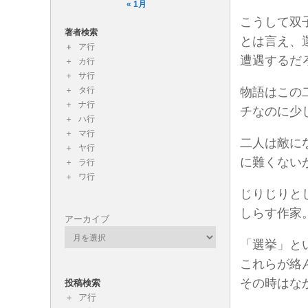
« 1月
こうして双
著者検索
とは言え、
ア行
遭遇するだ
カ行
サ行
タ行
物語はこの
ナ行
チなのに少
ハ行
マ行
二人は敵に
ヤ行
に難くない
ラ行
ワ行
じりじりと
しらす作家
アーカイブ
「選挙」と
これらが絡
その時はな
投稿検索
ア行