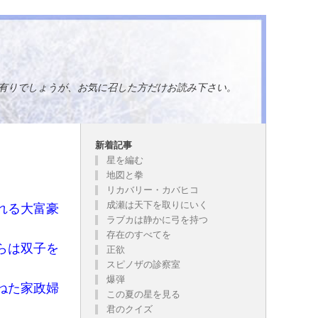
有りでしょうが、お気に召した方だけお読み下さい。
新着記事
星を編む
地図と拳
リカバリー・カバヒコ
成瀬は天下を取りにいく
れる大富豪
ラブカは静かに弓を持つ
存在のすべてを
らは双子を
正欲
スピノザの診察室
爆弾
ねた家政婦
この夏の星を見る
君のクイズ