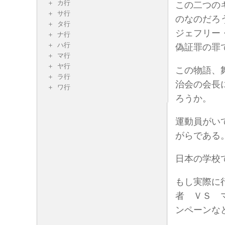
カ行
この二つの
サ行
のなのだろ
タ行
ジェフリー
ナ行
ハ行
偽証罪の罪
マ行
ヤ行
この物語、
ラ行
治会の会長
ワ行
ろうか。
運動員がい
がらである
日本の学校
もし実際に
者 ＶＳ 
ンペーンな