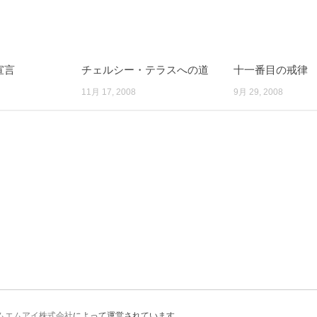
宣言
チェルシー・テラスへの道
十一番目の戒律
11月 17, 2008
9月 29, 2008
ムエムアイ株式会社
によって運営されています。