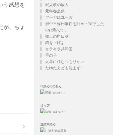
いう感想を
屍人荘の殺人
元年春之祭
フーガはユーガ
府中三億円事件を計画・実行した
だが、ちょ
のは私です。
盤上の向日葵
錨を上げよ
キラキラ共和国
星の子
火星に住むつもりかい
たゆたえども沈まず
印染め
の
のれん
はっぴ
注染
本染め