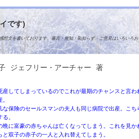
イです)
感想文を書いております。暴言・無知・恥知らず・ご意見はいろいろお
子
ジェフリー・アーチャー
著
死産してしまっているのでこれが最期のチャンスと言わ
産。
凡な保険のセールスマンの夫人も同じ病院で出産。こち
する。
の晩に富豪の赤ちゃんは亡くなってしまう。これを見か
らと双子の赤子の一人と入れ替えてしまう。