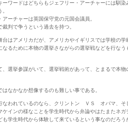
キーワードはどちらもジェフリー・アーチャーには馴染
う。
・アーチャーは英国保守党の元国会議員。
で裁判で争うという過去を持つ。
舞台はアメリカだが、アメリカやイギリスでは学校の学
になるために本物の選挙さながらの選挙戦などを行なう
て、選挙参謀がいて、選挙戦術があって、とまるで本物
。
ではなかなか想像するのも難しい事である。
行なわれているのなら、クリントン ＶＳ オバマ、そ
マケインの様なことを学生時代から弁論やはたまたネガ
ども学生時代から体験して来ているという事なのだろう