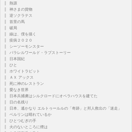
熱源
神さまの貨物
逆ソクラテス
首里の馬
破局
線は、僕を描く
疫病２０２０
シーソーモンスター
パラレルワールド・ラブストーリー
日本国紀
ひと
ホワイトラビット
ＡＸ アックス
死に神のレストラン
愛なき世界
日本兵捕虜はシルクロードにオペラハウスを建てた
日の名残り
日本、遙かなり エルトゥールルの「奇跡」と邦人救出の「迷走」
ベルリンは晴れているか
ひとつむぎの手
火のないところに煙は