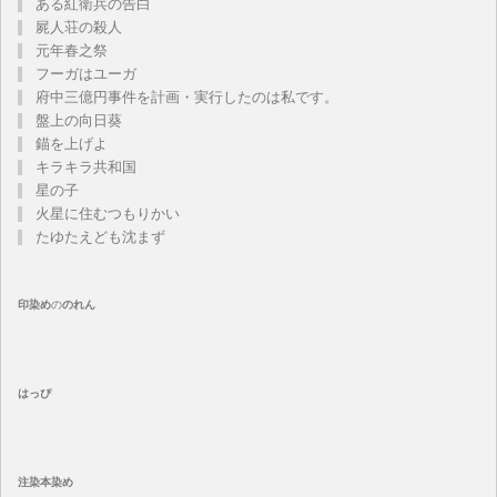
ある紅衛兵の告白
屍人荘の殺人
元年春之祭
フーガはユーガ
府中三億円事件を計画・実行したのは私です。
盤上の向日葵
錨を上げよ
キラキラ共和国
星の子
火星に住むつもりかい
たゆたえども沈まず
印染め
の
のれん
はっぴ
注染
本染め