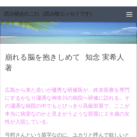
コンテンツへスキップ
読み物あれこれ（読み物エッセイです)
崩れる脳を抱きしめて
知念 実希人
著
広島から来た若いが優秀な研修医が、終末医療を専門
にするかなり瀟洒な神奈川の病院へ研修に訪れる。そ
の瀟洒な病院の中でもとびっきり高級部屋で、ここが
本当に病室なのかと見まがうような部屋に２８歳の女
性が入院している。
弓狩さんという苗字なのに、ユカリと呼んで欲しいと