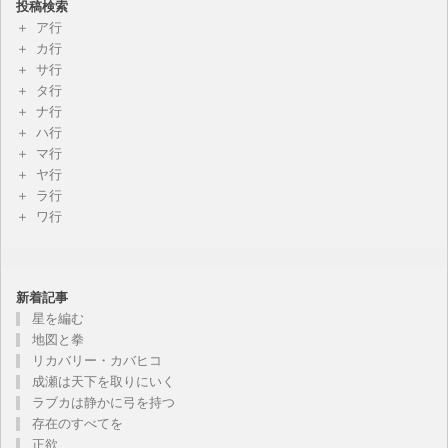
投稿検索
ア行
カ行
サ行
タ行
ナ行
ハ行
マ行
ヤ行
ラ行
ワ行
新着記事
星を編む
地図と拳
リカバリー・カバヒコ
成瀬は天下を取りにいく
ラブカは静かに弓を持つ
存在のすべてを
正欲