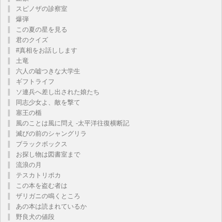
スピノザの診察室
爆弾
この夏の星を見る
君のクイズ
#真相をお話しします
土竜
六人の嘘つきな大学生
ギフトライフ
ソ連兵へ差し出された娘たち
同志少女よ、敵を撃て
塞王の楯
風のことは風に問え -太平洋往復横断記
滅びの前のシャングリラ
ブラックボックス
お探し物は図書室まで
流浪の月
テスカトリポカ
この本を盗む者は
ザリガニの鳴くところ
あの本は読まれているか
野良犬の値段