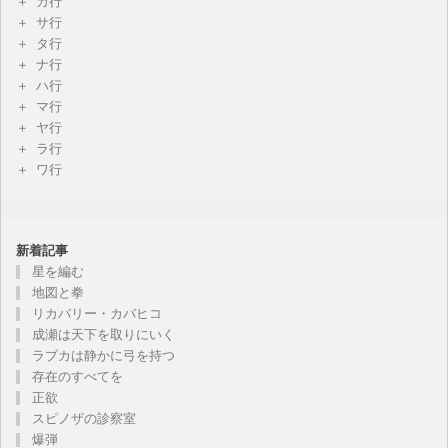
カ行
サ行
タ行
ナ行
ハ行
マ行
ヤ行
ラ行
ワ行
新着記事
星を編む
地図と拳
リカバリー・カバヒコ
成瀬は天下を取りにいく
ラブカは静かに弓を持つ
存在のすべてを
正欲
スピノザの診察室
爆弾