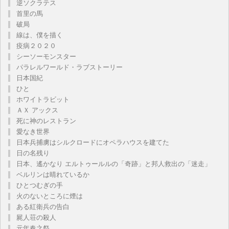
逆ソクラテス
首里の馬
破局
線は、僕を描く
疫病２０２０
シーソーモンスター
パラレルワールド・ラブストーリー
日本国紀
ひと
ホワイトラビット
ＡＸ アックス
死に神のレストラン
愛なき世界
日本兵捕虜はシルクロードにオペラハウスを建てた
日の名残り
日本、遙かなり エルトゥールルの「奇跡」と邦人救出の「迷走」
ベルリンは晴れているか
ひとつむぎの手
火のないところに煙は
ある紅衛兵の告白
屍人荘の殺人
元年春之祭