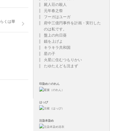
屍人荘の殺人
元年春之祭
フーガはユーガ
らくは華
府中三億円事件を計画・実行した
のは私です。
盤上の向日葵
錨を上げよ
キラキラ共和国
星の子
火星に住むつもりかい
たゆたえども沈まず
印染め
の
のれん
はっぴ
注染
本染め