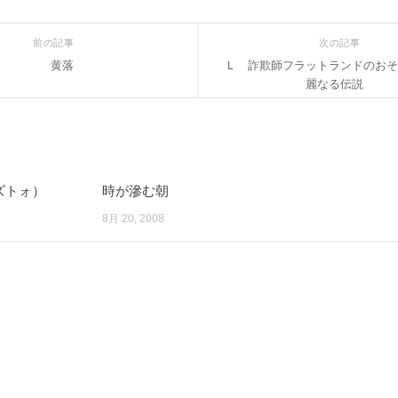
前の記事
次の記事
黄落
Ｌ 詐欺師フラットランドのおそ
麗なる伝説
ズトォ）
時が滲む朝
8月 20, 2008