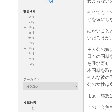
わけもない
« 1月
著者検索
それでもこ
ア行
とを気にし
カ行
サ行
細かいこと
タ行
いだろうが
ナ行
ハ行
マ行
主人公の娘
ヤ行
日本の国籍
ラ行
を呼び寄せ
ワ行
本国籍を取
そんな彼の
アーカイブ
公の女性は
まぁ、感想
投稿検索
この「金魚
ア行