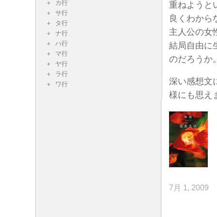
カ行
重ねようと
サ行
良くわから
タ行
主人公の女
ナ行
ハ行
結局自由に
マ行
のだろうか
ヤ行
ラ行
深い感想文
ワ行
様にも思え
7月 1, 2009