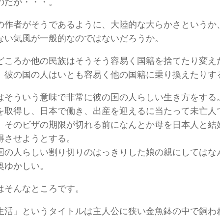
のだが・・・。
の作者がそうであるように、大陸的な大らかさというか
ない気風が一般的なのではないだろうか。
どころか他の民族はそうそう容易く国籍を捨てたり変え
、彼の国の人はいとも容易く他の国籍に乗り換えたりす
はそういう意味で非常に彼の国の人らしい生き方をする
を取得し、日本で働き、出産を迎えるに当たって未亡人
、そのビザの期限が切れる前になんとか母を日本人と結
得させようとする。
国の人らしい割り切りのはっきりした娘の親にしてはな
奥ゆかしい。
はそんなところです。
生活」というタイトルは主人公に狭い金魚鉢の中で飼わ