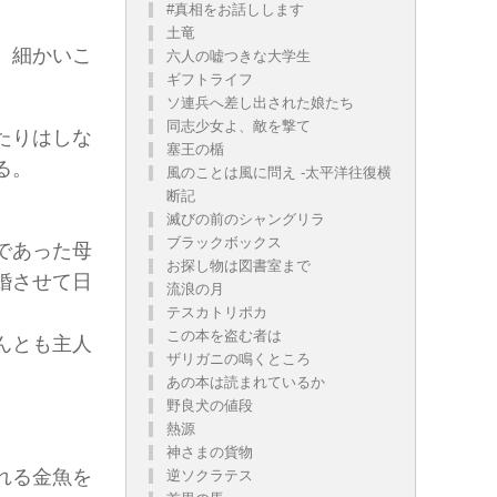
#真相をお話しします
土竜
、細かいこ
六人の嘘つきな大学生
ギフトライフ
ソ連兵へ差し出された娘たち
同志少女よ、敵を撃て
たりはしな
塞王の楯
る。
風のことは風に問え -太平洋往復横
断記
。
滅びの前のシャングリラ
ブラックボックス
であった母
お探し物は図書室まで
婚させて日
流浪の月
テスカトリポカ
この本を盗む者は
んとも主人
ザリガニの鳴くところ
あの本は読まれているか
野良犬の値段
熱源
神さまの貨物
れる金魚を
逆ソクラテス