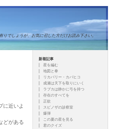
有りでしょうが、お気に召した方だけお読み下さい。
新着記事
星を編む
地図と拳
リカバリー・カバヒコ
成瀬は天下を取りにいく
ラブカは静かに弓を持つ
存在のすべてを
正欲
プに近いよ
スピノザの診察室
爆弾
この夏の星を見る
などがある
君のクイズ