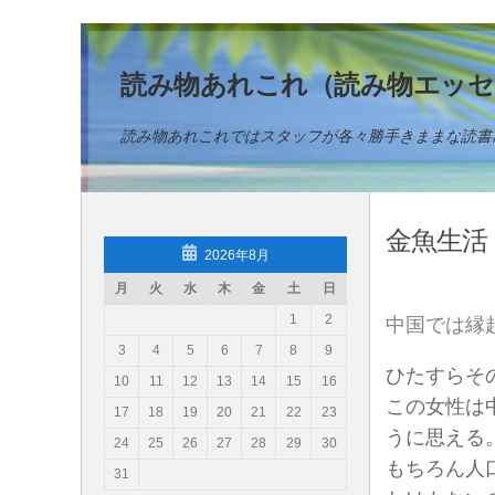
コンテンツへスキップ
読み物あれこれ（読み物エッセ
読み物あれこれではスタッフが各々勝手きままな読書
金魚生活
2026年8月
月
火
水
木
金
土
日
1
2
中国では縁
3
4
5
6
7
8
9
ひたすらそ
10
11
12
13
14
15
16
この女性は
17
18
19
20
21
22
23
うに思える
24
25
26
27
28
29
30
もちろん人
31