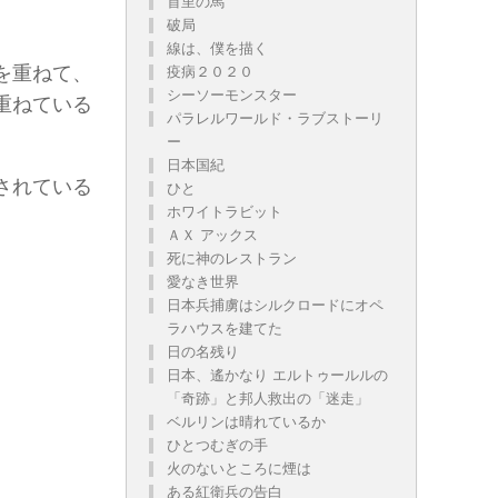
首里の馬
破局
線は、僕を描く
を重ねて、
疫病２０２０
シーソーモンスター
重ねている
パラレルワールド・ラブストーリ
ー
日本国紀
されている
ひと
ホワイトラビット
ＡＸ アックス
死に神のレストラン
愛なき世界
日本兵捕虜はシルクロードにオペ
ラハウスを建てた
日の名残り
日本、遙かなり エルトゥールルの
「奇跡」と邦人救出の「迷走」
ベルリンは晴れているか
ひとつむぎの手
火のないところに煙は
ある紅衛兵の告白