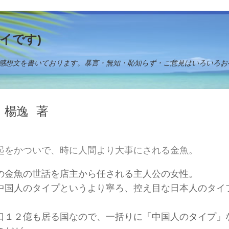
イです)
感想文を書いております。暴言・無知・恥知らず・ご意見はいろいろお
楊逸
著
起をかついで、時に人間より大事にされる金魚。
の金魚の世話を店主から任される主人公の女性。
中国人のタイプというより寧ろ、控え目な日本人のタイ
。
口１２億も居る国なので、一括りに「中国人のタイプ」