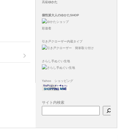
高級
ゆかた
個性派大人のゆかたSHOP
彩遊着
引き戸クローザー内蔵タイプ
さらし手ぬぐい生地
Yahoo ショッピング
サイト内検索