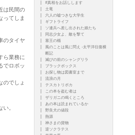
#真相をお話しします
近は民間の
土竜
六人の嘘つきな大学生
なってしま
ギフトライフ
ソ連兵へ差し出された娘たち
同志少女よ、敵を撃て
車のタイヤ
塞王の楯
風のことは風に問え -太平洋往復横
断記
すら業務に
滅びの前のシャングリラ
るでロボッ
ブラックボックス
お探し物は図書室まで
流浪の月
なのでしょ
テスカトリポカ
この本を盗む者は
ザリガニの鳴くところ
あの本は読まれているか
ない。
野良犬の値段
熱源
神さまの貨物
逆ソクラテス