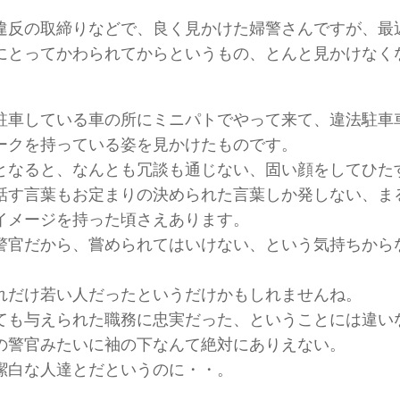
違反の取締りなどで、良く見かけた婦警さんですが、最
にとってかわられてからというもの、とんと見かけなく
駐車している車の所にミニパトでやって来て、違法駐車
ークを持っている姿を見かけたものです。
となると、なんとも冗談も通じない、固い顔をしてひた
話す言葉もお定まりの決められた言葉しか発しない、ま
イメージを持った頃さえあります。
警官だから、嘗められてはいけない、という気持ちから
れだけ若い人だったというだけかもしれませんね。
ても与えられた職務に忠実だった、ということには違い
の警官みたいに袖の下なんて絶対にありえない。
潔白な人達とだというのに・・。