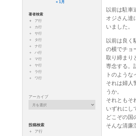
« 1月
以前は駐車
著者検索
オジさん達
ア行
いました。
カ行
サ行
タ行
以前は良く
ナ行
の横でチョ
ハ行
取り締まり
マ行
ヤ行
専念する。
ラ行
トのような
ワ行
それは婦人
うか。
アーカイブ
それともそ
いずれにし
どこぞの国
投稿検索
そんな清廉
ア行