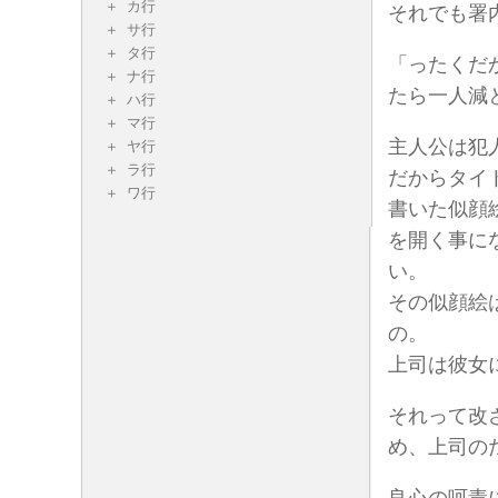
カ行
それでも署
サ行
タ行
「ったくだ
ナ行
たら一人減
ハ行
マ行
主人公は犯
ヤ行
ラ行
だからタイ
ワ行
書いた似顔
を開く事に
い。
その似顔絵
の。
上司は彼女
それって改
め、上司の