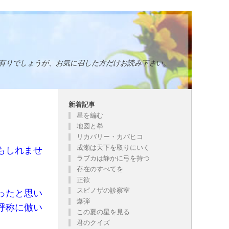
有りでしょうが、お気に召した方だけお読み下さい。
新着記事
星を編む
地図と拳
リカバリー・カバヒコ
成瀬は天下を取りにいく
もしれませ
ラブカは静かに弓を持つ
存在のすべてを
正欲
スピノザの診察室
ったと思い
爆弾
呼称に倣い
この夏の星を見る
君のクイズ