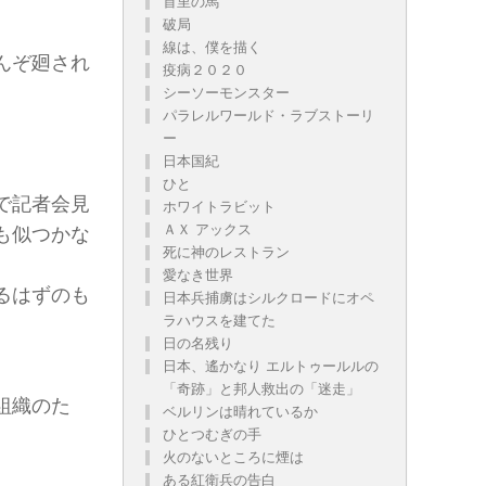
首里の馬
破局
線は、僕を描く
んぞ廻され
疫病２０２０
。
シーソーモンスター
パラレルワールド・ラブストーリ
ー
日本国紀
ひと
で記者会見
ホワイトラビット
ＡＸ アックス
も似つかな
死に神のレストラン
愛なき世界
るはずのも
日本兵捕虜はシルクロードにオペ
ラハウスを建てた
日の名残り
日本、遙かなり エルトゥールルの
「奇跡」と邦人救出の「迷走」
組織のた
ベルリンは晴れているか
ひとつむぎの手
火のないところに煙は
ある紅衛兵の告白