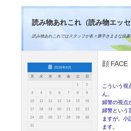
コンテンツへスキップ
読み物あれこれ（読み物エッセ
読み物あれこれではスタッフが各々勝手きままな読書
顔 FACE
2026年8月
月
火
水
木
金
土
日
1
2
こういう視
3
4
5
6
7
8
9
ん。
10
11
12
13
14
15
16
婦警の視点
17
18
19
20
21
22
23
婦警という
24
25
26
27
28
29
30
ますが、小
31
ます。