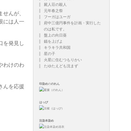
。
屍人荘の殺人
元年春之祭
ませんが、
フーガはユーガ
眼には人一
府中三億円事件を計画・実行した
のは私です。
盤上の向日葵
錨を上げよ
口を発見し
キラキラ共和国
星の子
火星に住むつもりかい
やわけのわ
たゆたえども沈まず
印染め
の
のれん
さんを応援
はっぴ
注染
本染め