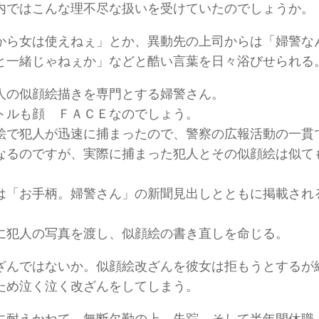
内ではこんな理不尽な扱いを受けていたのでしょうか。
から女は使えねぇ」とか、異動先の上司からは「婦警な
と一緒じゃねぇか」などと酷い言葉を日々浴びせられる
人の似顔絵描きを専門とする婦警さん。
トルも顔 ＦＡＣＥなのでしょう。
絵で犯人が迅速に捕まったので、警察の広報活動の一貫
なるのですが、実際に捕まった犯人とその似顔絵は似て
は「お手柄。婦警さん」の新聞見出しとともに掲載され
に犯人の写真を渡し、似顔絵の書き直しを命じる。
ざんではないか。似顔絵改ざんを彼女は拒もうとするが
ため泣く泣く改ざんをしてしまう。