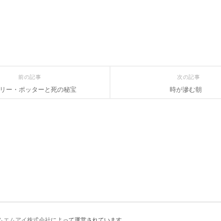
前の記事
次の記事
リー・ポッターと死の秘宝
時が滲む朝
ムエムアイ株式会社
によって運営されています。