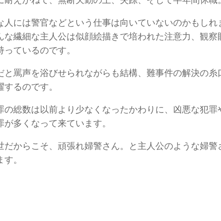
に耐えかねて、無断欠勤の上、失踪、そして半年間休職
な人には警官などという仕事は向いていないのかもしれ
んな繊細な主人公は似顔絵描きで培われた注意力、観察
持っているのです。
だと罵声を浴びせられながらも結構、難事件の解決の糸
躍するのです。
罪の総数は以前より少なくなったかわりに、凶悪な犯罪
罪が多くなって来ています。
世だからこそ、頑張れ婦警さん。と主人公のような婦警
ます。