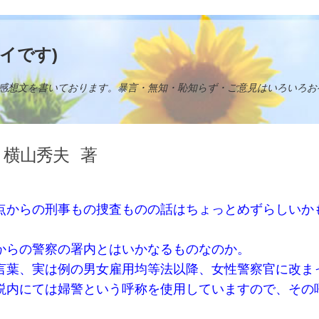
イです)
感想文を書いております。暴言・無知・恥知らず・ご意見はいろいろお
横山秀夫
著
点からの刑事もの捜査ものの話はちょっとめずらしいか
からの警察の署内とはいかなるものなのか。
言葉、実は例の男女雇用均等法以降、女性警察官に改ま
説内にては婦警という呼称を使用していますので、その