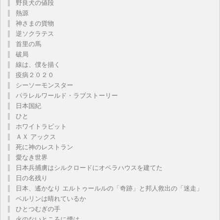
野良犬の値段
熱源
神さまの貨物
逆ソクラテス
首里の馬
破局
線は、僕を描く
疫病２０２０
シーソーモンスター
パラレルワールド・ラブストーリー
日本国紀
ひと
ホワイトラビット
ＡＸ アックス
死に神のレストラン
愛なき世界
日本兵捕虜はシルクロードにオペラハウスを建てた
日の名残り
日本、遙かなり エルトゥールルの「奇跡」と邦人救出の「迷走」
ベルリンは晴れているか
ひとつむぎの手
火のないところに煙は