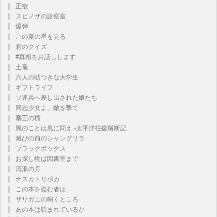
正欲
スピノザの診察室
爆弾
この夏の星を見る
君のクイズ
#真相をお話しします
土竜
六人の嘘つきな大学生
ギフトライフ
ソ連兵へ差し出された娘たち
同志少女よ、敵を撃て
塞王の楯
風のことは風に問え -太平洋往復横断記
滅びの前のシャングリラ
ブラックボックス
お探し物は図書室まで
流浪の月
テスカトリポカ
この本を盗む者は
ザリガニの鳴くところ
あの本は読まれているか