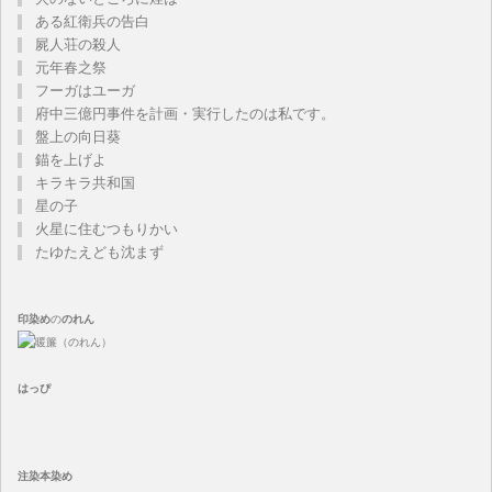
ある紅衛兵の告白
屍人荘の殺人
元年春之祭
フーガはユーガ
府中三億円事件を計画・実行したのは私です。
盤上の向日葵
錨を上げよ
キラキラ共和国
星の子
火星に住むつもりかい
たゆたえども沈まず
印染め
の
のれん
はっぴ
注染
本染め