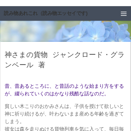
コンテンツへスキップ
読み物あれこれ（読み物エッセイです)
神さまの貨物
ジャンクロード・グラ
ンベール
著
昔、昔あるところに、と昔話のような始まり方をする
が、綴られていくのはかなり残酷な話なのだ。
貧しい木こりのおかみさんは、子供を授けて欲しいと
神に祈り続けるが、叶わないまま産める年齢を過ぎて
しまう。
彼女は森を走りぬける貨物列車を気に入って、毎日毎