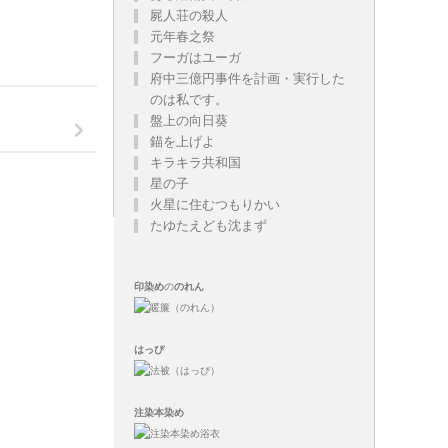
屍人荘の殺人
元年春之祭
フーガはユーガ
府中三億円事件を計画・実行した
のは私です。
盤上の向日葵
錨を上げよ
キラキラ共和国
星の子
火星に住むつもりかい
たゆたえども沈まず
印染め
の
のれん
はっぴ
注染
本染め