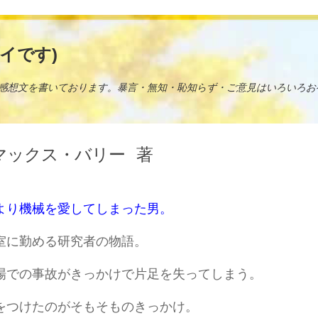
イです)
感想文を書いております。暴言・無知・恥知らず・ご意見はいろいろお
マックス・バリー
著
より機械を愛してしまった男。
室に勤める研究者の物語。
場での事故がきっかけで片足を失ってしまう。
をつけたのがそもそものきっかけ。