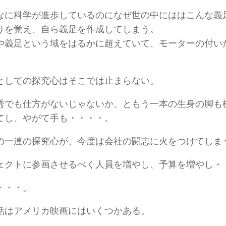
なに科学が進歩しているのになぜ世の中にははこんな義
りを覚え、自ら義足を作成してしまう。
や義足という域をはるかに超えていて、モーターの付い
としての探究心はそこでは止まらない。
秀でも仕方がないじゃないか、ともう一本の生身の脚も
てし、やがて手も・・・・。
の一連の探究心が、今度は会社の闘志に火をつけてしま
ェクトに参画させるべく人員を増やし、予算を増やし・
・・・。
話はアメリカ映画にはいくつかある。