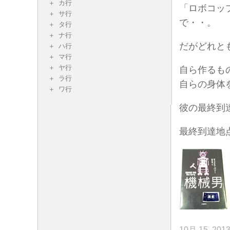
カ行
「ロボコッ
サ行
で・・。
タ行
ナ行
だがどれと
ハ行
マ行
ヤ行
自ら作るも
ラ行
自らの身体
ワ行
彼の最終到
最終到達地
10月 15, 201