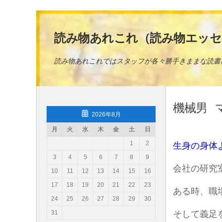
コンテンツへスキップ
読み物あれこれ（読み物エッセ
読み物あれこれではスタッフが各々勝手きままな読書
機械男
2026年8月
月
火
水
木
金
土
日
1
2
生身の身体
3
4
5
6
7
8
9
会社の研究
10
11
12
13
14
15
16
17
18
19
20
21
22
23
ある時、職
24
25
26
27
28
29
30
31
そして義足