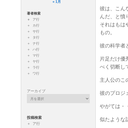
« 1月
彼は、こん
著者検索
んだ、と憤
ア行
それはもは
カ行
サ行
もの。
タ行
ナ行
彼の科学者
ハ行
マ行
片足だけ優
ヤ行
べく切断し
ラ行
ワ行
主人公のこ
アーカイブ
彼のプロジ
やがては・
投稿検索
似たような
ア行