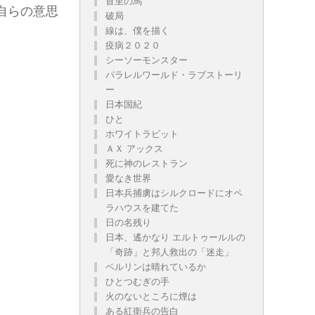
首里の馬
自らの意思
破局
線は、僕を描く
疫病２０２０
シーソーモンスター
パラレルワールド・ラブストーリ
ー
日本国紀
ひと
ホワイトラビット
ＡＸ アックス
死に神のレストラン
愛なき世界
日本兵捕虜はシルクロードにオペ
ラハウスを建てた
日の名残り
日本、遙かなり エルトゥールルの
「奇跡」と邦人救出の「迷走」
ベルリンは晴れているか
ひとつむぎの手
火のないところに煙は
ある紅衛兵の告白