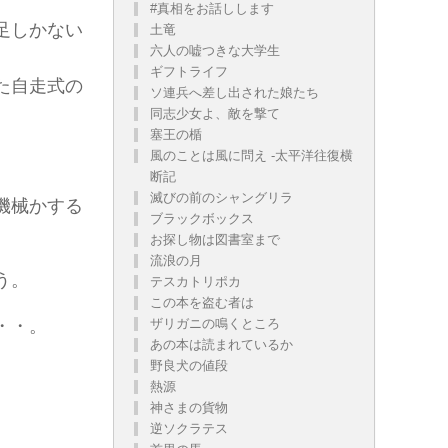
#真相をお話しします
足しかない
土竜
六人の嘘つきな大学生
ギフトライフ
た自走式の
ソ連兵へ差し出された娘たち
同志少女よ、敵を撃て
塞王の楯
風のことは風に問え -太平洋往復横
断記
滅びの前のシャングリラ
機械かする
ブラックボックス
お探し物は図書室まで
流浪の月
う。
テスカトリポカ
この本を盗む者は
・・。
ザリガニの鳴くところ
あの本は読まれているか
野良犬の値段
熱源
神さまの貨物
逆ソクラテス