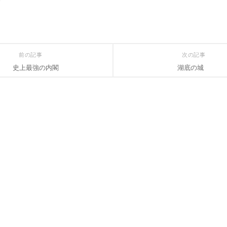
前の記事
次の記事
史上最強の内閣
湖底の城