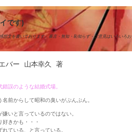
イです)
感想文を書いております。暴言・無知・恥知らず・ご意見はいろいろお
エバー
山本幸久
著
代錯誤のような結婚式場。
う名前からして昭和の臭いがぷんぷん。
が嫌いと言っているのではない。
り好きかも・・・
ずれている、と言っている。