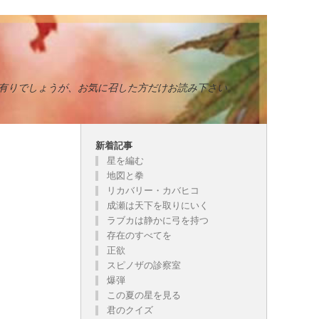
有りでしょうが、お気に召した方だけお読み下さい。
新着記事
星を編む
地図と拳
リカバリー・カバヒコ
成瀬は天下を取りにいく
ラブカは静かに弓を持つ
存在のすべてを
正欲
スピノザの診察室
爆弾
この夏の星を見る
君のクイズ