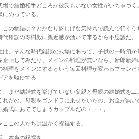
式場で結婚相手どころか彼氏もいない女性がいちゃつく
談にのっている。
、この物語は？とかなり訝しげな気持ちで読んで行くう
時代錯誤の寿樹殿に親近感が湧いて来るから不思議だ。
性は、そんな時代錯誤の式場にあって、子供の一時預か
を企画してみたり、メインの料理が無いなら、新郎新婦
の料理をメインにするという毎回料理が変わるプランだ
デアを駆使する。
て、まだ結婚式を挙げていない父親と母親の結婚式を二
くれだの、母親をゴンドラに乗せたいだの、お金が無い
結婚式にあててしまうカップルだの・・・。
をここの人たちは温かく祝福する。
話、本当の祝福を。