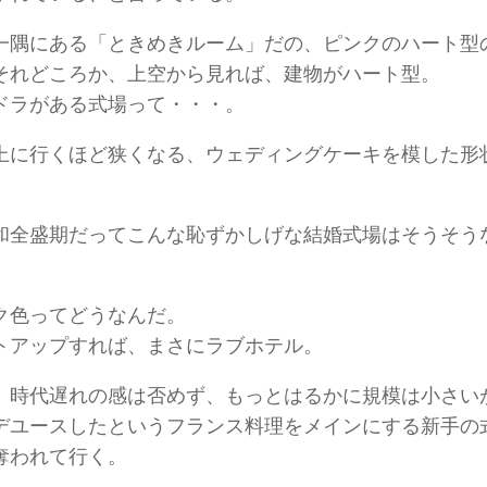
一隅にある「ときめきルーム」だの、ピンクのハート型
それどころか、上空から見れば、建物がハート型。
ドラがある式場って・・・。
上に行くほど狭くなる、ウェディングケーキを模した形
和全盛期だってこんな恥ずかしげな結婚式場はそうそう
ク色ってどうなんだ。
トアップすれば、まさにラブホテル。
、時代遅れの感は否めず、もっとはるかに規模は小さい
デユースしたというフランス料理をメインにする新手の
奪われて行く。