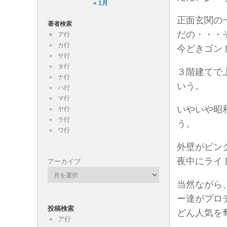
« 1月
正面玄関の
著者検索
だの・・・
ア行
カ行
今どきゴン
サ行
タ行
３階建てで
ナ行
いう。
ハ行
マ行
いやいや昭
ヤ行
ラ行
う。
ワ行
外壁がピン
夜中にライ
アーカイブ
当然ながら
ー達がプロ
投稿検索
どん人気を
ア行