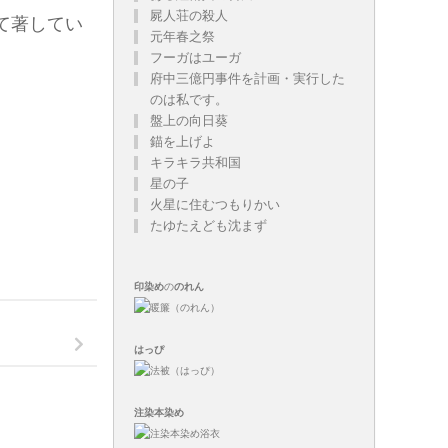
屍人荘の殺人
て著してい
元年春之祭
フーガはユーガ
府中三億円事件を計画・実行した
のは私です。
盤上の向日葵
錨を上げよ
キラキラ共和国
星の子
火星に住むつもりかい
たゆたえども沈まず
印染め
の
のれん
はっぴ
注染
本染め