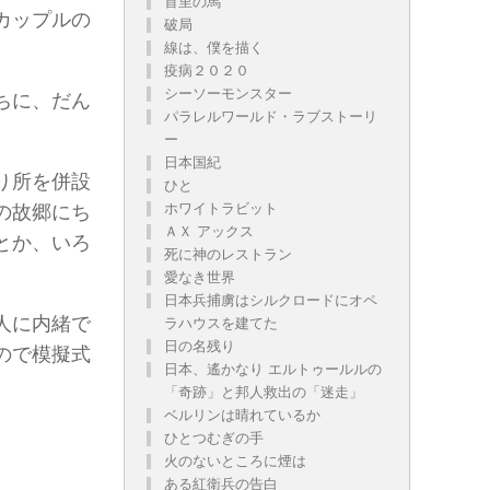
首里の馬
カップルの
破局
線は、僕を描く
疫病２０２０
シーソーモンスター
ちに、だん
パラレルワールド・ラブストーリ
ー
日本国紀
り所を併設
ひと
ホワイトラビット
の故郷にち
ＡＸ アックス
とか、いろ
死に神のレストラン
愛なき世界
日本兵捕虜はシルクロードにオペ
人に内緒で
ラハウスを建てた
日の名残り
ので模擬式
日本、遙かなり エルトゥールルの
「奇跡」と邦人救出の「迷走」
ベルリンは晴れているか
ひとつむぎの手
火のないところに煙は
ある紅衛兵の告白