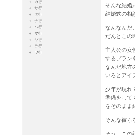
カ行
そんな結婚
サ行
結婚式の相
タ行
ナ行
ハ行
なんなんだ
マ行
だんとこの
ヤ行
ラ行
主人公の女
ワ行
するプラン
なんだ地方
いろとアイ
少年が現れ
準備をして
をそのまま
そんな彼ら
そう。この