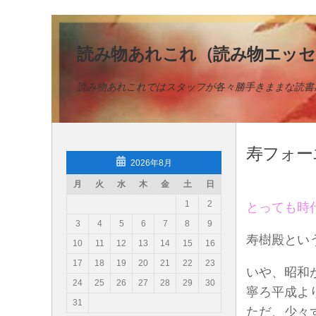
コンテンツへスキップ
読み物あれこれ（読み物エッセ
読み物あれこれではスタッフが各々勝手きままな読書
寿フォー
2026年8月
月
火
水
木
金
土
日
1
2
とっても時
3
4
5
6
7
8
9
寿樹殿とい
10
11
12
13
14
15
16
17
18
19
20
21
22
23
いや、昭和
24
25
26
27
28
29
30
寧ろ平成よ
31
ただ、少々