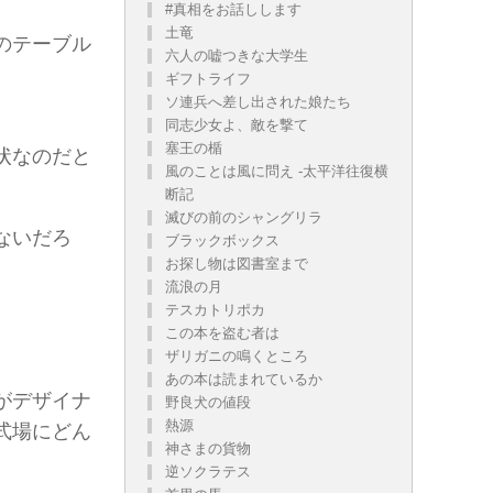
#真相をお話しします
土竜
のテーブル
六人の嘘つきな大学生
ギフトライフ
ソ連兵へ差し出された娘たち
同志少女よ、敵を撃て
塞王の楯
状なのだと
風のことは風に問え -太平洋往復横
断記
滅びの前のシャングリラ
ないだろ
ブラックボックス
お探し物は図書室まで
流浪の月
テスカトリポカ
この本を盗む者は
ザリガニの鳴くところ
あの本は読まれているか
がデザイナ
野良犬の値段
熱源
式場にどん
神さまの貨物
逆ソクラテス