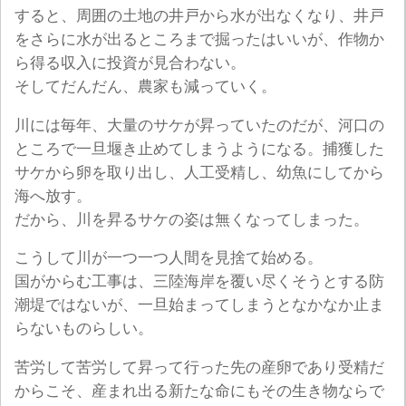
すると、周囲の土地の井戸から水が出なくなり、井戸
をさらに水が出るところまで掘ったはいいが、作物か
ら得る収入に投資が見合わない。
そしてだんだん、農家も減っていく。
川には毎年、大量のサケが昇っていたのだが、河口の
ところで一旦堰き止めてしまうようになる。捕獲した
サケから卵を取り出し、人工受精し、幼魚にしてから
海へ放す。
だから、川を昇るサケの姿は無くなってしまった。
こうして川が一つ一つ人間を見捨て始める。
国がからむ工事は、三陸海岸を覆い尽くそうとする防
潮堤ではないが、一旦始まってしまうとなかなか止ま
らないものらしい。
苦労して苦労して昇って行った先の産卵であり受精だ
からこそ、産まれ出る新たな命にもその生き物ならで