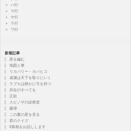
ハ行
マ行
ヤ行
ラ行
ワ行
新着記事
星を編む
地図と拳
リカバリー・カバヒコ
成瀬は天下を取りにいく
ラブカは静かに弓を持つ
存在のすべてを
正欲
スピノザの診察室
爆弾
この夏の星を見る
君のクイズ
#真相をお話しします