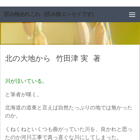
コンテンツへスキップ
読み物あれこれ（読み物エッセイです)
北の大地から
竹田津 実
著
川が泣いている。
と筆者が嘆く。
北海道の道東と言えば自然たっぷりの地では無かった
のか。
くねくねといくつも曲がっていた川を、良かれと思っ
たのか河川工事で真っ直ぐな川にしてしまった。