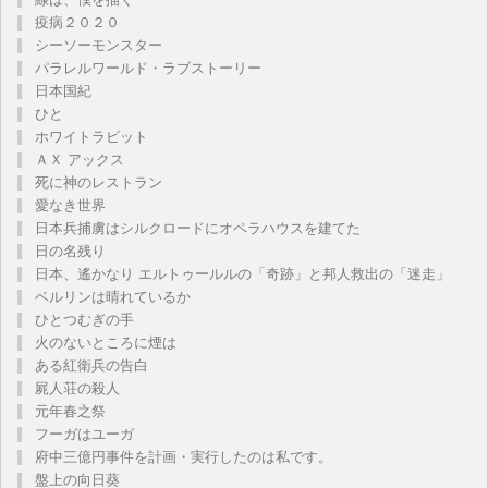
疫病２０２０
シーソーモンスター
パラレルワールド・ラブストーリー
日本国紀
ひと
ホワイトラビット
ＡＸ アックス
死に神のレストラン
愛なき世界
日本兵捕虜はシルクロードにオペラハウスを建てた
日の名残り
日本、遙かなり エルトゥールルの「奇跡」と邦人救出の「迷走」
ベルリンは晴れているか
ひとつむぎの手
火のないところに煙は
ある紅衛兵の告白
屍人荘の殺人
元年春之祭
フーガはユーガ
府中三億円事件を計画・実行したのは私です。
盤上の向日葵