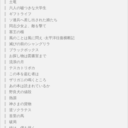
土竜
六人の嘘つきな大学生
ギフトライフ
ソ連兵へ差し出された娘たち
同志少女よ、敵を撃て
塞王の楯
風のことは風に問え -太平洋往復横断記
滅びの前のシャングリラ
ブラックボックス
お探し物は図書室まで
流浪の月
テスカトリポカ
この本を盗む者は
ザリガニの鳴くところ
あの本は読まれているか
野良犬の値段
熱源
神さまの貨物
逆ソクラテス
首里の馬
破局
線は、僕を描く