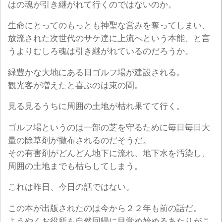
はの魂が引き継がれて行くのではないのか。
生命にとってのもっとも神聖な営みを奪ってしまい、
放流された次世代のサケ達に上流へという本能、と言
うよりむしろ魂は引き継がれているのだろうか。
緑豊かな大地にある日ゴルフ場が建設される。
観光客が増えたと喜ぶのは束の間。
見る見るうちに周囲の土地が枯れ果てて行く。
ゴルフ場というのは一部の芝を守るために毎日毎日大
量の除草剤が撒布されるのだそうだ。
その有害剤がどんどん地下に流れ、地下水を汚染し、
周囲の土地までも枯らしてしまう。
これは昨日、今日の話ではない。
この本が出版されたのは今から２２年も前の話だ。
ようやくお役所も自然回帰に目覚め始めるあたりがこ