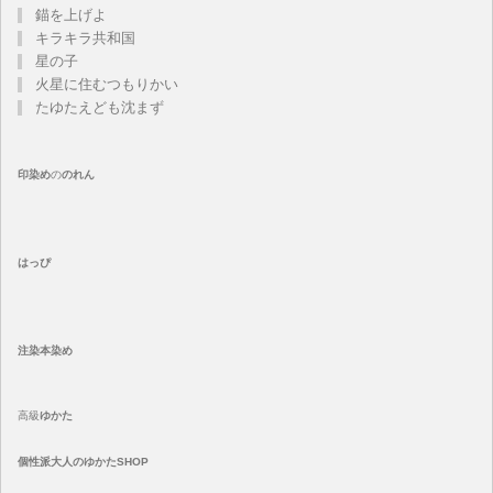
錨を上げよ
キラキラ共和国
星の子
火星に住むつもりかい
たゆたえども沈まず
印染め
の
のれん
はっぴ
注染
本染め
高級
ゆかた
個性派大人のゆかたSHOP